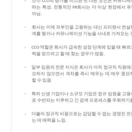
소수
의
증가를
이끄는
또
다른
요인은
커뮤니케
-
CCO
하는
특성
전통적인
회사는
더
이상
현장에서
유
.
PR
아님
.
회사는
이제
외부인을
고용하는
대신
프리랜서
컨설
-
계를
맺거나
커뮤니케이션
기능을
사내로
가져오는
역할은
회사가
급속한
성장
단계에
있을
때
빠르
-
CCO
력을
얻으려고
할
때
찾는
경우가
많음
.
일부
임원의
전문
지식은
회사가
아직
정규직
직원에
-
요하지
않으면서
격차를
즉시
메우는
데
매우
중요
할
수
있음
특히
신생
기업이나
소규모
기업은
정규
임원을
고용
-
로
수반되는
지루하고
긴
검색
프로세스를
우회하기
더불어
정규직
비용으로는
감당할
수
없는
경영진
전
-
는
데
매력을
느낌
.