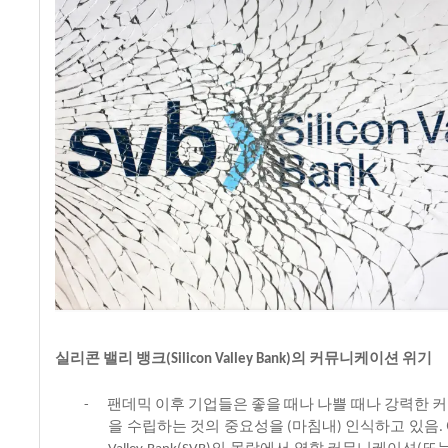
실리콘
밸리
뱅크
의
커뮤니케이션
위기
(Silicon Valley Bank)
팬데믹
이후
기업들은
좋을
때나
나쁠
때나
강력한
커
-
을
수립하는
것의
중요성을
마침내
인식하고
있음
(
)
.