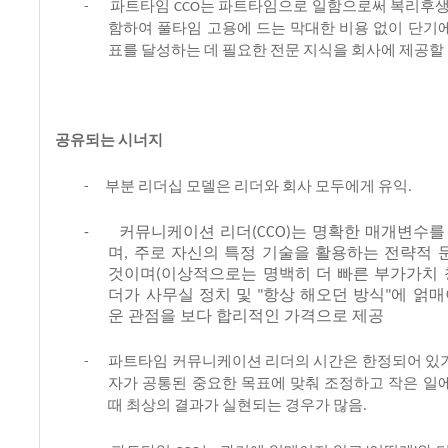
파트타임
는
파트타임으로
일함으로써
복리후
-
CCO
함하여
풀타임
고용에
드는
막대한
비용
없이
단기
표를
달성하는
데
필요한
전문
지식을
회사에
제공할
공유되는
시너지
부분
리더십
모델은
리더와
회사
모두에게
유익
-
.
커뮤니케이션
리더
는
명확한
매개변수를
-
(CCO)
며
주로
자신의
특정
기술을
활용하는
전략적
,
것이며
이상적으로는
명백히
더
빠른
부가가치
(
더가
사무실
정치
및
항상
해오던
방식
에
얽매
"
"
운
관점을
보다
합리적인
가격으로
제공
파트타임
커뮤니케이션
리더의
시간은
한정되어
있
-
자가
공통된
중요한
목표에
맞춰
조정하고
작은
일
때
최상의
결과가
실현되는
경우가
많음
.