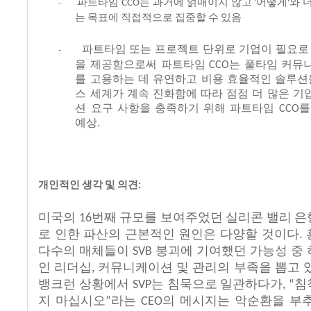
파트타임
는
과거에
얽매이지
않고
어떻게
와
CCO
'
'
-
는
목표에
직접적으로
집중할
수
있음
파트타임
또는
프로젝트
단위로
기업이
필요로
-
을
제공함으로써
파트타임
는
풀타임
커뮤
CCO
를
고용하는
데
유연하고
비용
효율적인
솔루션
스
세계가
계속
진화함에
따라
점점
더
많은
기
션
요구
사항을
충족하기
위해
파트타임
를
CCO
예상
.
개인적인
생각
및
의견
:
미국의
번째
규모를
보여주었던
실리콘
밸리
은
16
로
인한
파산의
근본적인
원인은
다양할
것이다
.
다수의
매체들이
붕괴에
기여했던
가능성
중
SVB
인
리더십
커뮤니케이션
및
관리의
부족을
뽑고
,
뱅크런
상황에서
는
침묵으로
일관하다가
침
SVP
, “
지
마십시오
라는
의
메시지는
악순환을
부
”
CEO