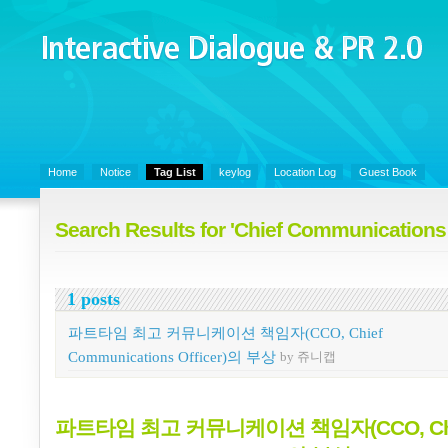
Interactive Dialogue &
PR 2.0
Juny's Blog is open for sharing personal experience and knowledge on k
Organizational Communicaitons, Soft Skills, Social Media
Home
Notice
Tag List
keylog
Location Log
Guest Book
Search Results for 'Chief Communications 
1 posts
파트타임 최고 커뮤니케이션 책임자(CCO, Chief
Communications Officer)의 부상
by 쥬니캡
파트타임 최고 커뮤니케이션 책임자(CCO, Chi