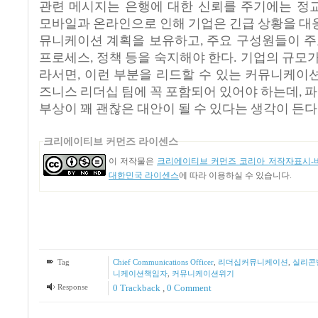
관련
메시지는
은행에
대한
신뢰를
주기에는
정
모바일과
온라인으로
인해
기업은
긴급
상황을
대
뮤니케이션
계획을
보유하고
주요
구성원들이
주
,
프로세스
정책
등을
숙지해야
한다
기업의
규모
,
.
라서면
이런
부분을
리드할
수
있는
커뮤니케이
,
즈니스
리더십
팀에
꼭
포함되어
있어야
하는데
파
,
부상이
꽤
괜찮은
대안이
될
수
있다는
생각이
든다
크리에이티브 커먼즈 라이센스
이 저작물은
크리에이티브 커먼즈 코리아 저작자표시-비
대한민국 라이센스
에 따라 이용하실 수 있습니다.
Tag
Chief Communications Officer
,
리더십커뮤니케이션
,
실리콘
니케이션책임자
,
커뮤니케이션위기
Response
0 Trackback
,
0 Comment