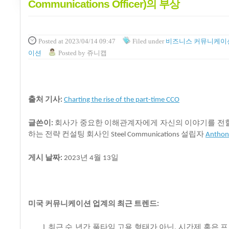
Communications Officer)의 부상
Posted
at 2023/04/14 09:47
Filed
under
비즈니스 커뮤니케이
이션
Posted
by
쥬니캡
출처
기사
:
Charting the rise of the part-time CCO
글쓴이
회사가
중요한
이해관계자에게
자신의
이야기를
전
:
하는
전략
컨설팅
회사인
설립자
Steel Communications
Anthony
게시
날짜
년
월
일
:
2023
4
13
미국
커뮤니케이션
업계의
최근
트렌드
:
l
최근
수 년간
풀타임
고용
형태가
아닌
시간제
혹은
프
,