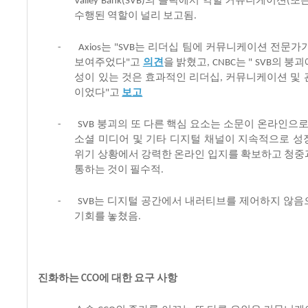
의
몰락에서
역할
커뮤니케이션
또
Valley Bank(SVB)
(
수행된
역할이
널리
보고됨
.
는
는
리더십
팀에
커뮤니케이션
전문가
-
Axios
"SVB
보여주었다
고
의
견
을
밝혔고
는
의
붕괴
"
, CNBC
" SVB
성이
있는
것은
효과적인
리더십
커뮤니케이션
및
,
이었다
고
보고
"
붕괴의
또
다른
핵심
요소는
소문이
온라인으
-
SVB
소셜
미디어
및
기타
디지털
채널이
지속적으로
성
위기
상황에서
강력한
온라인
입지를
확보하고
청중
통하는
것이
필수적
.
는
디지털
공간에서
내러티브를
제어하지
않음
-
SVB
기회를
놓쳤음
.
진화하는
에
대한
요구
사항
CCO