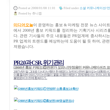
Posted
at 2008/01/08 11:01
Filed
under
소셜 커뮤니케이션/
Posted
by
쥬니캡
미디어오늘
이 운영하는 홍보 & 마케팅 전문 뉴스 사이
에서 2008년 홍보 키워드를 정리하는 기획기사 시리
다. 관련 기사들의 주요 내용들은 PR업계에 종사하시는 
PR 업계의 트랜드를 예상하는데 도움이 될 듯 하여, 관련
져왔습니다.
PR2.0과 CSR, 위기관리
[2008년 홍보 키워드]⑤전문가 오피니언/정용민 커뮤니케이션즈 
2007년은 말 그대로 다사다난했던 한 해였다. 5년마다 한번 돌아오는 대통령 
이를 둘러싼 여러 가지 논란들이 꽃을 피웠던 해였다. 경제계에서는 우리나라
불법로비 논란에 휩싸이기...
[2008년 홍보 키워드]①‘전방위’ 소통-홍보 2.0 확산
[2008년 홍보 키워드]②홍보맨 100명 설문조사