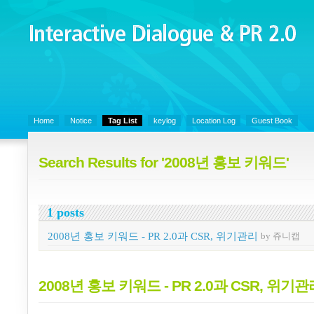
Interactive Dialogue &
PR 2.0
Juny's Blog is open for sharing personal experience and knowledge on k
Organizational Communicaitons, Soft Skills, Social Media
Home
Notice
Tag List
keylog
Location Log
Guest Book
Search Results for '2008년 홍보 키워드'
1 posts
2008년 홍보 키워드 - PR 2.0과 CSR, 위기관리
by 쥬니캡
2008년 홍보 키워드 - PR 2.0과 CSR, 위기관