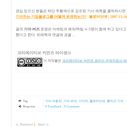
관심 있으신 분들은 하단 주황색으로 강조된 기사 제목을 클릭하시면 
기아차는 기업블로그를 어떻게 운영하는가?
블로터닷넷 | 2007.11.26
결국
기아
-
버즈
운영은 마케팅과 해외PR팀 4~5명이 함께 하고 있다고 보
했다고 한다. 트래백과 댓글에 공을 ...
크리에이티브 커먼즈 라이센스
이 저작물은
크리에이티브 커먼즈 코리아 저작자표시-비영
Tag
기아 자동차
,
기아-버즈
,
기아차
,
블로터닷넷
,
황치규 기자
Response
0 Trackback
,
0 Comment
≪
Previous
1
:
Next
≫