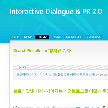
Interactive Dialogue &
PR 2.0
Juny's Blog is open for sharing personal experience and knowledge on ke
Home
Notice
Tag List
keylog
Location Log
Guest Book
Search Results for '황치규 기자'
1 posts
블로터닷넷 기사 - 기아차는 기업블로그를 어떻게 운영하는가?
by 쥬니캡
블로터닷넷 기사 - 기아차는 기업블로그를 어떻게 
Posted
at 2007/11/27 11:49
Filed
under
쥬니캡입니다!/삶의 기록
P