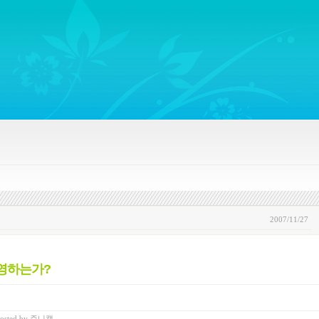
ywords regarding Business communications, Public Relations, Marketing Communica
2007/11/27
운영하는가?
osted
by
쥬니캡