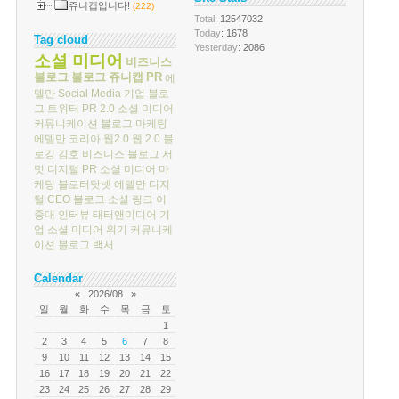
쥬니캡입니다!
(222)
Total
: 12547032
Today
: 1678
Tag cloud
Yesterday
: 2086
소셜 미디어
비즈니스
블로그
블로그
쥬니캡
PR
에
델만
Social Media
기업 블로
그
트위터
PR 2.0
소셜 미디어
커뮤니케이션
블로그 마케팅
에델만 코리아
웹2.0
웹 2.0
블
로깅
김호
비즈니스 블로그 서
밋
디지털 PR
소셜 미디어 마
케팅
블로터닷넷
에델만 디지
털
CEO 블로그
소셜 링크
이
중대
인터뷰
태터앤미디어
기
업 소셜 미디어
위기 커뮤니케
이션
블로그 백서
Calendar
«
2026/08
»
일
월
화
수
목
금
토
1
2
3
4
5
6
7
8
9
10
11
12
13
14
15
16
17
18
19
20
21
22
23
24
25
26
27
28
29