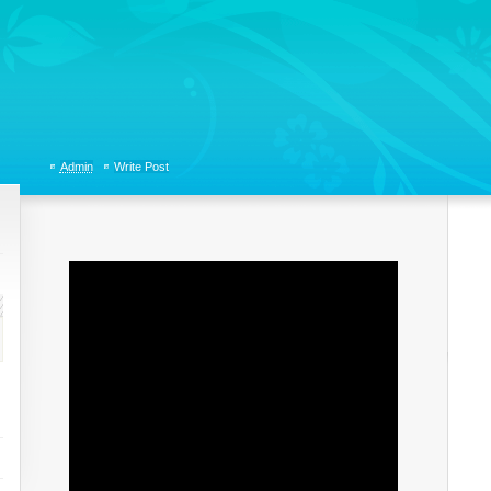
tions, Organizational Communicaitons, Soft Skills, Social Media
Admin
Write Post