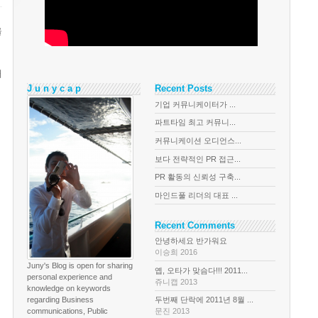
을
내
J u n y c a p
Recent Posts
기업 커뮤니케이터가 ...
파트타임 최고 커뮤니...
커뮤니케이션 오디언스...
보다 전략적인 PR 접근...
PR 활동의 신뢰성 구축...
마인드풀 리더의 대표 ...
Recent Comments
안녕하세요 반가워요
이승희 2016
Juny's Blog is open for sharing
옙, 오타가 맞슴다!!! 2011...
personal experience and
쥬니캡 2013
knowledge on keywords
regarding Business
두번째 단락에 2011년 8월 ...
communications, Public
문진 2013