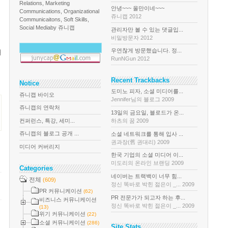
Relations, Marketing
안녕~~~ 올만이네~~~
Communications, Organizational
쥬니캡 2012
Communicaitons, Soft Skills,
Social Media
by 쥬니캡
관리자만 볼 수 있는 댓글입...
비밀방문자 2012
우연찮게 방문했습니다. 정...
해
RunNGun 2012
Recent Trackbacks
Notice
도미노 피자, 소셜 미디어를...
쥬니캡 바이오
Jennifer님의 블로그 2009
쥬니캡의 연락처
13일의 금요일, 블로드가 온...
컨퍼런스, 특강, 세미...
하츠의 꿈 2009
쥬니캡의 블로그 공개 ...
소셜 네트워크를 통해 입사 ...
권과장(舊 권대리) 2009
미디어 커버리지
한국 기업의 소셜 미디어 이...
미도리의 온라인 브랜딩 2009
Categories
네이버는 트랙백이 너무 힘...
전체
(609)
정신 똑바로 박힌 젊은이 _... 2009
PR 커뮤니케이션
(62)
PR 전문가가 되고자 하는 후...
비즈니스 커뮤니케이션
정신 똑바로 박힌 젊은이 _... 2009
(13)
위기 커뮤니케이션
(22)
소셜 커뮤니케이션
(286)
Site Stats