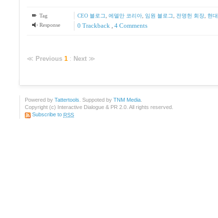
Tag
CEO 블로그
,
에델만 코리아
,
임원 블로그
,
전명헌 회장
,
현대
Response
0 Trackback
,
4
Comments
≪
Previous
1
:
Next
≫
Powered by
Tattertools
. Suppoted by
TNM Media
.
Copyright (c) Interactive Dialogue & PR 2.0. All rights reserved.
Subscribe to
RSS