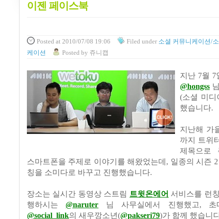
이젠 페이스북
Posted
at 2010/07/08 19:06
Filed
under
소셜 커뮤니케이션/소
케이션
Posted
by
쥬니캡
지난
7
월
7
@hongss
님
(
소셜 미디
했습니다
.
지난해 가
까지 트위
제목으로 
스마트폰을 주제로 이야기를 해왔었는데
,
일종의 시즌
칭을 소미다로 바꾸고 진행했습니다
.
장소는 실시간 동영상 스트림
트윗온에어
서비스를 런칭
행하시는
@naruter
님 사무실에서 진행했고
,
초
@social_link
의 새우깡소년
(
@pakseri79
)
가 함께 했습니