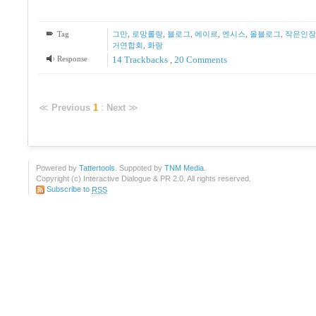
Tag
그만
,
로망롤랑
,
블로그
,
에이르
,
엔시스
,
올블로그
,
작은인장
거연합회
,
화랑
Response
14
Trackbacks
,
20
Comments
≪
Previous
1
:
Next
≫
Powered by
Tattertools
. Suppoted by
TNM Media
.
Copyright (c) Interactive Dialogue & PR 2.0. All rights reserved.
Subscribe to
RSS