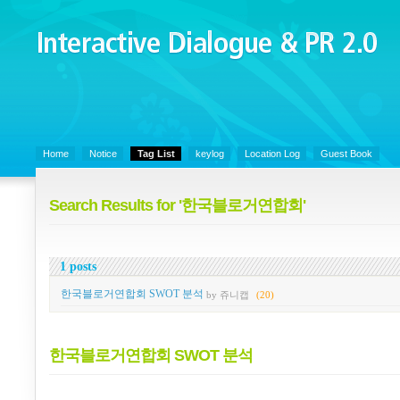
Interactive Dialogue &
PR 2.0
Juny's Blog is open for sharing personal experience and knowledge on k
Organizational Communicaitons, Soft Skills, Social Media
Home
Notice
Tag List
keylog
Location Log
Guest Book
Search Results for '한국블로거연합회'
1 posts
한국블로거연합회 SWOT 분석
by 쥬니캡
(20)
한국블로거연합회 SWOT 분석