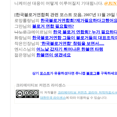
니케이션 대응이 어떻게 이루어질지 기대됩니다.
@JUN
[한국블로거연합회 관련 포스트 모음, 2007년 11월 29일
로망롤랑님의
한국블로거연합회?제가필요하다고했어요
그만님의
블로거 연합 필요할까?
나노로그
에이르님의
한국 블로거 연합회? 누가 필요하
화랑님의
한국블로거연합 그들이 블로거들의 대표조직이 
작은인장님의
'한국블로거연합' 창립을 보면서.....
엔시스님의
어느날 갑자기 튀어나온 한불연 타령
젊은영님의
한블연이 생겼네요
상기
포스트
가
유용하셨다면 쥬니캡
블로그
를 구독하세요
크리에이티브 커먼즈 라이센스
이 저작물은
크리에이티브 커먼즈 코리아 저작자표시-비
대한민국 라이센스
에 따라 이용하실 수 있습니다.