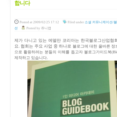
합니다
Posted
at 2009/02/25 17:12
Filed
under
소셜 커뮤니케이션/
션
Posted
by
쥬니캡
제가 다니고 있는 에델만 코리아는 한국블로그산업협
요. 협회는 주요 사업 중 하나로
블로그에 대한 올바른 정
으로 활용하려는 분들의 이해를 돕고자 블로그가이드북
(B
제작하고 있습니다
.