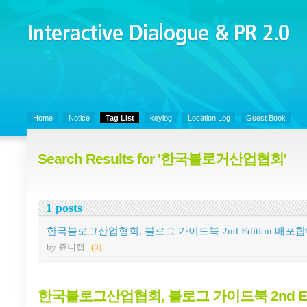
Interactive Dialogue &
PR 2.0
Juny's Blog is open for sharing personal experience and knowledge on k
Organizational Communicaitons, Soft Skills, Social Media
Home
Notice
Tag List
keylog
Location Log
Guest Book
Search Results for '한국블로거산업협회'
1 posts
한국블로그산업협회, 블로그 가이드북 2nd Edition 배포
by 쥬니캡
(3)
한국블로그산업협회, 블로그 가이드북 2nd Edi