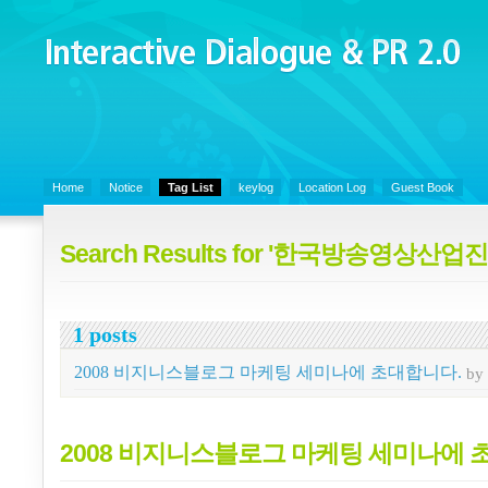
Interactive Dialogue &
PR 2.0
Juny's Blog is open for sharing personal experience and knowledge on k
Communicaitons, Soft Skills, Social Media
Home
Notice
Tag List
keylog
Location Log
Guest Book
Search Results for '한국방송영상산업
1 posts
2008 비지니스블로그 마케팅 세미나에 초대합니다.
b
2008 비지니스블로그 마케팅 세미나에 