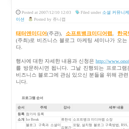
Posted
at 2007/12/10 12:03
Filed
under
소셜 커뮤니케
이션
Posted
by
쥬니캡
태터앤미디어
(주관),
소프트뱅크미디어랩
,
한국
(주최)로 비즈니스 블로그 마케팅 세미나가 오는 
다.
행사에 대한 자세한 내용과 신청은
http://www.ono
를 방문하시면 됩니다. 그날 진행되는 프로그램
비즈니스 블로그에 관심 있으신 분들을 위해 관련
니다.
프로그램 순서
순서
주제
강사
세부 내용
등록
참가자 등록
소개
Ice Break
류한석
소프트뱅크 미디어랩 소장
블로그 구축과 소셜미
포탈, 설치형 블로그 구축방법, RSS
김봉간