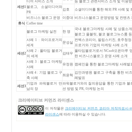
디어 서비스 소개
등 블로그 관련서비스 소개 및 이용
세션1
블로그, 소셜미디어와
김호
소셜미디어를 통한 해외 PR 사례 및
PR
비즈니스 블로그 운영
이중대
비즈니스블로그 운영방법 및 컨텐츠 
휴식
Coffee time
국내 블로그마케팅 사례 및 상품소개 
블로그 마케팅 실전
한 영
블로그 올블릿, 블코 블로그뉴스룸 등
사례 1 : 와이프로거의
컨벡스코리아, 필립스키친, 호주청정
문성실
세계
프로거와 기업의 마케팅 사례 소개
사례 2 : 풀타임 블로거
풀타임블로거로서 NCsoft오픈마루 
세션2
김태우
의 세계
한 비즈니스블로그 운영 사례 소개
사례 3 : 블로그 마케팅
유정원
캠페인을 통한 블로그마케팅 사례발
사례
사례 4 : 기업 블로그 구
김안과병원 블로그 구축을 통한 비
최윤혁
축 사례
례발표
기업과 파워블로거 만
파워블로거와의 질의응답을 통한 기업과 블
세션3
남의 장
션 방법 및 PR, 마케팅 논의
크리에이티브 커먼즈 라이센스
이 저작물은
크리에이티브 커먼즈 코리아 저작자표시-비
라이센스
에 따라 이용하실 수 있습니다.