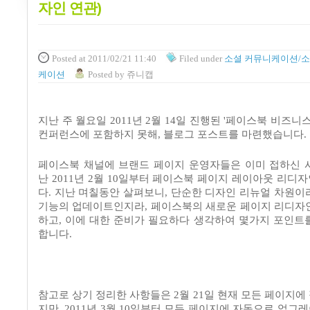
자인 연관)
Posted
at 2011/02/21 11:40
Filed
under
소셜 커뮤니케이션/소
케이션
Posted
by
쥬니캡
지난 주 월요일 2011년 2월 14일 진행된 '페이스북 비즈니스
컨퍼런스에 포함하지 못해, 블로그 포스트를 마련했습니다.
페이스북 채널에 브랜드 페이지 운영자들은 이미 접하신
난
2011
년
2
월
10
일부터 페이스북 페이지 레이아웃 리디
다
.
지난 며칠동안 살펴보니
,
단순한 디자인 리뉴얼 차원이
기능의 업데이트인지라
,
페이스북의 새로운 페이지 리디자
하고
,
이에 대한 준비가 필요하다 생각하여 몇가지 포인트
합니다
.
참고로 상기 정리한 사항들은
2
월
21
일 현재 모든 페이지에
지만
, 2011
년
3
월
10
일부터 모든 페이지에 자동으로 업그