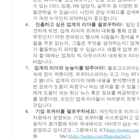
수 있는
CEO,
임원
, HR
담당자
,
실무자 등 다양한 
발견하실 수 있습니다
.
나만의 관심 키워드를 검색
가 과연 누구인지 파악하심이 중요합니다
.
6.
진출하고 싶은 업계의 리더를 팔로우하라
!:
일단 
견하게 되면
,
업계 리더의 트위터 대화를 통해 요즘
무엇인지
?
어떤 컨퍼런스 행사에 사람들이 참석을 
들을 주로 읽는지
,
그들은 무엇을 생각하는지
?
업계
가 활동하는지 파악할 수 있습니다
.
새롭게 업계 
자 할 때에는 업계의 빅 마우스이자 네트워크 리
바랍니다
.
7.
업계의 리더와 눈높이를 맞추어라
!:
블로고스피어는
속에 정이 싹튼다면
,
트위터스피어는 오고 가는
RT
고 봅니다
.
업계의 리더의 대화 내용을 분석했다면 
떤 정보가 도움이 되겠구나 라는 생각을 할 수 있을
에게 도움이 되는 최신 뉴스 혹은 정보를 제공하면
를 맞춘다면
,
조만간 업계 리더들이 여러분의 트윗
것입니다
.
8.
기업 트위터를 팔로우하세요
!:
개인적으로 비즈니
차원에서 운영되는 기업 트위터를 리스트업하고 
용자가 증가함에 따라 국내에서도
100
개가 넘는 
운영되고 있더군요
.
그중에서도
KT(
http://twitter.co
화
S&C(
http://twitter.com/HanwhaSnC