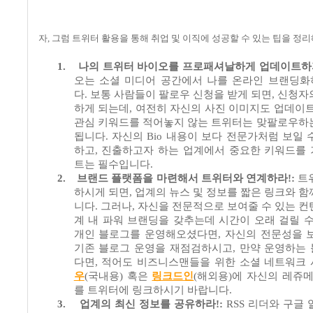
자
,
그럼 트위터 활용을 통해 취업 및 이직에 성공할 수 있는 팁을 
1.
나의 트위터 바이오를 프로패셔날하게 업데이트하
오는 소셜 미디어 공간에서 나를 온라인 브랜딩
다
.
보통 사람들이 팔로우 신청을 받게 되면
,
신청자
하게 되는데
,
여전히 자신의 사진 이미지도 업데이
관심 키워드를 적어놓지 않는 트위터는 맞팔로우하
됩니다
.
자신의
Bio
내용이 보다 전문가처럼 보일 
하고
,
진출하고자 하는 업계에서 중요한 키워드를
트는 필수입니다
.
2.
브랜드 플랫폼을 마련해서 트위터와 연계하라
!:
트
하시게 되면
,
업계의 뉴스 및 정보를 짧은 링크와 함
니다
.
그러나
,
자신을 전문적으로 보여줄 수 있는 컨
계 내 파워 브랜딩을 갖추는데 시간이 오래 걸릴 
개인 블로그를 운영해오셨다면
,
자신의 전문성을 
기존 블로그 운영을 재점검하시고
,
만약 운영하는
다면
,
적어도 비즈니스맨들을 위한 소셜 네트워크
우
(국내용
)
혹은
링크드인
(해외용)
에 자신의 레쥬
를 트위터에 링크하시기 바랍니다
.
3.
업계의 최신 정보를 공유하라
!:
RSS
리더와 구글 