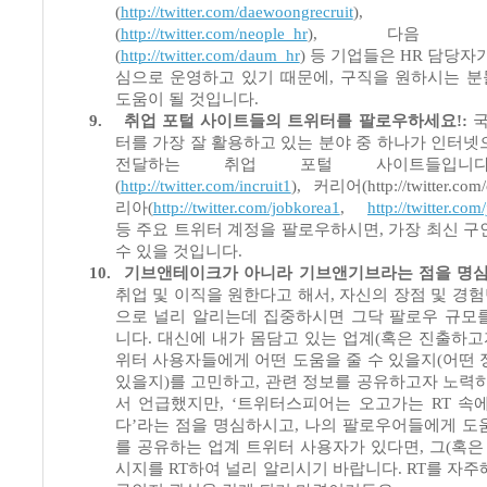
(
http://twitter.com/daewoongrecruit
)
(
http://twitter.com/neople_hr
),
다음 커
(
http://twitter.com/daum_hr
)
등 기업들은
HR
담당자가
심으로 운영하고 있기 때문에
,
구직을 원하시는 분
도움이 될 것입니다
.
9.
취업 포털 사이트들의 트위터를 팔로우하세요
!:
국
터를 가장 잘 활용하고 있는 분야 중 하나가 인터넷
전달하는 취업 포털 사이트들입니
(
http://twitter.com/incruit1
),
커리어
(http://twitter.co
리아
(
http://twitter.com/jobkorea1
,
http://twitter.co
등 주요 트위터 계정을 팔로우하시면
,
가장 최신 구
수 있을 것입니다
.
10.
기브앤테이크가 아니라 기브앤기브라는 점을 명
취업 및 이직을 원한다고 해서
,
자신의 장점 및 경
으로 널리 알리는데 집중하시면 그닥 팔로우 규모
니다
.
대신에 내가 몸담고 있는 업계
(
혹은 진출하고
위터 사용자들에게 어떤 도움을 줄 수 있을지
(
어떤 
있을지
)
를 고민하고
,
관련 정보를 공유하고자 노력
서 언급했지만
, ‘
트위터스피어는 오고가는
RT
속
다
’
라는 점을 명심하시고
,
나의 팔로우어들에게 도
를 공유하는 업계 트위터 사용자가 있다면
,
그
(
혹은
시지를
RT
하여 널리 알리시기 바랍니다
. RT
를 자주