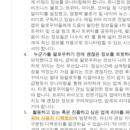
계 키워드 정보를 모니터링해야 합니다
.
쥬니캡의 
비즈니스 블로그
,
트위터
,
아이폰
,
모바일 등 다양
알리미를 설정했고
,
영향력 블로거 및 네이버 뉴스
리더로 구독하고 있습니다
.
매일
RSS
리더로 전달되
캡의 팔로우어들에게 도움이 될만한 정보들을
1
차 
트위터 및 소셜 링크 회사 트위터를 공유하는데
,
팔
움이 되는 정보들은 다수의
RT
를 통해 널리 전파
계의 최신 정보를 자동으로 모니터링할 수 있는 시
셔야 합니다
.
4.
누군가를 팔로우하기 전에 괜찮은 정보를 트윗하
파악했다고 해서
,
곧바로 팔로우하는 것보다 나의 
차게 꾸미는 것이 우선입니다
.
점심시간에 삼계탕을
장을 먹었는지 가끔 올리는 것은 괜찮지만
,
관련 
꾸며서는 절대 맞팔로우를 이끌어내는 것이 쉽지 
급했듯이 모니터링을 통해 파악하게 되는 업계 최
사
,
타겟 팔로우어들이 관심 있을만한 정보 등을 
야 합니다
.
트위터 바이오도 전문가답게 업데이트
지도 꽤 괜찮은 정보로 꾸며져있다면
,
업계의 리더
가야 합니다
.
5.
활동하고 있는 혹은 진출하고 싶은 업계 리더를 
위터 사용자 디렉토리
에 방문하면
,
자신의 관심 
구분된 디렉토리를 발견하실 수 있습니다
.
약
10
만 
관련 페이지를 방문해보시면
,
관심 있는 업계에서