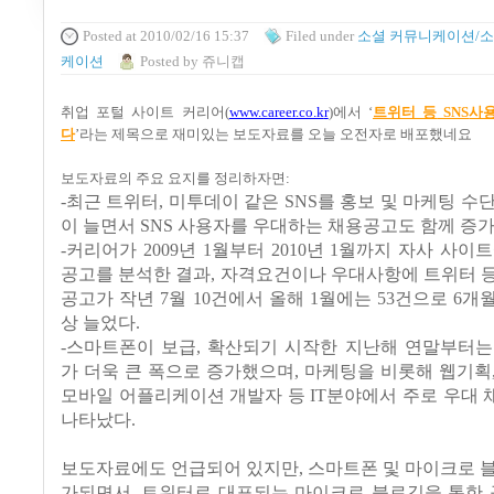
Posted
at 2010/02/16 15:37
Filed
under
소셜 커뮤니케이션/소
케이션
Posted
by
쥬니캡
취업 포털 사이트 커리어
(
www.career.co.k
r
)
에서
‘
트위터 등
SNS
사
다
’
라는 제목으로 재미있는 보도자료를 오늘 오전자로 배포했네요
보도자료의 주요 요지를 정리하자면
:
-
최근 트위터
,
미투데이 같은
SNS
를 홍보 및 마케팅 수
이 늘면서
SNS
사용자를 우대하는 채용공고도 함께 증
-
커리어가
2009
년
1
월부터
2010
년
1
월까지 자사 사이트
공고를 분석한 결과
,
자격요건이나 우대사항에 트위터 
공고가 작년
7
월
10
건에서 올해
1
월에는
53
건으로
6
개월
상 늘었다
.
-
스마트폰이 보급
,
확산되기 시작한 지난해 연말부터는
가 더욱 큰 폭으로 증가했으며
,
마케팅을 비롯해 웹기획
모바일 어플리케이션 개발자 등
IT
분야에서 주로 우대 
나타났다
.
보도자료에도 언급되어 있지만
,
스마트폰 및 마이크로 
가되면서
,
트위터로 대표되는 마이크로 블로깅을 통한 