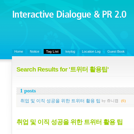
Interactive Dialogue &
PR 2.0
Juny's Blog is open for sharing personal experience and knowledge on k
Organizational Communicaitons, Soft Skills, Social Media
Home
Notice
Tag List
keylog
Location Log
Guest Book
Search Results for '트위터 활용팁'
1 posts
취업 및 이직 성공을 위한 트위터 활용 팁
by 쥬니캡
(6)
취업 및 이직 성공을 위한 트위터 활용 팁