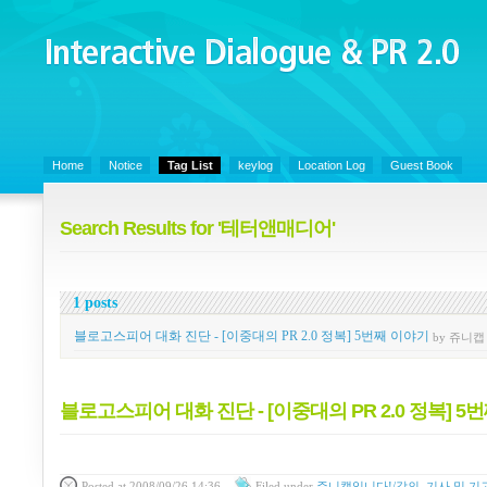
Interactive Dialogue &
PR 2.0
Juny's Blog is open for sharing personal experience and knowledge on ke
Home
Notice
Tag List
keylog
Location Log
Guest Book
Search Results for '테터앤매디어'
1 posts
블로고스피어 대화 진단 - [이중대의 PR 2.0 정복] 5번째 이야기
by 쥬니캡
블로고스피어 대화 진단 - [이중대의 PR 2.0 정복] 5
Posted
at 2008/09/26 14:36
Filed
under
쥬니캡입니다!/강의, 기사 및 기