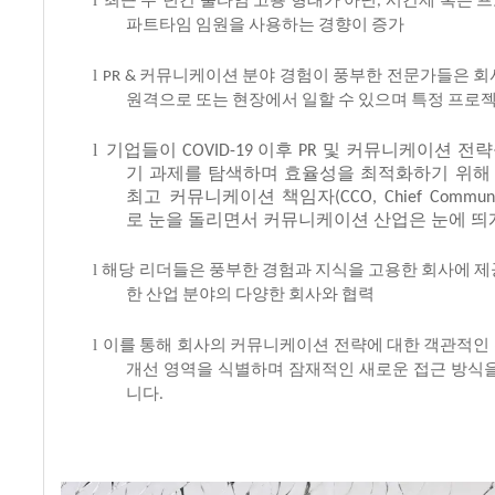
,
파트타임
임원을
사용하는
경향이
증가
l
커뮤니케이션
분야
경험이
풍부한
전문가들은
회
PR &
원격으로
또는
현장에서
일할
수
있으며
특정
프로
l
기업들이
이후
및
커뮤니케이션
전략
COVID-19
PR
기
과제를
탐색하며
효율성을
최적화하기
위해
최고
커뮤니케이션
책임자
(CCO, Chief Communic
로
눈을
돌리면서
커뮤니케이션
산업은
눈에
띄
l
해당
리더들은
풍부한
경험과
지식을
고용한
회사에
제
한
산업
분야의
다양한
회사와
협력
l
이를
통해
회사의
커뮤니케이션
전략에
대한
객관적인
개선
영역을
식별하며
잠재적인
새로운
접근
방식
니다
.