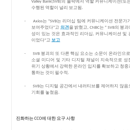
의
몰락에서
역할
커뮤니케이션
또
Valley Bank(SVB)
(
수행된
역할이
널리
보고됨
.
는
는
리더십
팀에
커뮤니케이션
전문가
-
Axios
"SVB
보여주었다
고
의
견
을
밝혔고
는
의
붕괴
"
, CNBC
" SVB
성이
있는
것은
효과적인
리더십
커뮤니케이션
및
,
이었다
고
보고
"
붕괴의
또
다른
핵심
요소는
소문이
온라인으
-
SVB
소셜
미디어
및
기타
디지털
채널이
지속적으로
성
위기
상황에서
강력한
온라인
입지를
확보하고
청중
통하는
것이
필수적
.
는
디지털
공간에서
내러티브를
제어하지
않음
-
SVB
기회를
놓쳤음
.
진화하는
에
대한
요구
사항
CCO