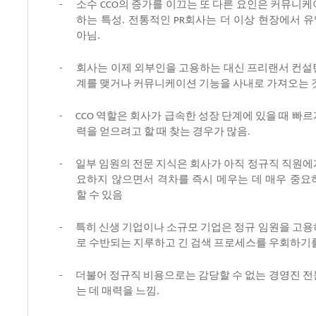
소수
의
증가를
이끄는
또
다른
요인은
커뮤니케
-
CCO
하는
특성
전통적인
회사는
더
이상
현장에서
유
.
PR
아님
.
회사는
이제
외부인을
고용하는
대신
프리랜서
컨설
-
계를
맺거나
커뮤니케이션
기능을
사내로
가져오는
역할은
회사가
급속한
성장
단계에
있을
때
빠르
-
CCO
력을
얻으려고
할
때
찾는
경우가
많음
.
일부
임원의
전문
지식은
회사가
아직
정규직
직원에
-
요하지
않으면서
격차를
즉시
메우는
데
매우
중요
할
수
있음
특히
신생
기업이나
소규모
기업은
정규
임원을
고용
-
로
수반되는
지루하고
긴
검색
프로세스를
우회하기
더불어
정규직
비용으로는
감당할
수
없는
경영진
전
-
는
데
매력을
느낌
.