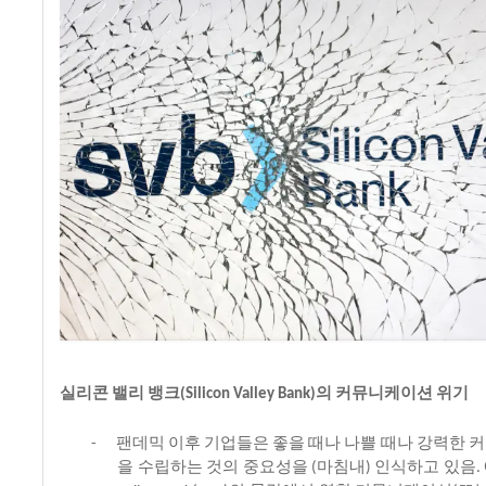
실리콘
밸리
뱅크
의
커뮤니케이션
위기
(Silicon Valley Bank)
팬데믹
이후
기업들은
좋을
때나
나쁠
때나
강력한
커
-
을
수립하는
것의
중요성을
마침내
인식하고
있음
(
)
.