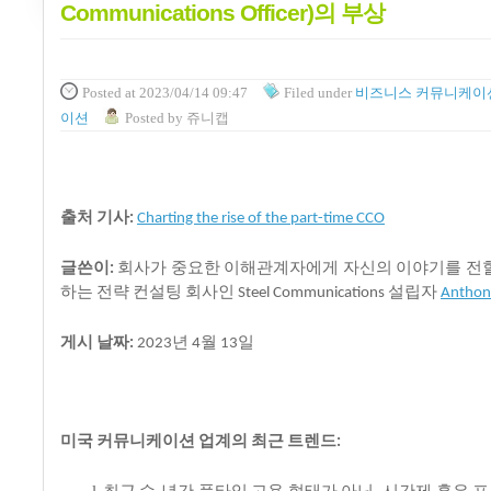
Communications Officer)의 부상
Posted
at 2023/04/14 09:47
Filed
under
비즈니스 커뮤니케이
이션
Posted
by
쥬니캡
출처
기사
:
Charting the rise of the part-time CCO
글쓴이
회사가
중요한
이해관계자에게
자신의
이야기를
전
:
하는
전략
컨설팅
회사인
설립자
Steel Communications
Anthony
게시
날짜
년
월
일
:
2023
4
13
미국
커뮤니케이션
업계의
최근
트렌드
:
l
최근
수 년간
풀타임
고용
형태가
아닌
시간제
혹은
프