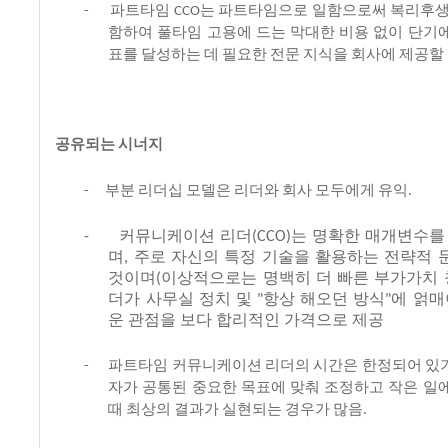
파트타임
는
파트타임으로
일함으로써
복리후
-
CCO
함하여
풀타임
고용에
드는
막대한
비용
없이
단기
표를
달성하는
데
필요한
전문
지식을
회사에
제공할
공유되는
시너지
부분
리더십
모델은
리더와
회사
모두에게
유익
-
.
커뮤니케이션
리더
는
명확한
매개변수를
-
(CCO)
며
주로
자신의
특정
기술을
활용하는
전략적
,
것이며
이상적으로는
명백히
더
빠른
부가가치
(
더가
사무실
정치
및
항상
해오던
방식
에
얽매
"
"
운
관점을
보다
합리적인
가격으로
제공
파트타임
커뮤니케이션
리더의
시간은
한정되어
있
-
자가
공통된
중요한
목표에
맞춰
조정하고
작은
일
때
최상의
결과가
실현되는
경우가
많음
.