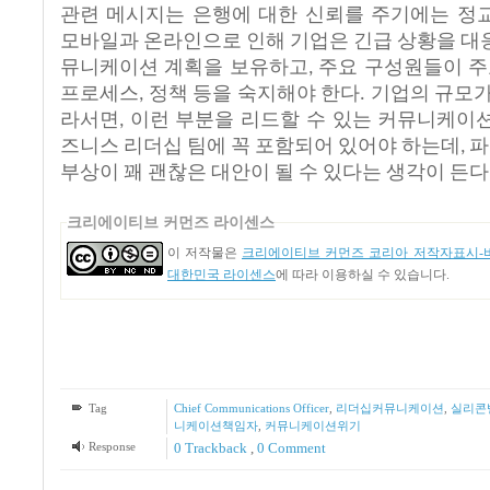
관련
메시지는
은행에
대한
신뢰를
주기에는
정
모바일과
온라인으로
인해
기업은
긴급
상황을
대
뮤니케이션
계획을
보유하고
주요
구성원들이
주
,
프로세스
정책
등을
숙지해야
한다
기업의
규모
,
.
라서면
이런
부분을
리드할
수
있는
커뮤니케이
,
즈니스
리더십
팀에
꼭
포함되어
있어야
하는데
파
,
부상이
꽤
괜찮은
대안이
될
수
있다는
생각이
든다
크리에이티브 커먼즈 라이센스
이 저작물은
크리에이티브 커먼즈 코리아 저작자표시-비
대한민국 라이센스
에 따라 이용하실 수 있습니다.
Tag
Chief Communications Officer
,
리더십커뮤니케이션
,
실리콘
니케이션책임자
,
커뮤니케이션위기
Response
0 Trackback
,
0 Comment