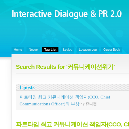
Interactive Dialogue &
PR 2.0
Juny's Blog is open for sharing personal experience and knowledge on k
Organizational Communicaitons, Soft Skills, Social Media
Home
Notice
Tag List
keylog
Location Log
Guest Book
Search Results for '커뮤니케이션위기'
1 posts
파트타임 최고 커뮤니케이션 책임자(CCO, Chief
Communications Officer)의 부상
by 쥬니캡
파트타임 최고 커뮤니케이션 책임자(CCO, Chi