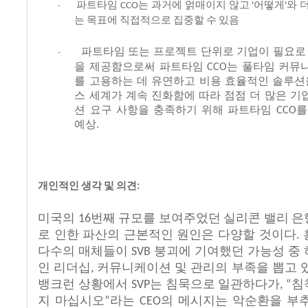
파트타임
는
과거에
얽매이지
않고
어떻게
와
CCO
'
'
-
는
목표에
직접적으로
집중할
수
있음
파트타임
또는
프로젝트
단위로
기업이
필요로
-
을
제공함으로써
파트타임
는
풀타임
커뮤
CCO
를
고용하는
데
유연하고
비용
효율적인
솔루션
스
세계가
계속
진화함에
따라
점점
더
많은
기
션
요구
사항을
충족하기
위해
파트타임
를
CCO
예상
.
개인적인
생각
및
의견
:
미국의
번째
규모를
보여주었던
실리콘
밸리
은
16
로
인한
파산의
근본적인
원인은
다양할
것이다
.
다수의
매체들이
붕괴에
기여했던
가능성
중
SVB
인
리더십
커뮤니케이션
및
관리의
부족을
뽑고
,
뱅크런
상황에서
는
침묵으로
일관하다가
침
SVP
, “
지
마십시오
라는
의
메시지는
악순환을
부
”
CEO