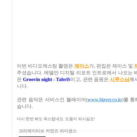
이번 비디오캐스팅 촬영은
제이스
가
,
편집은 제이스 및
주셨습니다
.
에델만 디지털 리포트 인트로에서 나오는 
은
Groovin night - TabriS
이고
,
관련 음원은
시
루
스
님
께
니다
.
관련 음악은
서비스인
블레이어
(
www.blayer.co.kr
)
를
통
습니다
.
다시 한번 봐도 쑥스럽네요
.
도움이 되시길요
!
크리에이티브 커먼즈 라이센스