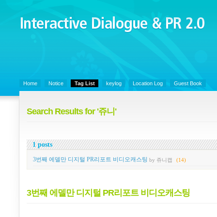
Interactive Dialogue &
PR 2.0
Juny's Blog is open for sharing personal experience and knowledge on k
Organizational Communicaitons, Soft Skills, Social Media
Home
Notice
Tag List
keylog
Location Log
Guest Book
Search Results for '쥬니'
1 posts
3번째 에델만 디지털 PR리포트 비디오캐스팅
by 쥬니캡
(14)
3번째 에델만 디지털 PR리포트 비디오캐스팅