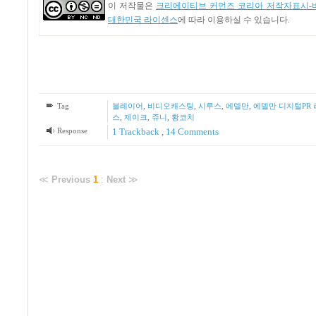
이 저작물은
크리에이티브 커먼즈 코리아 저작자표시-비
대한민국 라이센스
에 따라 이용하실 수 있습니다.
Tag
블레이어
,
비디오캐스팅
,
시루스
,
에델만
,
에델만 디지털PR
스
,
제이크
,
쥬니
,
황코치
Response
1
Trackback
,
14
Comments
≪
Previous
1
:
Next
≫