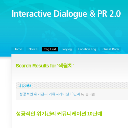
Interactive Dialogue &
PR 2.0
Juny's Blog is open for sharing personal experience and knowledge on k
Organizational Communicaitons, Soft Skills, Social Media
Home
Notice
Tag List
keylog
Location Log
Guest Book
Search Results for '잭윌치'
1 posts
성공적인 위기관리 커뮤니케이션 10단계
by 쥬니캡
성공적인 위기관리 커뮤니케이션 10단계