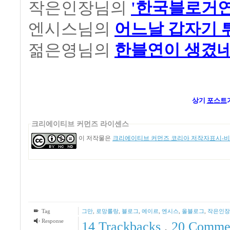
작은인장님의
'한국블로거연합
엔시스님의
어느날 갑자기 
젊은영님의
한블연이 생겼
상기
포스트
크리에이티브 커먼즈 라이센스
이 저작물은
크리에이티브 커먼즈 코리아 저작자표시-비영
Tag
그만
,
로망롤랑
,
블로그
,
에이르
,
엔시스
,
올블로그
,
작은인장
Response
14
Trackbacks
,
20
Comme