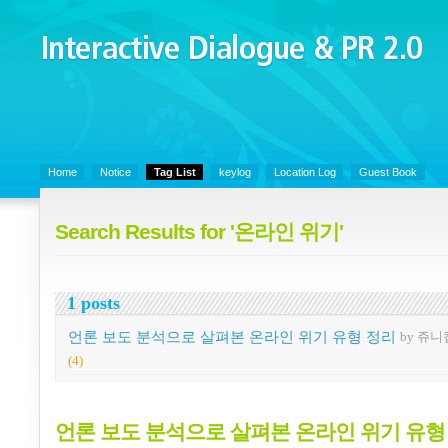
Interactive Dialogue &
PR 2.0
Juny's Blog is open for sharing personal experience and knowledge on k
Organizational Communicaitons, Soft Skills, Social Media
Home
Notice
Tag List
keylog
Location Log
Guest Book
Search Results for '온라인 위기'
1 posts
언론 보도 분석으로 살펴본 온라인 위기 유형 정리
by 쥬니
(4)
언론 보도 분석으로 살펴본 온라인 위기 유형