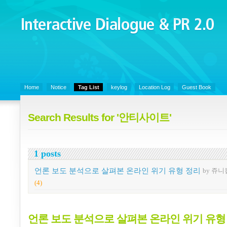
Interactive Dialogue &
PR 2.0
Juny's Blog is open for sharing personal experience and knowledge on k
Organizational Communicaitons, Soft Skills, Social Media
Home
Notice
Tag List
keylog
Location Log
Guest Book
Search Results for '안티사이트'
1 posts
언론 보도 분석으로 살펴본 온라인 위기 유형 정리
by 쥬니
(4)
언론 보도 분석으로 살펴본 온라인 위기 유형