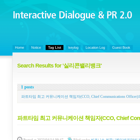
Interactive Dialogue &
PR 2.0
Juny's Blog is open for sharing personal experience and knowledge on ke
Home
Notice
Tag List
keylog
Location Log
Guest Book
Search Results for '실리콘밸리뱅크'
1 posts
파트타임 최고 커뮤니케이션 책임자(CCO, Chief Communications Officer
파트타임 최고 커뮤니케이션 책임자(CCO, Chief Commun
Posted
at 2023/04/14 09:47
Filed
under
비즈니스 커뮤니케이션/리더십