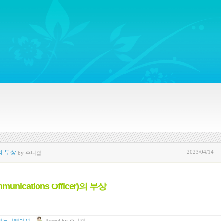
ywords regarding Business communications, Public Relations, Marketing Communica
2023/04/14
)의 부상
by 쥬니캡
ications Officer)의 부상
 커뮤니케이션
Posted
by
쥬니캡