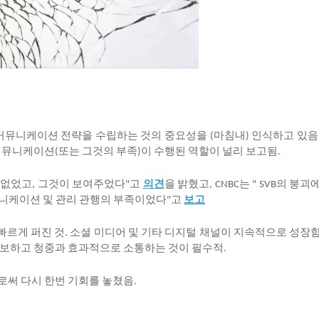
커뮤니케이션
전략을
수립하는
것의
중요성을
마침내
인식하고
있음
(
)
커뮤니케이션
또는
그것의
부족
이
수행된
역할이
널리
보고됨
(
)
.
없었고
그것이
보여주었다
고
의
견
을
밝혔고
는
의
붕괴
,
"
, CNBC
" SVB
니케이션
및
관리
관행의
부족이었다
고
보고
"
빠르게
퍼진
것
소셜
미디어
및
기타
디지털
채널이
지속적으로
성장
.
보하고
청중과
효과적으로
소통하는
것이
필수적
.
로써
다시
한번
기회를
놓쳤음
.