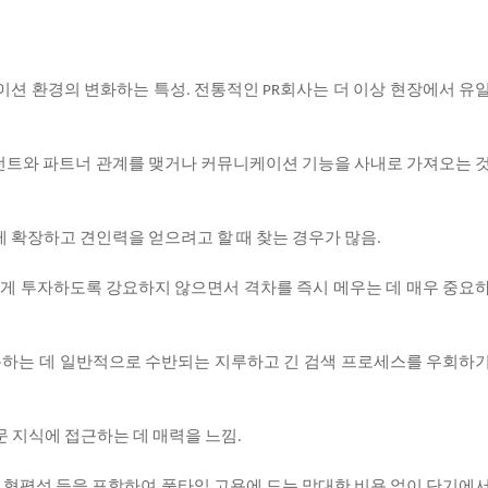
이션
환경의
변화하는
특성
전통적인
회사는
더
이상
현장에서
유
.
PR
턴트와
파트너
관계를
맺거나
커뮤니케이션
기능을
사내로
가져오는
게
확장하고
견인력을
얻으려고
할
때
찾는
경우가
많음
.
에게
투자하도록
강요하지
않으면서
격차를
즉시
메우는
데
매우
중요
용하는
데
일반적으로
수반되는
지루하고
긴
검색
프로세스를
우회하
문
지식에
접근하는
데
매력을
느낌
.
형평성
등을
포함하여
풀타임
고용에
드는
막대한
비용
없이
단기에
,