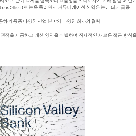
리하고
단기
과제를
탐색하며
효율성을
최적화하기
위해
점점
더
단
,
로
눈을
돌리면서
커뮤니케이션
산업은
눈에
띄게
급증
ions Officer)
공하며
종종
다양한
산업
분야의
다양한
회사와
협력
관점을
제공하고
개선
영역을
식별하며
잠재적인
새로운
접근
방식