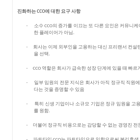
진화하는
에
대한
요구
사항
CCO
소수
의
증가를
이끄는
또
다른
요인은
커뮤니케
-
CCO
한
플레이어가
아님
.
회사는
이제
외부인을
고용하는
대신
프리랜서
컨설
-
을
선택
.
역할은
회사가
급속한
성장
단계에
있을
때
빠르
-
CCO
일부
임원의
전문
지식은
회사가
아직
정규직
직원
-
다는
것을
증명할
수
있음
특히
신생
기업이나
소규모
기업은
정규
임원을
고
-
를
원함
.
더불어
정규직
비용으로는
감당할
수
없는
경영진
전
-
파트타임
는
파트타임으로
일함으로써
복리후생
-
CCO