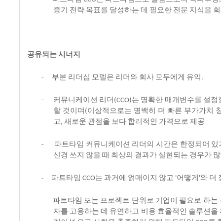
중기
전략
목표를
달성하는
데
필요한
전문
지식을
회
공유되는
시너지
부분
리더십
모델은
리더와
회사
모두에게
유익
-
.
커뮤니케이션
리더
는
명확한
매개변수를
설정
-
(CCO)
할
것이며
이상적으로는
명백히
더
빠른
부가가치
(
고
새로운
관점을
보다
합리적인
가격으로
제공
,
파트타임
커뮤니케이션
리더의
시간은
한정되어
있
-
신경
쓰지
않을
때
최상의
결과가
실현되는
경우가
많
파트타임
는
과거에
얽매이지
않고
어떻게
와
더
CCO
'
'
-
파트타임
또는
프로젝트
단위로
기업이
필요로
하는
-
자를
고용하는
데
유연하고
비용
효율적인
솔루션을