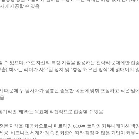
사에
제공할
수
있음
할
수
있으며
주로
자신의
특정
기술을
활용하는
전략적
문제에만
집
,
창출
회사는
리더가
사무실
정치
및
항상
해오던
방식
에
얽매이지
)
"
"
기
때문에
두
당사자가
공통된
중요한
목표에
맞춰
조정하고
작은
일
음
.
장기적인
왜
라는
목표에
직접적으로
집중할
수
있음
'
'
전문
지식을
제공함으로써
파트타임
는
풀타임
커뮤니케이션
책
CCO
제공
비즈니스
세계가
계속
진화함에
따라
점점
더
많은
기업이
커뮤
.