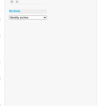
30
31
Archive
일
것
하
기
서