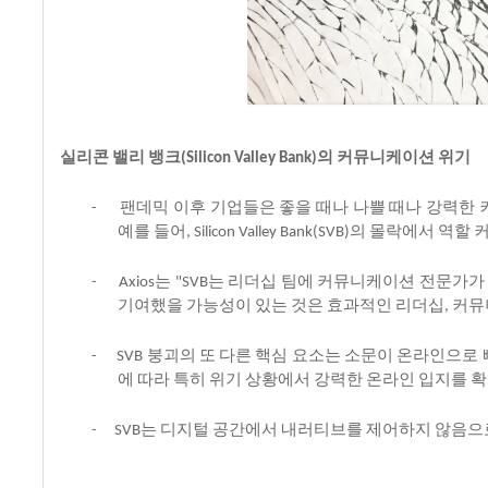
실리콘
밸리
뱅크
의
커뮤니케이션
위기
(Silicon Valley Bank)
팬데믹
이후
기업들은
좋을
때나
나쁠
때나
강력한
-
예를
들어
의
몰락에서
역할
, Silicon Valley Bank(SVB)
는
는
리더십
팀에
커뮤니케이션
전문가가
-
Axios
"SVB
기여했을
가능성이
있는
것은
효과적인
리더십
커뮤
,
붕괴의
또
다른
핵심
요소는
소문이
온라인으로
-
SVB
에
따라
특히
위기
상황에서
강력한
온라인
입지를
확
는
디지털
공간에서
내러티브를
제어하지
않음으
-
SVB