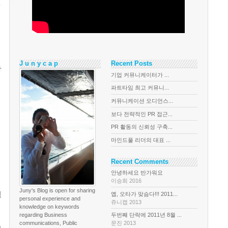
J u n y c a p
Recent Posts
자
기업 커뮤니케이터가 ...
파트타임 최고 커뮤니...
커뮤니케이션 오디언스...
보다 전략적인 PR 접근...
PR 활동의 신뢰성 구축...
마인드풀 리더의 대표 ...
Recent Comments
안녕하세요 반가워요
이승희 2016
Juny's Blog is open for sharing
젝
옙, 오타가 맞슴다!!! 2011...
personal experience and
쥬니캡 2013
knowledge on keywords
regarding Business
두번째 단락에 2011년 8월 ...
communications, Public
문진 2013