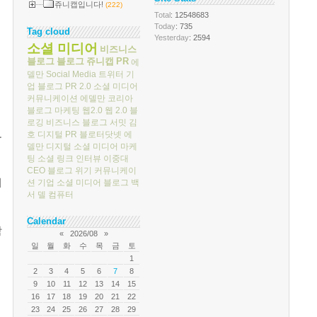
쥬니캡입니다!
(222)
Total
: 12548683
Today
: 735
Tag cloud
Yesterday
: 2594
소셜 미디어
비즈니스
블로그
블로그
쥬니캡
PR
에
델만
Social Media
트위터
기
업 블로그
PR 2.0
소셜 미디어
커뮤니케이션
에델만 코리아
블로그 마케팅
웹2.0
웹 2.0
블
로깅
비즈니스 블로그 서밋
김
호
디지털 PR
블로터닷넷
에
.
델만 디지털
소셜 미디어 마케
팅
소셜 링크
인터뷰
이중대
CEO 블로그
위기 커뮤니케이
에
션
기업 소셜 미디어
블로그 백
서
델 컴퓨터
Calendar
함
«
2026/08
»
일
월
화
수
목
금
토
1
2
3
4
5
6
7
8
9
10
11
12
13
14
15
16
17
18
19
20
21
22
23
24
25
26
27
28
29