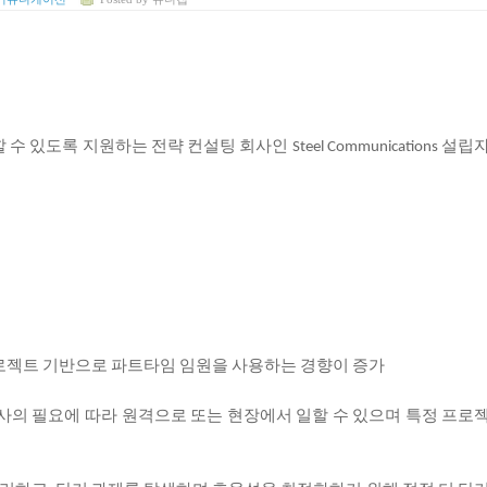
할
수
있도록
지원하는
전략
컨설팅
회사인
설립
Steel Communications
로젝트
기반으로
파트타임
임원을
사용하는
경향이
증가
사의
필요에
따라
원격으로
또는
현장에서
일할
수
있으며
특정
프로