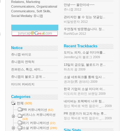
기
Relations, Marketing
안녕~~~ 올만이네~~~
Communications, Organizational
쥬니캡 2012
Communicaitons, Soft Skills,
Social Media
by 쥬니캡
관리자만 볼 수 있는 댓글입...
비밀방문자 2012
우연찮게 방문했습니다. 정...
을
RunNGun 2012
Recent Trackbacks
Notice
도미노 피자, 소셜 미디어를...
쥬니캡 바이오
Jennifer님의 블로그 2009
쥬니캡의 연락처
13일의 금요일, 블로드가 온...
컨퍼런스, 특강, 세미...
하츠의 꿈 2009
쥬니캡의 블로그 공개 ...
소셜 네트워크를 통해 입사 ...
권과장(舊 권대리) 2009
미디어 커버리지
한국 기업의 소셜 미디어 이...
미도리의 온라인 브랜딩 2009
Categories
네이버는 트랙백이 너무 힘...
전체
(609)
정신 똑바로 박힌 젊은이 _... 2009
PR 커뮤니케이션
(62)
PR 전문가가 되고자 하는 후...
비즈니스 커뮤니케이션
정신 똑바로 박힌 젊은이 _... 2009
(13)
위기 커뮤니케이션
(22)
소셜 커뮤니케이션
(286)
Site Stats