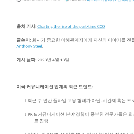
출처
기사
:
Charting the rise of the part-time CCO
글쓴이
회사가
중요한
이해관계자에게
자신의
이야기를
전
:
Anthony Steel
.
게시
날짜
년
월
일
:
2023
4
13
미국
커뮤니케이션
업계의
최근
트렌드
:
l
최근
수 년간
풀타임
고용
형태가
아닌
시간제
혹은
프
,
l
커뮤니케이션
분야
경험이
풍부한
전문가들은
회
PR &
트
진행