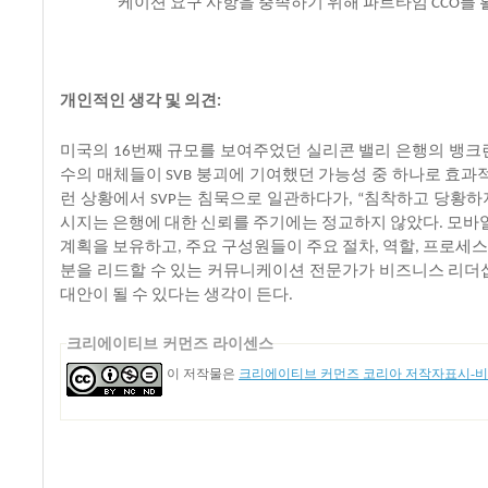
케이션
요구
사항을
충족하기
위해
파트타임
를
CCO
개인적인
생각
및
의견
:
미국의
번째
규모를
보여주었던
실리콘
밸리
은행의
뱅크
16
수의
매체들이
붕괴에
기여했던
가능성
중
하나로
효과
SVB
런
상황에서
는
침묵으로
일관하다가
침착하고
당황하
SVP
, “
시지는
은행에
대한
신뢰를
주기에는
정교하지
않았다
모바
.
계획을
보유하고
주요
구성원들이
주요
절차
역할
프로세
,
,
,
분을
리드할
수
있는
커뮤니케이션
전문가가
비즈니스
리더
대안이
될
수
있다는
생각이
든다
.
크리에이티브 커먼즈 라이센스
이 저작물은
크리에이티브 커먼즈 코리아 저작자표시-비영