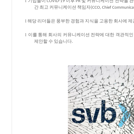
l
기업들이
이후
및
커뮤니케이션
전략을
관
COVID-19
PR
간
최고
커뮤니케이션
책임자
(CCO, Chief Communicat
l
해당
리더들은
풍부한
경험과
지식을
고용한
회사에
제
l
이를
통해
회사의
커뮤니케이션
전략에
대한
객관적인
제안할
수
있습니다
.