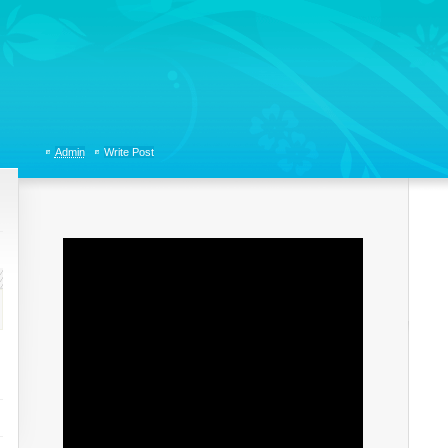
tions, Organizational Communicaitons, Soft Skills, Social Media
Admin
Write Post