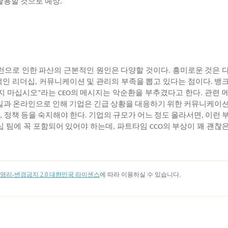
활용할
것으로
예상
.
런으로
인한
파산의
근본적인
원인은
다양할
것이다
흥미로운
것은
.
적인
리더십
커뮤니케이션
및
관리의
부족을
뽑고
있다는
점이다
뱅
,
.
지
마십시오
라는
의
메시지는
악순환을
부추겼다고
한다
관련
”
CEO
.
일과
온라인으로
인해
기업은
긴급
상황을
대응하기
위한
커뮤니케이
스
정책
등을
숙지해야
한다
기업의
규모가
어느
정도
올라서면
이런
,
.
,
십
팀에
꼭
포함되어
있어야
하는데
파트타임
의
부상이
꽤
괜찮
,
CCO
리-변경금지 2.0 대한민국 라이센스
에 따라 이용하실 수 있습니다.