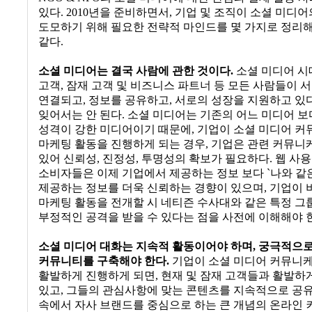
있다
. 2010
년을 준비하면서
,
기업 및 조직이 소셜 미디어
도모하기 위해 필요한 전략적 마인드를 몇 가지로 정리
같다
.
소셜 미디어는 결국 사람에 관한 것이다
.
소셜 미디어 시
고객
,
잠재 고객 및 비즈니스 파트너 등 모든 사람들이 
연결되고
,
정보를 공유하고
,
서로의 성장을 지원하고 있
잊어서는 안 된다
.
소셜 미디어는 기존의 어느 미디어 보
성격이 강한 미디어이기 때문에
,
기업이 소셜 미디어 커
마케팅 활동을 진행하게 되는 경우
,
기업은 관련 커뮤니
있어 신뢰성
,
진정성
,
투명성의 확보가 필요하다
.
웹 사용
소비자들은 이제 기업에서 제공하는 정보 보다
`
나와 같
제공하는 정보를 더욱 신뢰하는 경향이 있으며
,
기업이 
마케팅 활동을 전개할 시 네티즌 수사대와 같은 특정 
부정적인 공격을 받을 수 있다는 점을 사전에 이해해야 
소셜 미디어 대화는 지속적 활동이어야 하며
,
궁극적으로
커뮤니티를 구축해야 한다
.
기업이 소셜 미디어 커뮤니
활발하게 진행하게 되면
,
현재 및 잠재 고객들과 활발하
있고
,
그들의 관심사항에 맞는 콘텐츠를 지속적으로 공
속에서 자사 브랜드를 중심으로 하는 큰 개념의 온라인