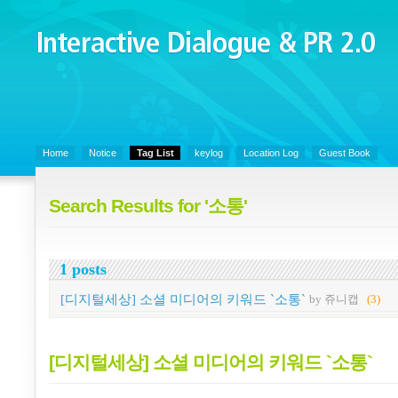
Interactive Dialogue &
PR 2.0
Juny's Blog is open for sharing personal experience and knowledge on k
Organizational Communicaitons, Soft Skills, Social Media
Home
Notice
Tag List
keylog
Location Log
Guest Book
Search Results for '소통'
1 posts
[디지털세상] 소셜 미디어의 키워드 `소통`
by 쥬니캡
(3)
[디지털세상] 소셜 미디어의 키워드 `소통`