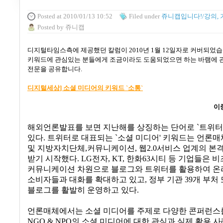
Posted
at 2010/01/13 10:52
Filed
under
쥬니캡입니다!/강의, 
Posted
by
쥬니캡
디지털타임스측에 제공했던 칼럼이
2010
년 1
월 12
일
자로
커버되었습
키워드에 관심있는 분들에게 조금이라도 도움되었으면 하는 바램에 
전문을 공유합니다
.
디지털세상
]
소셜 미디어의 키워드
`
소통
`
이
해외언론발표를 보면 지난해를 상징하는 단어로
`
트위터
있다
.
트위터로 대표되는
`
소셜 미디어
'
키워드는 언론매
및 지방자치단체
,
커뮤니케이션
,
웹
2.0
서비스 업계의 본
받기 시작했다
. LG
전자
, KT,
한화
63
시티 등 기업들은 
커뮤니케이션 차원으로 블로그와 트위터를 활용하여 
소비자들과 대화를 확대하고 있고
,
정부 기관
39
개 부처
블로그를 활발히 운영하고 있다
.
언론매체에서는 소셜 미디어를 주제로 다양한 콘퍼런스
NGO & NPO
의 소셜 미디어에 대한 관심과 실제 활용 