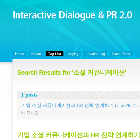
Interactive Dialogue &
PR 2.0
Juny's Blog is open for sharing personal experience and knowledge on k
Organizational Communicaitons, Soft Skills, Social Media
Home
Notice
Tag List
keylog
Location Log
Guest Book
Search Results for '소셜 커뮤니케이션'
1 posts
기업 소셜 커뮤니케이션과 HR 전략 연계하기 (The PR 기
by 쥬니캡
기업 소셜 커뮤니케이션과 HR 전략 연계하기 (