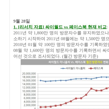
9월
28일
1.
[
리서치 자료
]
싸이월드
vs
페이스북 현재 비교
:
2011
년 약
1,800
만 명의 방문자수를 유지하였으
소하기 시작하여
2011
년
08
월에는 약
1,500
만 명
2010
년
01
월 약
100
만 명의 방문자수를 기록하였
08
월 약
1,600
만 명의 방문자수를 기록하면서 싸
어선 것으로 조사되었다
. (
월간 방문자 기준
)