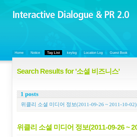
Interactive Dialogue &
PR 2.0
Juny's Blog is open for sharing personal experience and knowledge on k
Communicaitons, Soft Skills, Social Media
Home
Notice
Tag List
keylog
Location Log
Guest Book
Search Results for '소셜 비즈니스'
1 posts
위클리 소셜 미디어 정보(2011-09-26 ~ 2011-10-02)
위클리 소셜 미디어 정보(2011-09-26 ~ 201