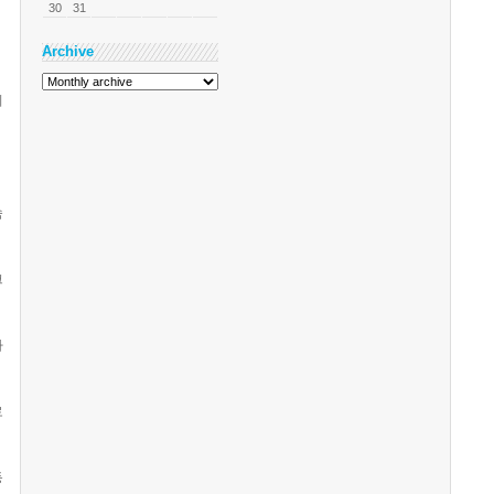
30
31
Archive
위
속
크
마
로
등