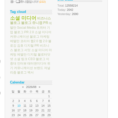
쥬니캡입니다!
(222)
Total
: 12558214
Today
: 2042
Tag cloud
Yesterday
: 2690
소셜 미디어
비즈니스
블로그
블로그
쥬니캡
PR
에
델만
Social Media
트위터
기
업 블로그
PR 2.0
소셜 미디어
커뮤니케이션
블로그 마케팅
에델만 코리아
웹2.0
웹 2.0
블
로깅
김호
디지털 PR
비즈니
스 블로그 서밋
소셜 미디어 마
케팅
에델만 디지털
블로터닷
넷
소셜 링크
CEO 블로그
이
멘
중대
인터뷰
태터앤미디어
위
기 커뮤니케이션
브랜드 저널
리즘
블로그 백서
는
Calendar
«
2026/08
»
일
월
화
수
목
금
토
아
1
2
3
4
5
6
7
8
9
10
11
12
13
14
15
16
17
18
19
20
21
22
23
24
25
26
27
28
29