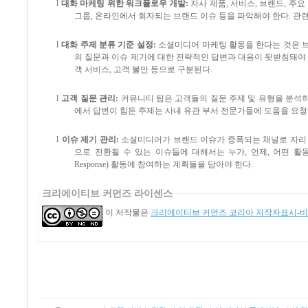
l
대화 마케팅 위한 워크플로우 개발
:
자사 제품
,
서비스
,
브랜드
,
주요
그룹
,
온라인에서 회자되는 브랜드 이슈 등을 파악해야 한다
.
관련
l
대화 주제 분류 기준 설정
:
소셜미디어 마케팅 활동을 한다는 것은 
의 질문과 이슈 제기에 대한 전략적인 답변과 대응이 뒷받침돼야
객 서비스
,
고객 불만 등으로 구분된다
.
l
고객 질문 관리
:
커뮤니티 팀은 고객들의 질문 주제 및 유형을 분석
에서 답변이 힘든 주제는 사내 유관 부서 전문가들에 도움을 요
l
이슈 제기 관리
:
소셜미디어가 브랜드 이슈가 증폭되는 채널로 자리
으로 전환될 수 있는 이슈들에 대해서는 누가
,
언제
,
어떤 활
Response)
활동에 참여하는 계획들을 담아야 한다
.
크리에이티브 커먼즈 라이센스
이 저작물은
크리에이티브 커먼즈 코리아 저작자표시-비영