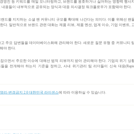
 경영진 등 키워드를 매일 모니터링하고
,
브랜드를 옹호하거나 싫어하는 영향력 행사
 내용들이 내부적으로 공유되는 양식과 대응 의사결정 워크플로우가 포함돼야 한다
.
브랜드를 지지하는 소셜 팬 커뮤니티 규모를 확대해 나간다는 의미다
.
이를 위해선 팬
 한다
.
일반적으로 브랜드 관련 대화는 제품 리뷰
,
제품 멘션
,
업계 이슈
,
기업 이벤트
,
하고 주요 답변들을 데이터베이스화해 관리해야 한다
.
새로운 질문 유형 중 커뮤니티 
청해야 한다
.
 잡으면서 주요한 이슈에 대해선 법적 리뷰까지 받아 관리해야 한다
.
기업의 위기 상
동들을 전개해야 하는지 기준을 정하고
,
사내 위기관리 팀 리더들이 신속 대응
(Rapi
리-변경금지 2.0 대한민국 라이센스
에 따라 이용하실 수 있습니다.