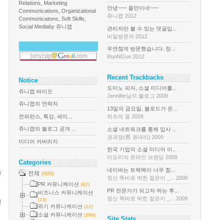
Relations, Marketing
안녕~~~ 올만이네~~~
Communications, Organizational
쥬니캡 2012
Communicaitons, Soft Skills,
Social Media
by 쥬니캡
관리자만 볼 수 있는 댓글입...
비밀방문자 2012
우연찮게 방문했습니다. 정...
RunNGun 2012
Recent Trackbacks
Notice
도미노 피자, 소셜 미디어를...
쥬니캡 바이오
Jennifer님의 블로그 2009
쥬니캡의 연락처
13일의 금요일, 블로드가 온...
컨퍼런스, 특강, 세미...
하츠의 꿈 2009
쥬니캡의 블로그 공개 ...
소셜 네트워크를 통해 입사 ...
권과장(舊 권대리) 2009
미디어 커버리지
한국 기업의 소셜 미디어 이...
미도리의 온라인 브랜딩 2009
Categories
네이버는 트랙백이 너무 힘...
들
전체
(609)
정신 똑바로 박힌 젊은이 _... 2009
PR 커뮤니케이션
(62)
PR 전문가가 되고자 하는 후...
비즈니스 커뮤니케이션
정신 똑바로 박힌 젊은이 _... 2009
(13)
면
위기 커뮤니케이션
(22)
소셜 커뮤니케이션
(286)
Site Stats