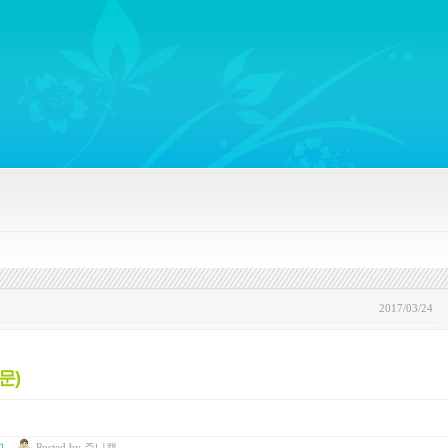
ywords regarding Business communications, Public Relations, Marketing Communica
2017/03/24
문)
고
Posted
by
쥬니캡