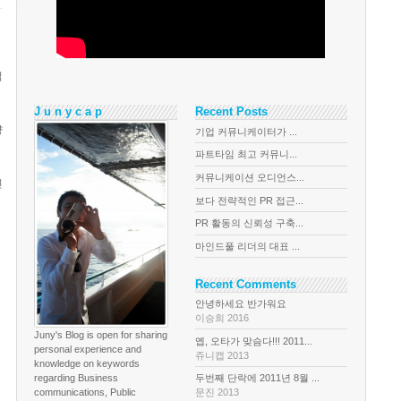
적
J u n y c a p
Recent Posts
량
기업 커뮤니케이터가 ...
파트타임 최고 커뮤니...
커뮤니케이션 오디언스...
진
보다 전략적인 PR 접근...
PR 활동의 신뢰성 구축...
마인드풀 리더의 대표 ...
Recent Comments
안녕하세요 반가워요
이승희 2016
Juny's Blog is open for sharing
옙, 오타가 맞슴다!!! 2011...
personal experience and
쥬니캡 2013
knowledge on keywords
regarding Business
두번째 단락에 2011년 8월 ...
communications, Public
문진 2013