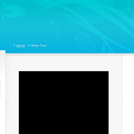
tions, Organizational Communicaitons, Soft Skills, Social Media
Admin
Write Post