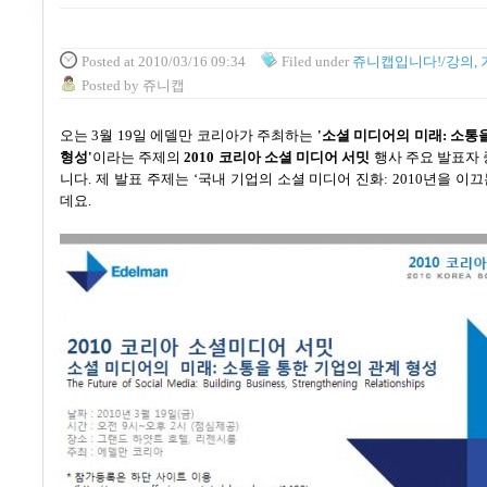
Posted
at 2010/03/16 09:34
Filed
under
쥬니캡입니다!/강의, 
Posted
by
쥬니캡
오는
3
월
19
일 에델만 코리아가
주최하는
'
소셜 미디어의 미래
:
소통을
형성
'
이라는 주제의
2010
코리아 소셜 미디어 서밋
행사 주요 발표자 
니다
.
제 발표 주제는
‘
국내 기업의 소셜 미디어 진화
: 2010
년을 이끄
데요
.