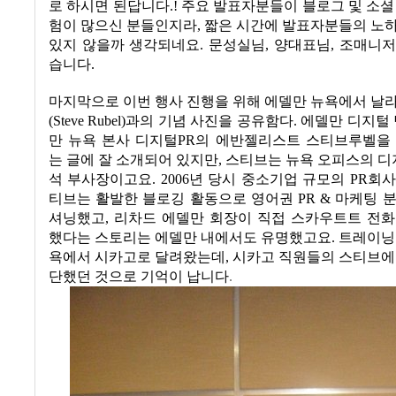
로 하시면 된답니다
.!
주요 발표자분들이 블로그 및 소셜
험이 많으신 분들인지라, 짧은 시간에 발표자분들의 노
있지 않을까 생각되네요. 문성실님, 양대표님, 조매니
습니다.
마지막으로 이번 행사 진행을 위해 에델만 뉴욕에서 날
(Steve Rubel)
과의 기념 사진을 공유함다
.
에델만 디지털
만 뉴욕 본사 디지털
PR
의 에반젤리스트 스티브루벨을
는 글에 잘 소개되어 있지만
,
스티브는 뉴욕 오피스의 디
석 부사장이고요
. 2006
년 당시 중소기업 규모의
PR
회사
티브는 활발한 블로깅 활동으로 영어권
PR &
마케팅 분
셔닝했고
,
리차드 에델만 회장이 직접 스카우트트 전화
했다는 스토리는 에델만 내에서도 유명했고요. 트레이닝
욕에서 시카고로 달려왔는데, 시카고 직원들의 스티브에
단했던 것으로 기억이 납니다
.