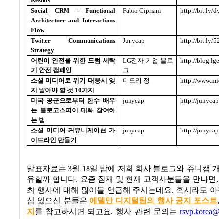
Results
Social CRM - Functional
Fabio Cipriani
http://bit.ly/
Architecture and Interactions
Flow
Twitter Communications
Junycap
http://bit.ly/
Strategy
어린이 안전을 위한 드럼 세탁
LG
전자 기업 블로
http://blog.l
기 안전 캠페인
그
소셜 미디어로 위기 대응시 잊
미도리 정
http://www.m
지 말아야 할 것
10
가지
미국 공군으로부터 한수 배우
junycap
http://junyca
는 블로고스피어 대화 참여하
는 법
소셜 미디어 커뮤니케이션 가
junycap
http://junyca
이드라인 만들기
발표자료는
3
월
18
일 밤에 저희 회사 블로그와 쥬니캡 
유할까 합니다
.
요즘 잠재 및 현재 고객사분들을 만나면
최 행사에 대해 많이들 언급해 주시는데요
.
혹시라도 아
심 있으신 분들은
에델만 디지털팀의 행사 공지 포스트
지
를 참고하시면 되고요
.
행사 관련 문의는
rsvp.korea