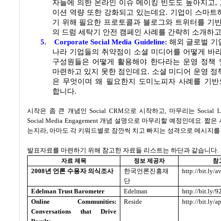
자들에 의한 온라인 이슈 메이킹 빈도도 높아지고
,
이션 역량 또한 강화되고 있는데요
.
기업이 스마트
기 위해 필요한 프로토콜과 블로그와 트위터를 기
의 드럼 세탁기 안전 캠페인 사례를 간략히 소개하
5.
Corporate Social Media Guideline:
해외 글로벌 기
나라 기업들의 취약점이 소셜 미디어를 어떻게 바
구성원들은 어떻게 활용해야 한다라는 운영 정책
마련하고 있지 못한 점인데요
.
소셜 미디어 운영 정
은 무엇이며 왜 필요한지 도미노피자 사례를 기
합니다
.
시작은 좀 큰 개념인
Social CRM
으로 시작하고
,
마무리는
Social L
Social Media Engagement
개념 설명으로 마무리할 예정인데요
.
짧은 
는지라
,
아마도 각 키워드별로 잠깐씩 치고 빠지는 성격으로 메시지를
발표자료를 마련하기 위해 참고한 자료들 리스트는 하단과 같습니다
.
자료 제목
정보 제공자
참
2008
년 언론 수용자 의식조사
한국언론진흥재
http://bit.ly
단
Edelman Trust Barometer
Edelman
http://bit.ly/
Online Communities:
Reside
http://bit.ly/a
Conversations that Drive