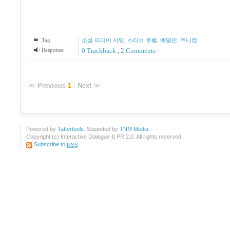
Tag
소셜 미디어 서밋
,
스티브 루벨
,
에델만
,
쥬니캡
Response
0 Trackback
,
2
Comments
≪
Previous
1
:
Next
≫
Powered by
Tattertools
. Suppoted by
TNM Media
.
Copyright (c) Interactive Dialogue & PR 2.0. All rights reserved.
Subscribe to
RSS