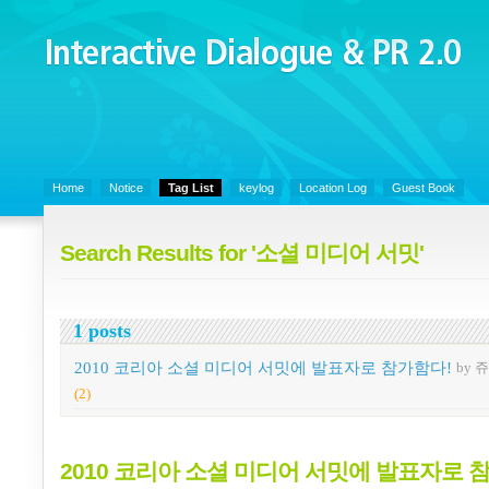
Interactive Dialogue &
PR 2.0
Juny's Blog is open for sharing personal experience and knowledge on k
Organizational Communicaitons, Soft Skills, Social Media
Home
Notice
Tag List
keylog
Location Log
Guest Book
Search Results for '소셜 미디어 서밋'
1 posts
2010 코리아 소셜 미디어 서밋에 발표자로 참가함다!
by 
(2)
2010 코리아 소셜 미디어 서밋에 발표자로 