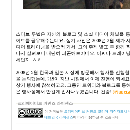
스티브 루벨은
자신의 블로그 및 소셜 미디어 채널을 
이트를 공유해주는데요. 상기 사진은
2008
년
2
월 제가 
디어 트레이닝을 받으러 가서
,
그의 주제 발표 후 함께
다시 살펴보니 대단히 피곤해보이네요. 어찌나 트레이닝
세던지. ㅎㅎ
2008
년
5
월 한국과 일본 시장에 방문해서 행사를 진행할
을 논의했는데
, 2
년이 지난 시점에서 이제 진행이 되네요
상기 행사에 참석하고요
.
그동안 트위터와 블로그를 통해
은 행사장에서 반갑게 인사나누겠습니다
.
건승
!
@junyc
크리에이티브 커먼즈 라이센스
이 저작물은
크리에이티브 커먼즈 코리아 저작자표시-비
대한민국 라이센스
에 따라 이용하실 수 있습니다.