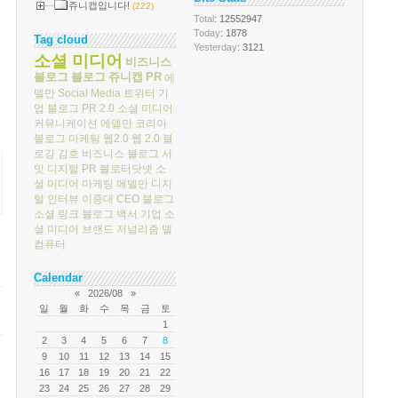
쥬니캡입니다!
(222)
Total
: 12552947
Today
: 1878
Tag cloud
Yesterday
: 3121
소셜 미디어
비즈니스
블로그
블로그
쥬니캡
PR
에
델만
Social Media
트위터
기
업 블로그
PR 2.0
소셜 미디어
커뮤니케이션
에델만 코리아
블로그 마케팅
웹2.0
웹 2.0
블
로깅
김호
비즈니스 블로그 서
밋
디지털 PR
블로터닷넷
소
셜 미디어 마케팅
에델만 디지
털
인터뷰
이중대
CEO 블로그
소셜 링크
블로그 백서
기업 소
셜 미디어
브랜드 저널리즘
델
컴퓨터
Calendar
«
2026/08
»
일
월
화
수
목
금
토
1
2
3
4
5
6
7
8
9
10
11
12
13
14
15
16
17
18
19
20
21
22
23
24
25
26
27
28
29