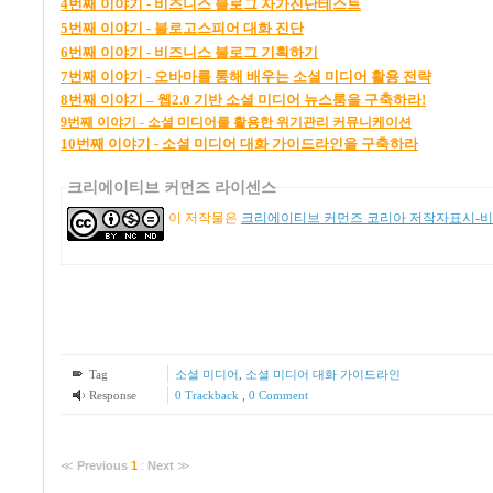
4
번째
이야기 -
비즈니스
블로그
자가진단테스트
5
번째
이야기 -
블로고스피어
대화
진단
6
번째
이야기
-
비즈니스
블로그
기획하기
7
번째
이야기 -
오바마를
통해
배우는
소셜
미디어
활용
전략
8
번
째
이
야기
–
웹2.0
기
반
소
셜
미
디어
뉴
스
룸
을
구
축
하라!
9번째 이야기 - 소셜 미디어를 활용한 위기관리 커뮤니케이션
10번째 이야기 - 소셜 미디어 대화 가이드라인을 구축하라
크리에이티브 커먼즈 라이센스
이 저작물은
크리에이티브 커먼즈 코리아 저작자표시-비영
Tag
소셜 미디어
,
소셜 미디어 대화 가이드라인
Response
0 Trackback
,
0 Comment
≪
Previous
1
:
Next
≫