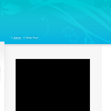
tions, Organizational Communicaitons, Soft Skills, Social Media
Admin
Write Post