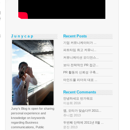
게
다
를
J u n y c a p
Recent Posts
기업 커뮤니케이터가 ...
파트타임 최고 커뮤니...
커뮤니케이션 오디언스...
보다 전략적인 PR 접근...
PR 활동의 신뢰성 구축...
마인드풀 리더의 대표 ...
Recent Comments
안녕하세요 반가워요
이승희 2016
Juny's Blog is open for sharing
옙, 오타가 맞슴다!!! 2011...
personal experience and
쥬니캡 2013
knowledge on keywords
regarding Business
두번째 단락에 2011년 8월 ...
communications, Public
문진 2013