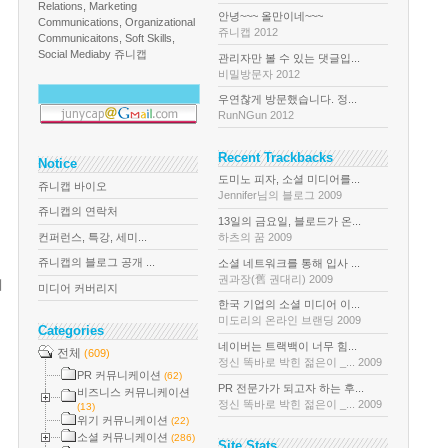
Relations, Marketing
안녕~~~ 올만이네~~~
Communications, Organizational
쥬니캡 2012
Communicaitons, Soft Skills,
Social Media
by 쥬니캡
관리자만 볼 수 있는 댓글입...
비밀방문자 2012
우연찮게 방문했습니다. 정...
RunNGun 2012
Recent Trackbacks
Notice
도미노 피자, 소셜 미디어를...
쥬니캡 바이오
Jennifer님의 블로그 2009
쥬니캡의 연락처
13일의 금요일, 블로드가 온...
컨퍼런스, 특강, 세미...
하츠의 꿈 2009
쥬니캡의 블로그 공개 ...
소셜 네트워크를 통해 입사 ...
권과장(舊 권대리) 2009
제
미디어 커버리지
한국 기업의 소셜 미디어 이...
미도리의 온라인 브랜딩 2009
Categories
네이버는 트랙백이 너무 힘...
전체
(609)
정신 똑바로 박힌 젊은이 _... 2009
PR 커뮤니케이션
(62)
PR 전문가가 되고자 하는 후...
비즈니스 커뮤니케이션
정신 똑바로 박힌 젊은이 _... 2009
(13)
위기 커뮤니케이션
(22)
소셜 커뮤니케이션
(286)
Site Stats