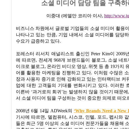
소셜 미디어 담당 팀을 구축하
이중대
(
에델만 코리아 이사
,
http://www.j
비즈니스 차원에서 글로벌 기업들의 소셜 미디어 활용이
나타나고 있는 만큼
,
기업 내에서 소셜 미디어를 담당하
수요가 급증하고 있다
.
포레스터 리서치 애널리스트 출신인
Peter Kim
이
2009
에 따르면
,
전세계
968
개 브랜드들이 블로그
,
소셜 네트
이크로 블로그
,
온라인 비디오 영상
,
위젯 등 총
19
가지 
어를 활용한 마케팅을 진행하고 있다
.
이처럼 수많은
소
장과 사용자 증가로 인해 강화되고 있는 인터랙티브 커
업에 대한 고객들의 기대를 변화시키고 있다
.
이러한 
이른바
‘
과거로의 회귀
’
는 발생하지 않을 것이기 때문에
서 소셜 미디어 팀을 구성하는 것이 중요한 의제로 떠오
2008
년
6
월
14
일
ADWeek
의
‘
Why Brands Need a New K
기사에 따르면
,
델컴퓨터
,
시스코
,
인텔
,
포드
,
펩시와 같
들은 최근
5
명 이상의 소셜 미디어 전문가들을 채용해 