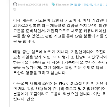
Posted
at 2009/05/21 16:31
Filed
under
쥬니캡입니다!/강의, 기사 및 기
캡
어제 제공한 기고문이
12
번째 기고이니
,
이제 기업앤
의
PR2.0
정복
]
이라는 제목으로 칼럼을 쓴지
1
년이 되
고문을 준비하면서
,
개인적으로도 새로운 커뮤니케이션 
부를 할 수 있었고
,
관련 기고를 통해 많은 분들이 저를
된 듯 합니다
.
매월 중순 실무에 바쁘게 지내다, 기업앤미디어 오진미
요청 메일을 받게 되면, '아 이렇게 또 한달이 지났구나'
하는데요. 나름대로 제 자신이 기특하네요. 하나의 주제
글을 써왔다는게. 그런 점에서 특정 전문 주제로 책을
무한의 영광을 표하고 싶습니다.
아무쪼록 새롭게 조명되는
PR2.0
및 소셜 미디어 커뮤
련 저의 칼럼 내용들이 쥬니캡 블로그 및 기업앤미디어
분들에게 조금이라도 도움이 되셨으면 합니다
.
이번 호
립니다
.
건승
!