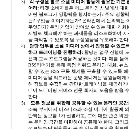
3)
각 구성원 별로 소셜 미디어 활동에 필요한 기본
어라
:
타겟 소비자들은 어느 온라인 채널에서 대
어떤 블로그가 영향력을 행사하는가
?
주요 영향력
는
?
무엇을 이야기하는가
?
온라인에서 논의되는 
무엇인가
?
우리 기업이 참여할 수 있는 대화 기회
서별로 체크해야 하는 과제들을 리스트화하여 시장
을 파악할 수 있도록 팀 구성원들을 유도해야 한다
4)
담당 업무를 소셜 미디어 상에서 진행할 수 있도
하고 트레이닝을 진행하라
:
할당된 업무 진행에 
션과 교육 프로그램을 제공하는 것이다
.
예를 들어
RSS
리더기를 통해 특정 키워드 온라인 대화
,
뉴스
할 수 있는
RSS
구독 체계를 구축할 수 있도록 
미디어 팀을 리드하는 운영 매니저는 팀원들에게
해 정보를 수집하는 간단한 트레이닝을 제공하거
디어 모니터링 서비스 전문 회사의 도움을 받을 
한다
.
5)
모든 정보를 취합해 공유할 수 있는 온라인 공
소속 부서에서 비즈니스와 소셜 미디어 활동에 의
단되는 정보를
1
차 선별하고
,
그에 대한 관련 의견
는 온라인 공간을 마련하여 공유해야 한다
.
그리고
정보는 해당 팀원들만 볼 수 있도록 보안을 확보해