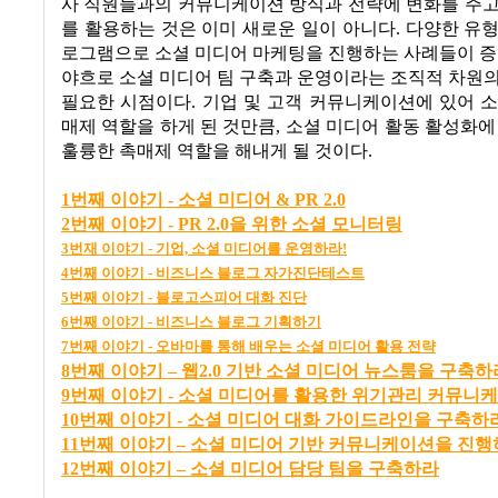
사 직원들과의 커뮤니케이션 방식과 전략에 변화를 주고
를 활용하는 것은 이미 새로운 일이 아니다
.
다양한 유형
로그램으로 소셜 미디어 마케팅을 진행하는 사례들이 
야흐로 소셜 미디어 팀 구축과 운영이라는 조직적 차원
필요한 시점이다
.
기업 및 고객 커뮤니케이션에 있어 
매제 역할을 하게 된 것만큼
,
소셜 미디어 활동 활성화에
훌륭한 촉매제 역할을 해내게 될 것이다
.
1
번째
이야기 -
소셜
미디어 & PR 2.0
2
번째
이야기 - PR 2.0
을
위한
소셜
모니터링
3
번재
이야기 -
기업,
소셜
미디어를
운영하라!
4
번째
이야기 -
비즈니스
블로그
자가진단테스트
5
번째
이야기 -
블로고스피어
대화
진단
6
번째
이야기
-
비즈니스
블로그
기획하기
7
번째
이야기 -
오바마를
통해
배우는
소셜
미디어
활용
전략
8
번
째
이
야기
–
웹2.0
기
반
소
셜
미
디어
뉴
스
룸
을
구
축
하
9번째 이야기 - 소셜 미디어를 활용한 위기관리 커뮤니
10번째 이야기 - 소셜 미디어 대화 가이드라인을 구축하
11
번
째
이
야기
–
소
셜
미
디어
기
반
커
뮤
니
케
이
션
을
진
행
12
번
째
이
야기
–
소
셜
미
디어
담
당
팀
을
구
축
하라