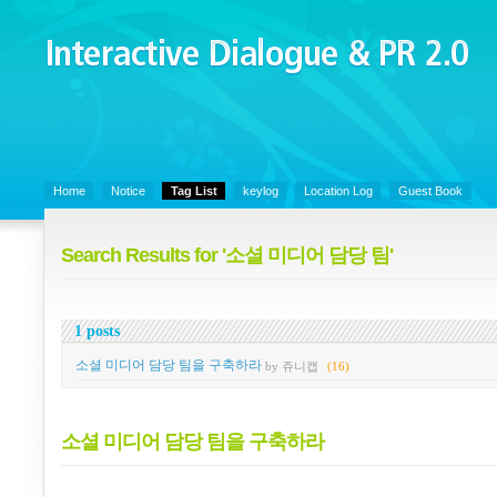
Interactive Dialogue &
PR 2.0
Juny's Blog is open for sharing personal experience and knowledge on k
Organizational Communicaitons, Soft Skills, Social Media
Home
Notice
Tag List
keylog
Location Log
Guest Book
Search Results for '소셜 미디어 담당 팀'
1 posts
소셜 미디어 담당 팀을 구축하라
by 쥬니캡
(16)
소셜 미디어 담당 팀을 구축하라