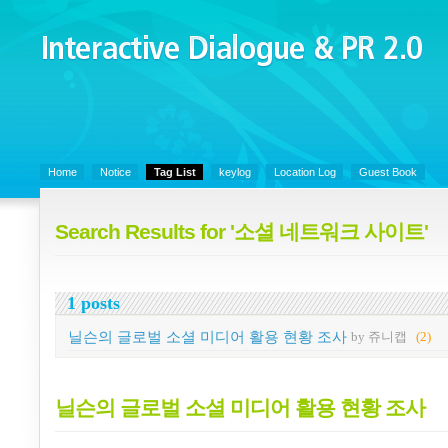
Interactive Dialogue &
PR 2.0
Juny's Blog is open for sharing personal experience and knowledge on k
Organizational Communicaitons, Soft Skills, Social Media
Home
Notice
Tag List
keylog
Location Log
Guest Book
Search Results for '소셜 네트워크 사이트'
1 posts
닐슨의 글로벌 소셜 미디어 활용 현황 조사
by 쥬니캡
(2)
닐슨의 글로벌 소셜 미디어 활용 현황 조사