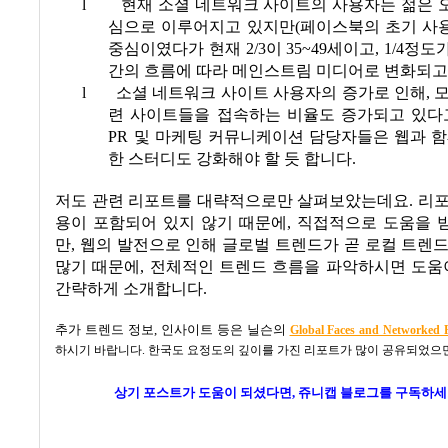
l
현재 소셜 네트워크 사이트의 사용자는 젊은 
심으로 이루어지고 있지만
(
페이스북의 초기 사
중심이였다가 현재
2/3
이
35~49
세이고
, 1/4
정도
간의 흐름에 따라 메인스트림 미디어로 변화되고
l
소셜 네트워크 사이트 사용자의 증가로 인해
,
모
련 사이트들을 접속하는 비율도 증가되고 있다
PR
및 마케팅 커뮤니케이션 담당자들은 웹과 함
한 스터디도 강화해야 할 듯 합니다
.
저도 관련 리포트를 대략적으로만 살펴보았는데요. 리포
용이 포함되어 있지 않기 때문에
,
직접적으로 도움을 
만
,
웹의 발전으로 인해 글로벌 트렌드가 곧 로컬 트렌
많기 때문에
,
전체적인 트렌드 흐름을 파악하시면 도움이
간략하게 소개합니다
.
추가 트렌드 정보
,
인사이트 등은 닐슨의
Global Faces and Networked P
하시기 바랍니다
.
한국도 요정도의 깊이를 가진 리포트가 많이 공유되었으
상기 포스트가 도움이 되셨다면, 쥬니캡 블로그를
구독하세