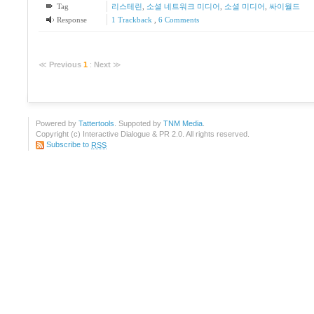
Tag
리스테린
,
소셜 네트워크 미디어
,
소셜 미디어
,
싸이월드
Response
1
Trackback
,
6
Comments
≪
Previous
1
:
Next
≫
Powered by
Tattertools
. Suppoted by
TNM Media
.
Copyright (c) Interactive Dialogue & PR 2.0. All rights reserved.
Subscribe to
RSS