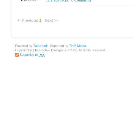
2
Trackbacks
,
6
Comments
≪
Previous
1
:
Next
≫
Powered by
Tattertools
. Suppoted by
TNM Media
.
Copyright (c) Interactive Dialogue & PR 2.0. All rights reserved.
Subscribe to
RSS