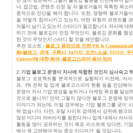
한 많이 방문해서 그들의 블로깅 활동을 진단해봐야 합니
너, 접근법, 콘텐츠 선정 및 각 블로거들의 독특한 목소
중적으로 진단을 해야 합니다. 또한, 영향력 블로거들
을 어떻게 참여시키고 있는지, 어떤 유형의 코멘트를 
자들이 남기고 있는지 스터디가 필요합니다. 자사에 대
하기 전에 블로깅이 진정 무엇인지, 블로깅 문화를 형
한 것이 무엇인지 스터디 할 것을 제안합니다.
추천 포스트 :
블로그 등장으로 인한 PR & Communicat
화(블로그 관계 구축시 10가지 조언)
,
소셜 미디어 우주(S
Univers)에 대한 해석
,
블로고스피어 용어 정리
2. 기업 블로그 운영이 자사에 적합한 것인지 심사숙고 하
블로그 프로젝트를 본격적으로 실행하기 이전에, 자사
표, PR 전략 및 업계 블로고스피어 현황 등을 진단해야
운영이 자사 기업 명성을 높히거나 마케팅 목표를 달성
것으로 봅니까? 만약 그렇지 않다면 블로그 운영에 있
이야기가 되는데, 이럴 경우에는 기업 블로그를 굳이 
혀 없습니다. 다만, 포탈 사이트 검색에서 상위에 랭크되
많은 미디어 커버리지를 원한다거나 업계 내에서 자사의
활동을 많이 공유하는 것이 목표 리스트에 있다면, 기
에서 꼭 고려해야 하는 중요 미디어가 될 것입니다.