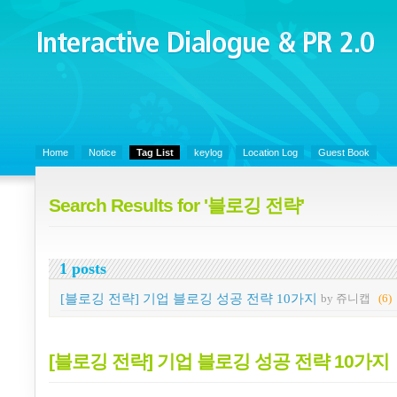
Interactive Dialogue &
PR 2.0
Juny's Blog is open for sharing personal experience and knowledge on k
Organizational Communicaitons, Soft Skills, Social Media
Home
Notice
Tag List
keylog
Location Log
Guest Book
Search Results for '블로깅 전략'
1 posts
[블로깅 전략] 기업 블로깅 성공 전략 10가지
by 쥬니캡
(6)
[블로깅 전략] 기업 블로깅 성공 전략 10가지