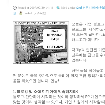
Posted
at 2007/07/30 14:48
Filed
under
소셜 커뮤니케이션/
션
Posted
by
쥬니캡
오늘은 기업 블로그
블로그를 시작하고
게 도움이 될만한 Ti
해보고자 합니다.
각 Tip과 연관된 기
경우에는 참고를 위
았습니다.
하단 글을 적어놓고 
떤 분야로 글을 추가적으로 올려야 할지 조금 정리가 되는
움들 되셨으면 합니다. 건승!
1. 블로깅 및 소셜 미디어에 익숙해져라!
블로그-간단하게 시작하는 것이라 생각하세요? 개인으로
맞는 것이라 생각할 수 있으나, 기업 차원에서 시작할 