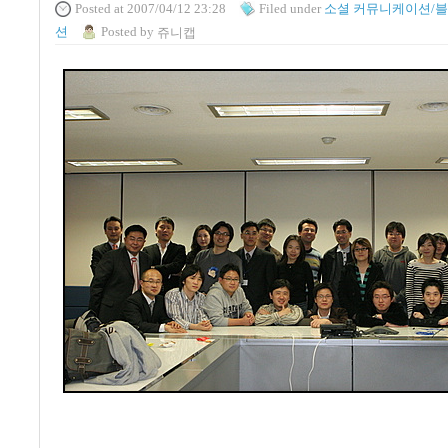
Posted
at 2007/04/12 23:28
Filed
under
소셜 커뮤니케이션/
션
Posted
by
쥬니캡