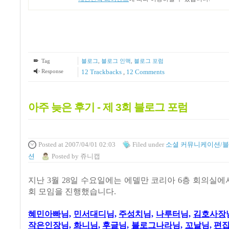
Tag
블로그
,
블로그 인맥
,
블로그 포럼
Response
12
Trackbacks
,
12
Comments
아주 늦은 후기 - 제 3회 블로그 포럼
Posted
at 2007/04/01 02:03
Filed
under
소셜 커뮤니케이션/
션
Posted
by
쥬니캡
지난 3월 28일 수요일에는 에델만 코리아 6층 회의실에
회 모임을 진행했습니다.
혜민아빠
님,
민서대디
님,
주성치
님,
나루터
님,
김호사장
작은인장
님,
화니님
,
후글
님,
블로그나라
님,
꼬날
님,
편