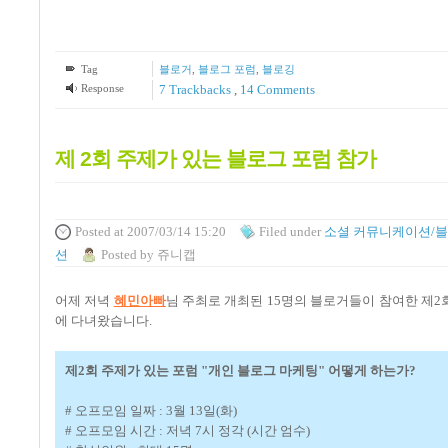
Tag
블로거
,
블로그 포럼
,
블로깅
Response
7
Trackbacks
,
14
Comments
제 2회 주제가 있는 블로그 포럼 참가
Posted
at 2007/03/14 15:20
Filed
under
소셜 커뮤니케이션/
션
Posted
by
쥬니캡
어제 저녁
혜민아빠
님 주최로 개최된 15명의 블로거들이 참여한 제2
에 다녀왔습니다.
제2회 주제가 있는 포럼 "개인 블로그 마케팅" 어떻게 하는가?
# 오프모임 일짜 : 3월 13일(화)
# 오프모임 시간 : 저녁 7시 정각 (시간 엄수)