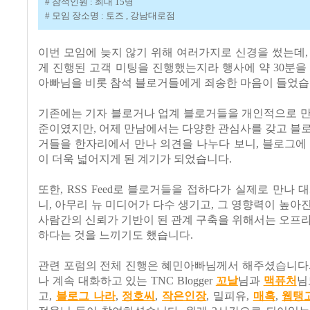
# 참석인원 : 최대 15명
# 모임 장소명 : 토즈 , 강남대로점
이번 모임에 늦지 않기 위해 여러가지로 신경을 썼는데,
게 진행된 고객 미팅을 진행했는지라 행사에 약 30분을
아빠님을 비롯 참석 블로거들에게 죄송한 마음이 들었습
기존에는 기자 블로거나 업계 블로거들을 개인적으로 만
준이였지만, 어제 만남에서는 다양한 관심사를 갖고 블
거들을 한자리에서 만나 의견을 나누다 보니, 블로그에
이 더욱 넓어지게 된 계기가 되었습니다.
또한, RSS Feed로 블로거들을 접하다가 실제로 만나 
니, 아무리 뉴 미디어가 다수 생기고, 그 영향력이 높아
사람간의 신뢰가 기반이 된 관계 구축을 위해서는 오프
하다는 것을 느끼기도 했습니다.
관련 포럼의 전체 진행은 혜민아빠님께서 해주셨습니다.
나 계속 대화하고 있는 TNC Blogger
꼬날
님과
맥퓨처
님
고,
블로그 나라
,
정호씨
,
작은인장
, 밀피유,
매혹
,
웹탱