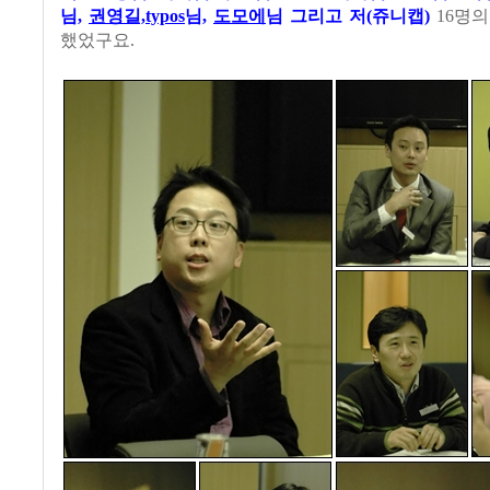
님,
권영길,typos
님,
도모에
님 그리고 저(쥬니캡)
16명의
했었구요.