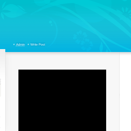
tions, Organizational Communicaitons, Soft Skills, Social Media
Admin
Write Post