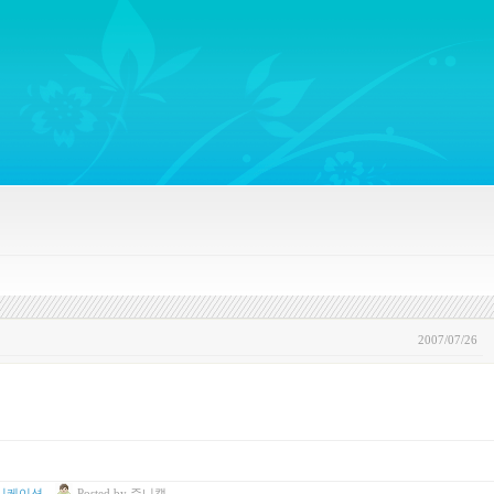
ywords regarding Business communications, Public Relations, Marketing Communica
2007/07/26
니케이션
Posted
by
쥬니캡