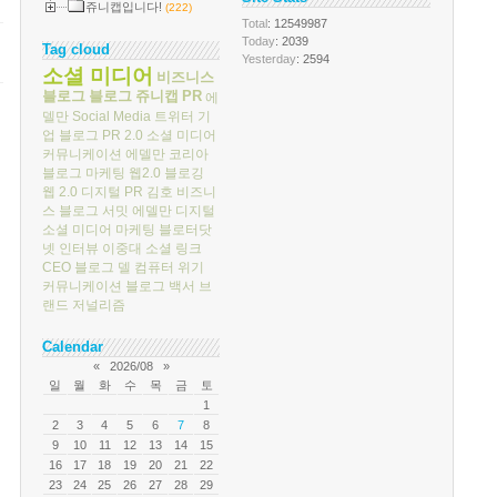
쥬니캡입니다!
(222)
Total
: 12549987
Today
: 2039
Tag cloud
Yesterday
: 2594
소셜 미디어
비즈니스
블로그
블로그
쥬니캡
PR
에
델만
Social Media
트위터
기
업 블로그
PR 2.0
소셜 미디어
커뮤니케이션
에델만 코리아
블로그 마케팅
웹2.0
블로깅
웹 2.0
디지털 PR
김호
비즈니
스 블로그 서밋
에델만 디지털
소셜 미디어 마케팅
블로터닷
넷
인터뷰
이중대
소셜 링크
CEO 블로그
델 컴퓨터
위기
커뮤니케이션
블로그 백서
브
랜드 저널리즘
Calendar
«
2026/08
»
일
월
화
수
목
금
토
1
2
3
4
5
6
7
8
9
10
11
12
13
14
15
16
17
18
19
20
21
22
23
24
25
26
27
28
29