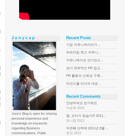
을
의
J u n y c a p
Recent Posts
기업 커뮤니케이터가 ...
능
파트타임 최고 커뮤니...
커뮤니케이션 오디언스...
니
보다 전략적인 PR 접근...
이
PR 활동의 신뢰성 구축...
마인드풀 리더의 대표 ...
라
Recent Comments
풀
안녕하세요 반가워요
있
이승희 2016
Juny's Blog is open for sharing
옙, 오타가 맞슴다!!! 2011...
personal experience and
쥬니캡 2013
사
knowledge on keywords
regarding Business
두번째 단락에 2011년 8월 ...
communications, Public
문진 2013