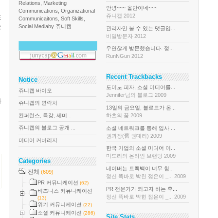
Relations, Marketing
안녕~~~ 올만이네~~~
Communications, Organizational
쥬니캡 2012
포
Communicaitons, Soft Skills,
으
Social Media
by 쥬니캡
관리자만 볼 수 있는 댓글입...
비밀방문자 2012
우연찮게 방문했습니다. 정...
RunNGun 2012
Recent Trackbacks
Notice
도미노 피자, 소셜 미디어를...
쥬니캡 바이오
Jennifer님의 블로그 2009
라
쥬니캡의 연락처
13일의 금요일, 블로드가 온...
컨퍼런스, 특강, 세미...
하츠의 꿈 2009
쥬니캡의 블로그 공개 ...
소셜 네트워크를 통해 입사 ...
권과장(舊 권대리) 2009
미디어 커버리지
한국 기업의 소셜 미디어 이...
미도리의 온라인 브랜딩 2009
Categories
네이버는 트랙백이 너무 힘...
전체
(609)
정신 똑바로 박힌 젊은이 _... 2009
PR 커뮤니케이션
(62)
PR 전문가가 되고자 하는 후...
비즈니스 커뮤니케이션
정신 똑바로 박힌 젊은이 _... 2009
(13)
위기 커뮤니케이션
(22)
소셜 커뮤니케이션
(286)
Site Stats