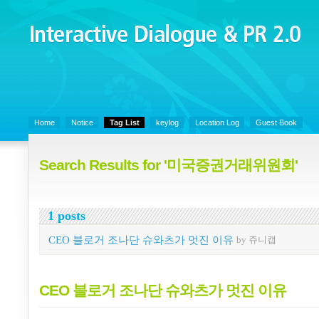
Interactive Dialogue &
PR 2.0
Juny's Blog is open for sharing personal experience and knowledge on k
Organizational Communicaitons, Soft Skills, Social Media
Home
Notice
Tag List
keylog
Location Log
Guest Book
Search Results for '미국증권거래위원회'
1 posts
CEO 블로거 조나단 슈와츠가 멋진 이유
by 쥬니캡
CEO 블로거 조나단 슈와츠가 멋진 이유