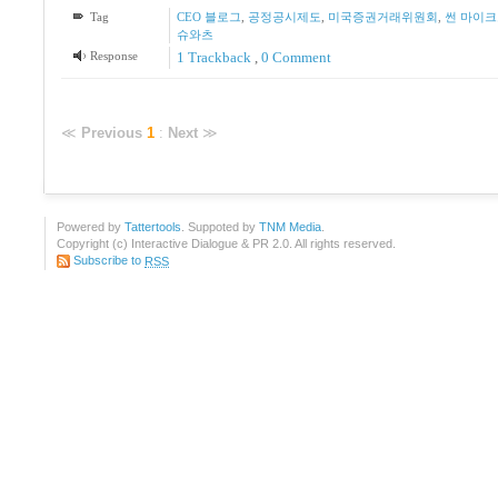
Tag
CEO 블로그
,
공정공시제도
,
미국증권거래위원회
,
썬 마이
슈와츠
Response
1
Trackback
,
0 Comment
≪
Previous
1
:
Next
≫
Powered by
Tattertools
. Suppoted by
TNM Media
.
Copyright (c) Interactive Dialogue & PR 2.0. All rights reserved.
Subscribe to
RSS