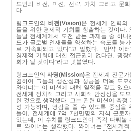
드인의 비전
,
미션
,
전략
,
가치 그리고 문
다
.
링크드인의
비전
(Vision)
은 전세계 인력의
들을 위한 경제적 기회를 창출하는 것이다
.
늘날 전세계에서 도전 받는 과제들 중 하나
도가 글로벌 인재들을 양성하는 속도를 능
로 가속화되고 있다
”
고 말했다
. “
만약 이러
경제적 기회에 대한 접근권이 없다면
,
굉장
회가 될 것이다
”
라고 덧붙였다
.
링크드인의
사명
(Mission)
은 전세계 전문가
결하여 그들의 생산성과 성공을 더욱 도모
와이너는 이 미션에 대해 열정을 갖고 있으
전세계 정치적 그리고 사회적 안정성을 도
한 것으로 생각했다
.
그는 관련 미션이 측정
성 가능하며
,
영감을 줄 수 있도록 중점을
들어
,
전세계에
7
억
7
천만명의 지식 근로자
있는데
,
이 수치를 링크드인이 즉각 다뤄볼 
로 와이너는 생각했다
.
와이너는
“
전세계