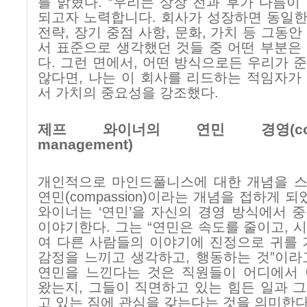
를 밝혔다
. “
우리는 상장 전과 후가 다름이
되고자 노력합니다
.
회사가 성장하면 동일한
전략
,
장기 중점 사항
,
문화
,
가치 등 그동안
서 표준으로 생각했던 것들 중 어떤 부분은
다
.
그런 면에서
,
어떤 방식으로든 우리가 
않다면
,
나는 이 회사를 리드하는 적임자가
서 가치의 중요성을 강조했다
.
제프 와이너의 연민 경영(comp
management)
개인적으로 마인드풀니스에 대한 개념을 
연민
(compassion)
이라는 개념을 접하게 되
와이너는
‘
연민
’
을 자신의 경영 방식에서 
이야기한다
.
그는
“
연민은 속도를 줄이고
,
시
여 다른 사람들의 이야기에 진정으로 귀를
감정을 느끼고 생각하고
,
행동하는 것
”
이라
연민을 느낀다는 것은 직원들이 어디에서 
왔는지
,
그들이 직면하고 있는 힘든 일과 
고 있는 짐에 관심을 갖는다는 것을 의미한