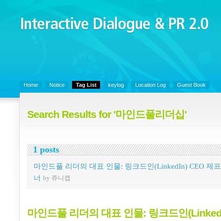
Interactive Dialogue &
PR 2.0
Juny's Blog is open for sharing personal experience and knowledge on k
Organizational Communicaitons, Soft Skills, Social Media
Home
Notice
Tag List
keylog
Location Log
Guest Book
Search Results for '마인드풀리더십'
1 posts
마인드풀 리더의 대표 인물: 링크드인(LinkedIn) CEO 제
너
by 쥬니캡
마인드풀 리더의 대표 인물: 링크드인(LinkedI