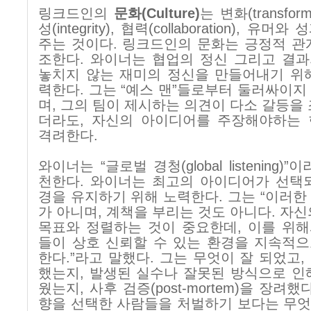
링크드인의
문화
(Culture)
는 변화
(transfor
성
(integrity),
협력
(collaboration),
유머와 성
주는 것이다
.
링크드인의 문화는 긍정적 관
조한다
.
와이너는 협업의 정신 그리고 결
놓치지 않는 재미의 정신을 만들어내기 위
력한다
.
그는
“
예스 맨
”
들로부터 둘러싸이지
며
,
그의 팀이 제시하는 의견이 다소 갈등을 
더라도
,
자신의 아이디어를 주장해야하는 
격려한다
.
와이너는
“
글로벌 경청
(global listening)
”
이
천한다
.
와이너는 최고의 아이디어가 선택
경을 유지하기 위해 노력한다
.
그는
“
이러한
가 아니며
,
계책을 부리는 것도 아니다
.
자신
목표와 정렬하는 것이 중요한데
,
이를 위해
들이 상호 신뢰할 수 있는 환경을 지속적
한다
.”
라고 말했다
.
그는 무엇이 잘 되었고
,
했는지
,
발생된 실수나 잘못된 방식으로 인
웠는지
,
사후 검증
(post-mortem)
을 장려했
향을 선택한 사람들을 처벌하기 보다는 무