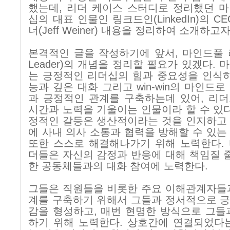
했는데
,
리더 케이스 스터디로 정리했던 
십의 대표 인물인 링크드인
(LinkedIn)
의
C
너
(Jeff Weiner)
내용을 정리하여 소개하고자
본격적인 글을 작성하기에 앞서
,
마인드풀 
Leader)
의 개념을 정리할 필요가 있겠다
.
마
는 긍정적인 리더십의 힘과 중요성을 인식
능과 깊은 대화 그리고
win-win
의 마인드로
과 긍정적인 관계를 구축하는데 있어
,
리더
시간과 노력을 기울이는 인물이라 할 수 있
정적인 갈등은 생산적이라는 것을 인지하고
에 사내 의사 소통과 협력을 방해할 수 있는
또한 스스로 해결해나가기 위해 노력한다
.
더들은 자신의 감정과 반응에 대해 책임질 
한 공동체들과의 대화 참여에 노력한다
.
그들은 직원들을 비롯한 주요 이해관계자들
계를 구축하기 위해서 그들과 정서적으로 
감을 형성하고
,
매번 현명한 방식으로 그들
하기 위해 노력한다
.
상호간에 연결되었다는