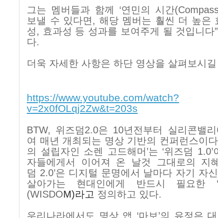
그는 멤버들과 함께 ‘연민의 시간
(Compass
보낼 수 있다면
,
해당 멤버는 훨씬 더 높은
성
,
효과성 등 성과를 보여주게 될 것입니다
다
.
더욱 자세한 사항은 하단 영상을 살펴보시길
https://www.youtube.com/watch?
v=2x0fOLqj2Zw&t=203s
BTW,
위즈덤
2.0
은
10
년전부터 실리콘밸리
여 매년 개최되는 명상 기반의 컨퍼런스이다
의 설립자인 소렌 고드해머
’
는 ‘위즈덤
1.0
자들에게서 이어져 온 날것 그대로의 지
덤
2.0
’은 디지털 문명에서 날마다 자기 자
살아가는 현대인에게 반드시 필요한 ‘
(WISDO
M
)
라고
정의하고 있다
.
우리나라에서도 명상 앱
‘
마보
’
의 유정은 