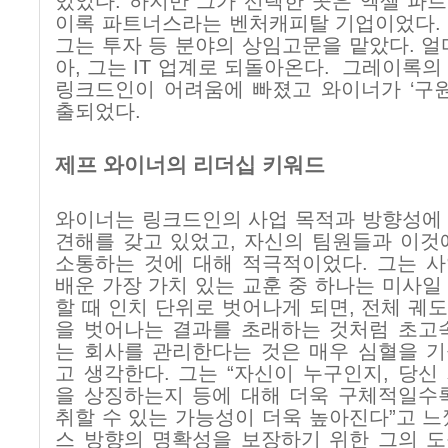
있었다
.
하지만 그가 선택한 곳은 엑셀 파
이록 파트너스라는 벤처캐피탈 기업이었다
그는 투자 등 분야의 상임고문을 맡았다
.
얼
아
,
그는
IT
업계로 되돌아온다
.
그레이록의
링크드인이 어려움에 빠졌고 와이너가 ‘구원
출되었다
.
제프 와이너의 리더십 키워드
와이너는 링크드인의 사업 목적과 방향성에
견해를 갖고 있었고
,
자신의 팀원들과 이것
소통하는 것에 대해 적극적이었다
.
그는 
배운 가장 가치 있는 교훈 중 하나는 미사일
할 때 인치 단위로 벗어나게 되면
,
전체 궤
을 벗어나는 결과를 초래하는 것처럼 초고
는 회사를 관리한다는 것은 매우 심혈을 
고 생각한다
.
그는
“
자신이 누구인지
,
당신
을 상징하는지 등에 대해 더욱 구체적일수
취할 수 있는 가능성이 더욱 높아진다
”
고 느
스 방향의 명확성을 보장하기 위한 그의 