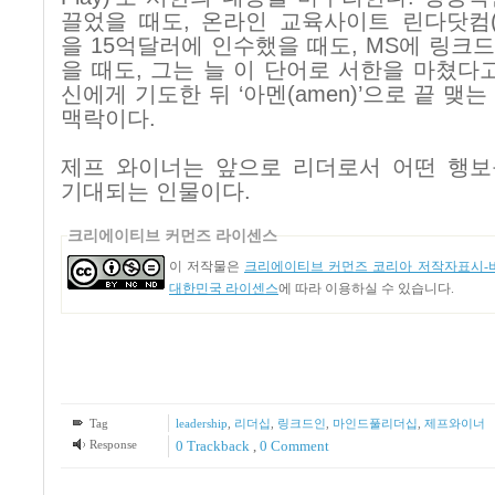
끌었을 때도
,
온라인 교육사이트 린다닷컴
을
15
억달러에 인수했을 때도
, MS
에 링크
을 때도
,
그는 늘 이 단어로 서한을 마쳤다
신에게 기도한 뒤 ‘아멘
(amen)
’으로 끝 맺는
맥락이다
.
제프 와이너는 앞으로 리더로서 어떤 행보
기대되는 인물이다
.
크리에이티브 커먼즈 라이센스
이 저작물은
크리에이티브 커먼즈 코리아 저작자표시-비
대한민국 라이센스
에 따라 이용하실 수 있습니다.
Tag
leadership
,
리더십
,
링크드인
,
마인드풀리더십
,
제프와이너
Response
0 Trackback
,
0 Comment