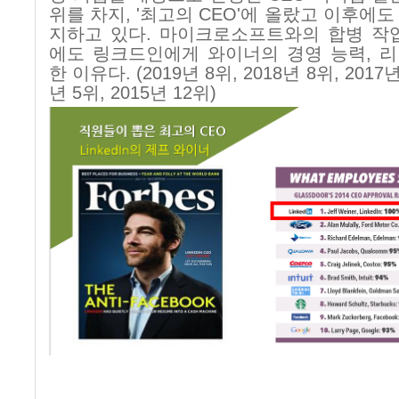
위를 차지
, '
최고의
CEO'
에 올랐고 이후에도
지하고 있다
.
마이크로소프트와의 합병 작업
에도 링크드인에게 와이너의 경영 능력
,
리
한 이유다
. (2019
년
8
위
, 2018
년
8
위
, 2017
년
5
위
, 2015
년
12
위
)