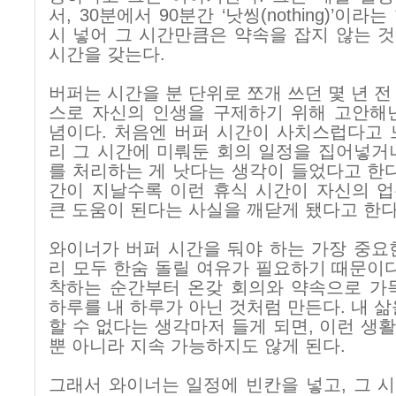
서
, 30
분에서
90
분간 ‘낫씽
(nothing)
’이라는
시 넣어 그 시간만큼은 약속을 잡지 않는 
시간을 갖는다
.
버퍼는 시간을 분 단위로 쪼개 쓰던 몇 년 전
스로 자신의 인생을 구제하기 위해 고안해
념이다
.
처음엔 버퍼 시간이 사치스럽다고 
리 그 시간에 미뤄둔 회의 일정을 집어넣거
를 처리하는 게 낫다는 생각이 들었다고 한
간이 지날수록 이런 휴식 시간이 자신의 
큰 도움이 된다는 사실을 깨닫게 됐다고 한
와이너가 버퍼 시간을 둬야 하는 가장 중요
리 모두 한숨 돌릴 여유가 필요하기 때문이
착하는 순간부터 온갖 회의와 약속으로 가
하루를 내 하루가 아닌 것처럼 만든다
.
내 삶
할 수 없다는 생각마저 들게 되면
,
이런 생
뿐 아니라 지속 가능하지도 않게 된다
.
그래서 와이너는 일정에 빈칸을 넣고
,
그 