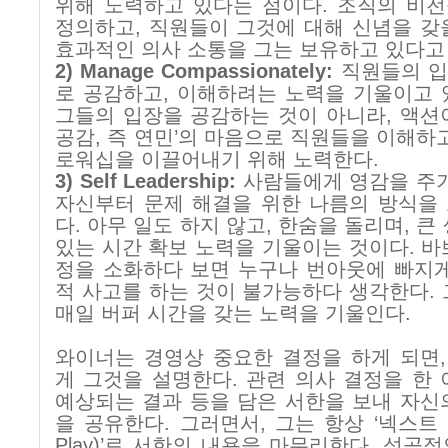
위해 노력하고 있다는 점이다
.
조직의 비전
정의하고
,
직원들이 그것에 대해 신념을 갖
효과적인 의사 소통을 그는 보유하고 있다고
2) Manage Compassionately:
직원들의 입
로 공감하고
,
이해하려는 노력을 기울이고 
그들의 입장을 공감하는 것이 아니라
,
액션
공감
,
즉 연민
’
의 마음으로 직원들을 이해하
로워십을 이끌어내기 위해 노력한다
.
3) Self Leadership:
사람들에게 영감을 주
자신부터 문제 해결을 위한 나름의 방식을
다
.
아무 일도 하지 않고
,
한숨을 돌리며
,
큰 
있는 시간 확보 노력을 기울이는 것이다
.
바
정을 소화하다
보면 누구나 번아웃에 빠지
적 사고를 하는 것이 불가능하다 생각한다
.
매일 버퍼 시간을 갖는 노력을 기울인다
.
와이너는 경영상 중요한 결정을 하게 되면
게 그것을 설명한다
.
관련 의사 결정을 한
예상되는 결과 등을 담은 서한을 보내 자신
을 공유한다
.
그러면서
,
그는 항상 ‘넥스트
Play)
’로 서한의 내용을 마무리한다
.
성공적