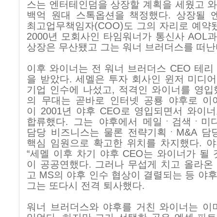
스는 엔터테인덤을 상장할 계획을 세웠고 
백억 원대 스톡옵션을 책정했다
.
상장될 
최고업무책임자
(COO)
도 그의 자리로 예약
2000
년 모회사인 타임워너가 통신사
AOL
과
상장은 무산됐고 그는 워너 브러더스를 떠난
이후 와이너는 전 워너 브러더스
CEO
테리
을 받았다
.
세멜은 투자 회사인 윈저 미디
기업 인수에 나섰고
,
적격인 와이너를 영입
의 무대는 곧바로 인터넷 공룡 야후로 이
이
2001
년 야후
CEO
로 영입되면서 와이너
합류했다
.
그는 야후에서 메일ㆍ검색ㆍ미
담당 비즈니스는 물론 전략기획ㆍ
M&A
담
핵심 임원으로 확고한 위치를 차지했다
.
야
“세멜 이후 차기 야후
CEO
는 와이너가 될 
이 공공연했다
.
그러나 무섭게 치고 올라온
고
MS
의 야후 인수 협상이 결렬되는 등 야
그는 또다시 전격 퇴사했다
.
워너 브러더스와 야후를 거친 와이너는 이