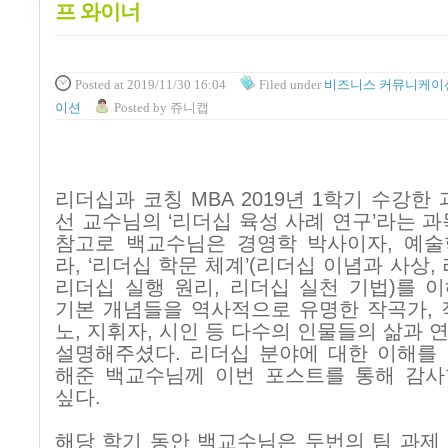
프 와이너
Posted
at 2019/11/30 16:04
Filed
under
비즈니스 커뮤니케이
이션
Posted
by
쥬니캡
리더십과 코칭
MBA 2019
년
1
학기 수강한 
선 교수님의
‘
리더십 육성 사례 연구
’
라는 과
참고로 백교수님은 경영학 박사이자
,
예술
라
, ‘
리더십 학문 체계
’(
리더십 이념과 사상
,
리더십 실행 원리
,
리더십 실천 기법
)
를 
기본 개념들을 역사적으로 유명한 작곡가
,
노
,
지휘자
,
시인 등 다수의 인물들의 삶과 
설명해주셨다
.
리더십 분야에 대한 이해를
해준 백교수님께 이번 포스트를 통해 감사
싶다
.
해당 학기 동안 백교수님은 두번의 팀 과제