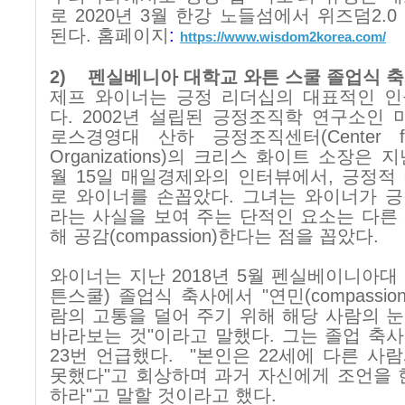
로
2020
년
3
월 한강 노들섬에서 위즈덤
2.0
된다
.
홈페이지
:
https://www.wisdom2korea.com/
2)
펜실베니아 대학교 와튼 스쿨 졸업식 
제프 와이너는 긍정 리더십의 대표적인 인
다
. 2002
년 설립된 긍정조직학 연구소인 
로스경영대 산하 긍정조직센터
(Center f
Organizations)
의 크리스 화이트 소장은 
월
15
일 매일경제와의 인터뷰에서
,
긍정적
로 와이너를 손꼽았다
.
그녀는 와이너가 긍
라는 사실을 보여 주는 단적인 요소는 다른
해 공감
(compassion)
한다는 점을 꼽았다
.
와이너는 지난
2018
년
5
월 펜실베이니아대
튼스쿨
)
졸업식 축사에서
"
연민
(compassion
람의 고통을 덜어 주기 위해 해당 사람의 
바라보는 것
"
이라고 말했다
.
그는 졸업 축
23
번 언급했다
.
"
본인은
22
세에 다른 사
못했다
"
고 회상하며 과거 자신에게 조언을
하라
"
고 말할 것이라고 했다
.