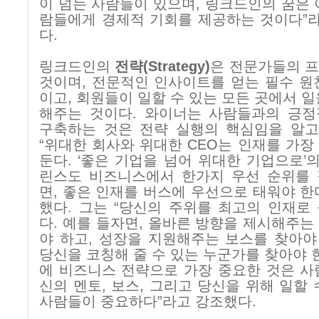
이 넘는 사람들이 있으며
,
링크드인의 꿈은 
람들에게 경제적 기회를 제공하는 것이다
”
라
다
.
링크드인의
전략
(Strategy)
은 전문가들의 
것이며
,
전문적인 인사이트를 얻는 필수 원
이고
,
회원들이 일할 수 있는 모든 곳에서 일
해주는 것이다
.
와이너는 사람들과의 긍정
구축하는 것은 전략 실행의 핵심임을 알고
“
위대한 회사와 위대한
CEO
는 인재를 가장
둔다
. ‘
좋은 기업을 넘어 위대한 기업으로
’
의
린스도 비즈니스에서 한가지 우선 순위를 
면
,
좋은 인재를 버스에 우선으로 태워야 한
했다
.
그는
“
당신의 주위를 최고의 인재로
다
.
예를 들자면
,
올바른 방향을 제시해주는
야 하고
,
성장을 지원해주는 보스를 찾아야
당신을 코칭해 줄 수 있는 누군가를 찾아야 
에 비즈니스 전략으로 가장 중요한 것은 
신의 멘토
,
보스
,
그리고 당신을 위해 일할 
사람들이 중요하다
”
라고 강조했다
.