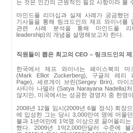
는 것은 인간의 근원적인 필요 사항이라 볼 
마인드풀 리더십과 실제 사례가 궁금했던 
기사들을 통해 링크드인의 제프 와이너를 
관련 사례 분석을 통해 마인드풀 리
leadership)
의 개념을 설명해보고자 한다
.
직원들이 뽑은 최고의 CEO – 링크드인의 
한국에서 제프 와이너는 페이스북의 마
(Mark Elliot Zuckerberg),
구글의 레리 
Page),
세르게이 브린
(Sergey Brin),
마이
사티아 나델라
(Satya Narayana Nadella)
처
않지만
,
미국에서는 성공한 경영자 중 한명
2008
년
12
월 임시
(2009
년
6
월 정식
)
회장으
에 입성한 그는 당시
3,000
만여 명에 머물
불과
1
년여만에
1
억명 이상으로 끌어올리는
했다
. 2009
년
1
억
2,000
만달러 수준에 불