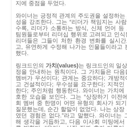
지에 중점을 두었다
.
와이너는 긍정적 관계의 주도권을 설정하는
성을 강조한다
.
그는
“
리더가 책임지는 사람
수록
,
리더가 소통하는 방식
,
신체 언어 등
팀원들로부터 리더십 행위로 고려되고 인식
리더들은 그들이 처한 환경 변화를 실시간
고
,
유연하게 수정해 나가는 인물들이라고 
했다
.
링크드인의
가치
(values)
는 링크드인의 일
정을 안내하는 원칙이다
.
그 가치들은 다음
멤버가 우선이다
;
관계는 중요하다
;
개방적
고 건설적이다
;
우수성을 요구한다
;
지적인
한다
;
주인처럼 행동한다
.
와이너는 가치에
호한 모습을 보인다
.
그는
“
상장하기 이전
회 멤버 중 한명이 어떤 유형의 회사가 되
질문했는데
,
순간 할말이 없었다
.
나는 상장
였던 경험은 없다
.”
라고 말했다
.
와이너는 
해 생각을 거듭하고
,
다음 이사회 미팅에서