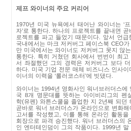
제프 와이너의 주요 커리어
1970
년 미국 뉴욕에서 태어난 와이너는 ‘
자’로 통한다
.
하나의 프로젝트를 끝내면 곧
로젝트를 파고 들었기 때문이다
.
앞서 언급
국내에서는 마크 저커버그 페이스북
CEO
가
만 미국에서는 와이너도 저커버그 못지 않
통한다
.
특히 거쳤던 회사에서 번번이 최고
서 좌절했던 그의 경력은 저커버그 보다 
하다
.
미국 기업 전문 매체 비즈니스 인사이
이너의 이력을 ‘롤러코스터’에 빗댔다
.
와이너는
1994
년 영화사인 워너브러더스에
국
8
개 명문대를 뜻하는 아이비리그의 펜
학
(
유펜
)
와튼스쿨을 졸업한 지
2
년째 되던
곧바로 워너 브러더스가 온라인으로 변화해
고서를 작성했고
,
이를 통해 온라인 활동을
회장으로 파격 승진했다
.
워너 브러더스의 
인 엔터테인덤이 그의 작품이다
. 1999
년 말