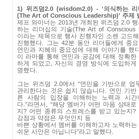
1)
위즈덤
2.0 (wisdom2.0) -
‘
의식하는 리
(The Art of Conscious Leadership)’
주제 
제프 와이너는
2013
년 개최된 위즈덤
2.0
행
하는 리더십의 기술
(The Art of Conscious 
이라는 제목으로 행사 진행자인 소렌 고드
진행했다
.
그는
42
분 동안 리더들에게 중
연민과 지혜의 중요성에 대해 이야기를 했
이 라마를 통해 연민과 공감에 대해 정확한
하게 되었고
,
자신의 경영 방식에 도입하게
명했다.
그는 위즈덤
2.0
에서
“
연민을 기반으로 업
관리한다는 것은 쉽지 않습니다
.
연민 기반
른 사람의 입장을 이해하는 노력과 시간
다
.
”라면서
,
“해당 멤버가 어떤 마음 상태로
지
?
어떤 종류의 스트레스를 받고 있는지
?
강점과 약점은 무엇인지 등
바쁜 상황에서 멤버를 이해하고자 노력하는
쉬운 사안은 아닙니다
”
라고 말했다
.