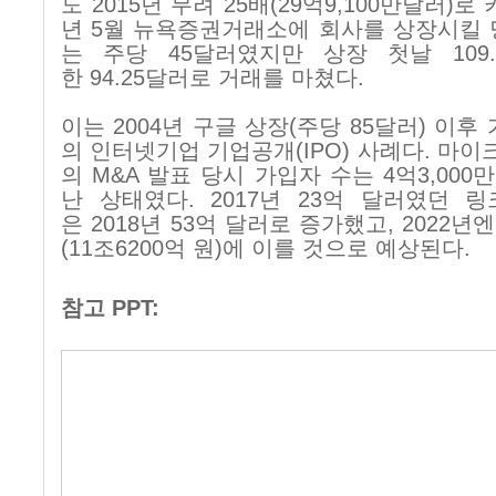
도
2015
년 무려
25
배
(29
억
9,100
만달러
)
로 
년
5
월 뉴욕증권거래소에 회사를 상장시킬 
는 주당
45
달러였지만 상장 첫날
109.
한
94.25
달러로 거래를 마쳤다
.
이는
2004
년 구글 상장
(
주당
85
달러
)
이후 
의 인터넷기업 기업공개
(IPO)
사례다
.
마이
의
M&A
발표 당시 가입자 수는
4
억
3,000
만
난 상태였다
. 2017
년
23
억 달러였던 링
은
2018
년
53
억 달러로 증가했고
, 2022
년엔
(11
조
6200
억 원
)
에 이를 것으로 예상된다
.
참고
PPT: