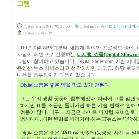
그램
Posted
at 2010/10/05 15:53
Filed
under
쥬니캡입니다!/강의, 
Posted
by
쥬니캡
2010
년
9
월 하반기부터 새롭게 참여한 프로젝트 중에
, 
자님이 메인으로 진행하는
디지털 쇼룸(Digital Showro
그램에 참여하고 있습니다
. Digital Showroom
이란 이데
동영상 뉴스 서비스라고 생각하시면 되고요
.
해당 보도
내용을 첨부하자면 다음과 같습니다
.
Digital
쇼룸은 좋은 약을 맛도 있게 만든다
.
IT
는 우리 생활 곳곳에 침투해있다
.
따라서
IT
를 알면
하지만
IT
를 조금만 들어가면 빠른 기술 변화로
인해 
려움이 많다
.
더구나 지금은 스마트
-
디지털
-
모바일로 
뱅시대다
.
이런 변화를 따라가야 하는
IT
뉴스는 딱딱하
Digital
쇼룸은 좋은 약
(IT)
을 맛있게
(
동영상
,
사진 등 