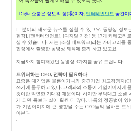
어 독자들이 쉽게 이해할 수 있도록 했다
.
場
Digital
쇼룸은 정보의 장
(
)
이자
,
엔터테인먼트
공간이
IT
분야의 새로운 뉴스를 접할 수 있고요
.
동영상 정보
현장
], [
엔터테인먼트
], [
디지털 가전
]
등
17
개 카테고리로
실 수 있습니다
.
저는
[
소셜 네트워크
]
라는 카테고리를 통
현장에서 촬영한 동영상 제작에 함께 하고 있고요
.
지금까지 참여해왔던 동영상
3
가지를 공유 드립니다
.
트위터하는
CEO,
전략이 필요하다
요즘은 대기업은 물론이거니와 중견기업 최고경영자
(C
쓰기에 몰두하고 있다
.
고객과의 소통이 기업이미지에 플
것이란 막연한 기대감 때문이다
.
하지만 무턱대고 소셜 
게 되면 득보다 실이 훨씬 더 많다
.
나름의 정공법이 있
가 기업이미지에 큰 영향을 주는
CEO
들의 올바른 트위
아본다
.