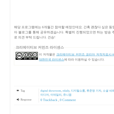
해당 프로그램에는
6
개월간 참여할 예정인데요
.
간혹 괜찮다 싶은 동
아 블로그를 통해 공유하겠습니다
.
특별히 진행되었으면 하는 방송 
로 의견 부탁 드립니다
.
건승
!
크리에이티브 커먼즈 라이센스
이 저작물은
크리에이티브 커먼즈 코리아 저작자표시-비
대한민국 라이센스
에 따라 이용하실 수 있습니다.
Tag
digital showroom
,
edaily
,
디지털쇼룸
,
류준영 기자
,
소셜 네
미디어
,
이데일리
,
쥬니캡
Response
0 Trackback
,
0 Comment