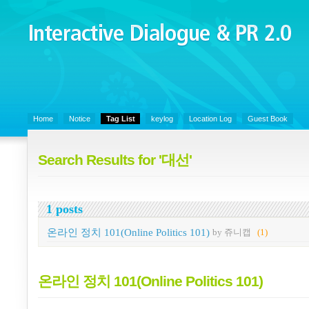
Interactive Dialogue &
PR 2.0
Juny's Blog is open for sharing personal experience and knowledge on k
Organizational Communicaitons, Soft Skills, Social Media
Home
Notice
Tag List
keylog
Location Log
Guest Book
Search Results for '대선'
1 posts
온라인 정치 101(Online Politics 101)
by 쥬니캡
(1)
온라인 정치 101(Online Politics 101)