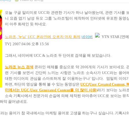
오늘 구글 알리미로 UCC와 관련한 기사가 하나 날아왔는데, 관련 기사를 
니 요즘 엽기 남성 듀오 그룹 '노라조'팀이 제작하여 인터넷에 유포한 동영
이 아주 화제인 듯 하네요.
노라조, '누님' UCC 온라인에 오르자 마자 화제
네이버
YTN STAR [연예
TV] 2007.04.06 오후 15:56
그래서, 네이버에 UCC & 노라조 두 단어로 검색을 해 보았습니다.
노라조 뉴스 검색
온라인 매체를 중심으로 약 20여개의 기사가 보이네요. 
련 기사를 보면서 간단히 느끼는 사항은 '노라조 소속사가 UCC라는 용어
대한 미디어의 관심을 스마트하게 잘 이용하는구나' 입니다. 엄밀히 이야
하면, 하단의 영상을 통해 볼 수 있는 동영상은
UCC(User Created Content, 
미에서는 UGC-User Generated Content를 더 많이 사용)
라기 보다는 노라
소속 기획사에서 전문가의 손길에 의해 제작된 아마츄어 UCC로 보이는 뮤
 쏴악 끌어냈네요.
C라는 용어가 참 국내에서는 마케팅 용어로 고생을 하는구나 싶습니다. 기획사