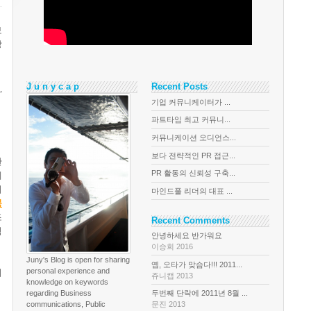
보
상
J u n y c a p
Recent Posts
,
기업 커뮤니케이터가 ...
파트타임 최고 커뮤니...
커뮤니케이션 오디언스...
보다 전략적인 PR 접근...
관
PR 활동의 신뢰성 구축...
에
기
마인드풀 리더의 대표 ...
북
조
Recent Comments
직
안녕하세요 반가워요
이승희 2016
Juny's Blog is open for sharing
옙, 오타가 맞슴다!!! 2011...
personal experience and
의
쥬니캡 2013
knowledge on keywords
regarding Business
두번째 단락에 2011년 8월 ...
communications, Public
문진 2013