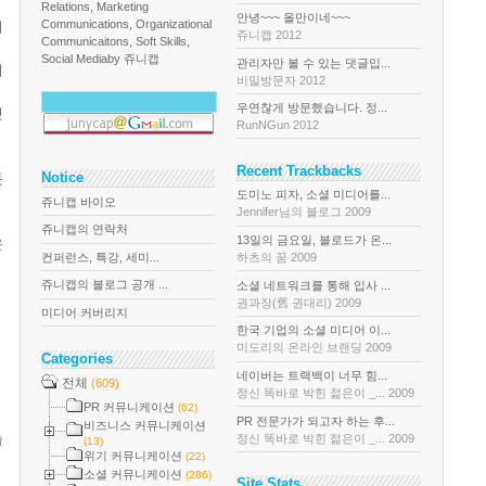
Relations, Marketing
안녕~~~ 올만이네~~~
Communications, Organizational
이
쥬니캡 2012
Communicaitons, Soft Skills,
Social Media
by 쥬니캡
관리자만 볼 수 있는 댓글입...
리
비밀방문자 2012
우연찮게 방문했습니다. 정...
것
RunNGun 2012
Recent Trackbacks
Notice
듯
도미노 피자, 소셜 미디어를...
쥬니캡 바이오
Jennifer님의 블로그 2009
쥬니캡의 연락처
13일의 금요일, 블로드가 온...
은
컨퍼런스, 특강, 세미...
하츠의 꿈 2009
쥬니캡의 블로그 공개 ...
소셜 네트워크를 통해 입사 ...
권과장(舊 권대리) 2009
미디어 커버리지
한국 기업의 소셜 미디어 이...
미도리의 온라인 브랜딩 2009
Categories
네이버는 트랙백이 너무 힘...
전체
(609)
정신 똑바로 박힌 젊은이 _... 2009
PR 커뮤니케이션
(62)
PR 전문가가 되고자 하는 후...
비즈니스 커뮤니케이션
습
정신 똑바로 박힌 젊은이 _... 2009
(13)
위기 커뮤니케이션
(22)
소셜 커뮤니케이션
(286)
Site Stats