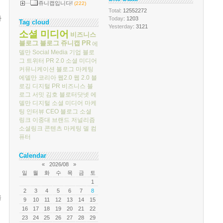
쥬니캡입니다!
(222)
Total
: 12552272
다
Today
: 1203
Tag cloud
Yesterday
: 3121
소셜 미디어
비즈니스
블로그
블로그
쥬니캡
PR
에
델만
Social Media
기업 블로
그
트위터
PR 2.0
소셜 미디어
커뮤니케이션
블로그 마케팅
에델만 코리아
웹2.0
웹 2.0
블
로깅
디지털 PR
비즈니스 블
로그 서밋
김호
블로터닷넷
에
델만 디지털
소셜 미디어 마케
팅
인터뷰
CEO 블로그
소셜
링크
이중대
브랜드 저널리즘
소셜링크
콘텐츠 마케팅
델 컴
퓨터
Calendar
«
2026/08
»
일
월
화
수
목
금
토
1
2
3
4
5
6
7
8
을
9
10
11
12
13
14
15
16
17
18
19
20
21
22
23
24
25
26
27
28
29