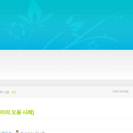
ywords regarding Business communications, Public Relations, Marketing Communica
2007/04/08
 쥬니캡
(6)
어의 오용 사례)
니케이션
Posted
by
쥬니캡