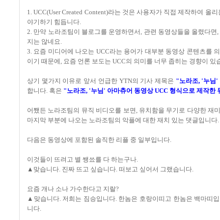
1. UCC(User Created Content)라는 것은 사용자가 직접 제
야기하기 힘듭니다.
2. 만약 노라조팀이 블로그를 운영하면서, 관련 동영상들을 올렸다면,
지는 않네요.
3. 요즘 미디어에 나오는 UCC라는 용어가 대부분 동영상 콘텐츠를 
이기 때문에, 요즘 언론 보도는 UCC의 의미를 너무 좁히는 경향이 있
상기 몇가지 이유로 앞서 언급한 YTN의 기사 제목은
"노라조, '누님
합니다. 혹은
"노라조, '누님' 아마츄어 동영상 UCC 형식으로 제작한
어쨌든 노라조팀의 뮤직 비디오를 보면, 유치함을 무기로 다양한 재
마지막 부분에 나오는 노라조팀의 악플에 대한 재치 있는 댓글입니다.
다음은 동영상에 포함된 솔직한 리플 중 일부입니다.
이것들이 뜨려고 별 쌩쑈를 다 하는구나.
▲맞습니다. 진짜 뜨고 싶습니다. 떠보고 싶어서 그랬습니다.
요즘 개나 소나 가수한다고 지랄?
▲맞습니다. 저희는 짐승입니다. 한놈은 호랑이띠고 한놈은 백마띠입니
니다.