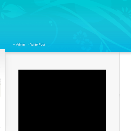
tions, Organizational Communicaitons, Soft Skills, Social Media
Admin
Write Post