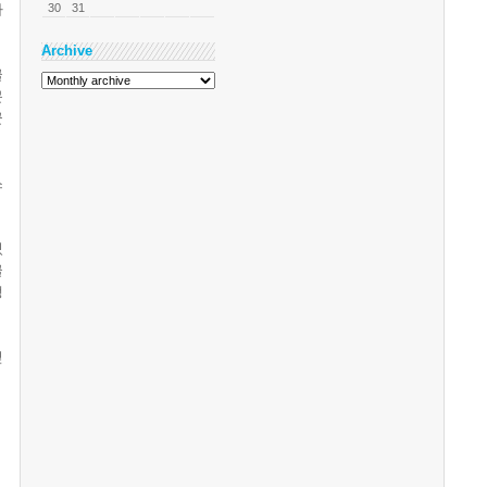
30
31
하
Archive
글
문
군
스
있
글
생
싶