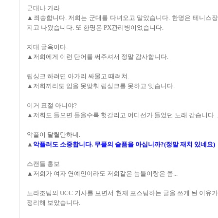
군대나 가라.
▲죄송합니다. 저희는 군대를 다녀오고 말았습니다. 한명은 테니스장 
지고 나왔습니다. 또 한명은 PX관리병이었습니다.
지대 굴욕이다.
▲저희에게 이런 단어를 써주셔서 정말 감사합니다.
립싱크 하려면 아가리 싸물고 때려쳐.
▲저희끼리도 입을 못맞춰 립싱크를 못하고 잇습니다.
이거 표절 아니야?
▲저희도 들으면 들을수록 헛갈리고 어디선가 들었던 노래 같습니다.
악플이 달릴만하네.
▲
악플러도 소중합니다. 무플의 슬픔을 아십니까?(정말 재치 있네요)
스캔들 홍보
▲저희가 여자 연예인이라도 저희같은 놈들이랑은 쫌...
노라조팀의 UCC 기사를 보면서 현재 포스팅하는 글을 쓰게 된 이유
정리해 보았습니다.