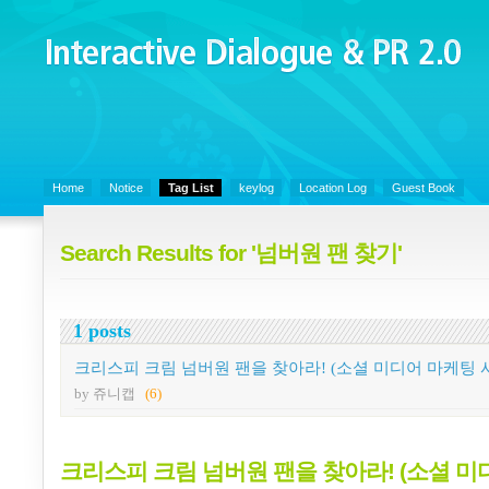
Interactive Dialogue &
PR 2.0
Juny's Blog is open for sharing personal experience and knowledge on k
Organizational Communicaitons, Soft Skills, Social Media
Home
Notice
Tag List
keylog
Location Log
Guest Book
Search Results for '넘버원 팬 찾기'
1 posts
크리스피 크림 넘버원 팬을 찾아라! (소셜 미디어 마케팅 
by 쥬니캡
(6)
크리스피 크림 넘버원 팬을 찾아라! (소셜 미