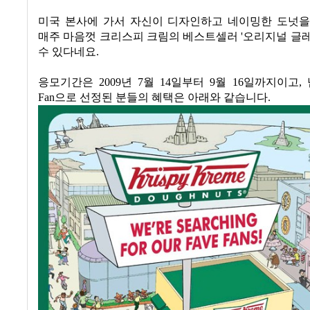
미국 본사에 가서 자신이 디자인하고 네이밍한 도넛
매주 마음껏 크리스피 크림의 베스트셀러
'
오리지널 글
수 있다네요.
응모기간은
2009
년
7
월
14
일부터
9
월
16
일까지이고, 
Fan
으로 선정된 분들의 혜택은 아래와 같습니다
.