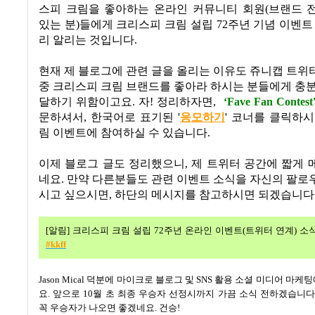
스피 크림을 좋아하는 온라인 커뮤니티 회원
(
브랜드 
있는 분
)
들에게 크리스피 크림 설립
72
주년 기념 이벤트
리 알리는 것입니다
.
현재 제 블로그에 관련 글을 올리는 이유도 쥬니캡 트
중 크리스피 크림 브랜드를 좋아라 하시는 분들에게 충
달하기 위함이고요
.
자! 정리하자면,
‘Fave Fan Contest
문하셔서
,
한국어로 표기된
'
응모하기
'
코너를 클릭하시
림 이벤트에 참여하실 수 있습니다.
이제 블로그 글도 정리했으니, 제 트위터 공간에 짧게
네요. 만약 다른분들도 관련 이벤트 소식을 자신의 팔
시고 싶으시면, 하단의 메시지를 참고하시면 되겠습니다
[
알림
]
크리스피 크림 설립
72
주년 온라인 이벤트
(
트위터 연계
)
소
#kkff
Jason Mical
덕분에 마이크로 블로그 및
SNS
활용 소셜 미디어 마케팅
요
.
앞으로
10
월 초 최종 우승자 선정시까지 가끔 소식 전하겠습니
꼭 우승자가 나오면 좋겠네요
.
건승!