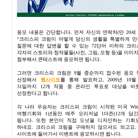
응모 내용은 간단합니다
.
먼저 자신의 연락처
(
만
20
세
“크리스피 크림이 어떻게 당신의 생활을 특별하게 
질문에 대한 답변을 할 수 있는
72
단어 이하의 크리
각자의 스토리와 창작물들
(
사진
,
그림
,
모형 등
)
을 이미
첨부해서 콘테스트에 응모하면 됩니다
.
그러면 크리스피 크림은
9
월 중순까지 접수된 응모 
선정해서
웹사이트
를 통해 발표하고
, 2009
년
10
월
31
일까지
12
개 작품 중 온라인 투표로 대상을 비
선정한다고 합니다
.
각 나라 우승자는
크리스피 크림
이 시작된 미국
Wins
여행기회와
1
년동안 매주 오리저널
1
더즌
(12
개 담
됩니다
.
또한 본인이 직접 도넛을 디자인하는 기회
하네요
.
크리스피 크림을 구매하지 않으셔도 되고요
사이트에 들어가서 이벤트에 응모하시면 됩니다
.