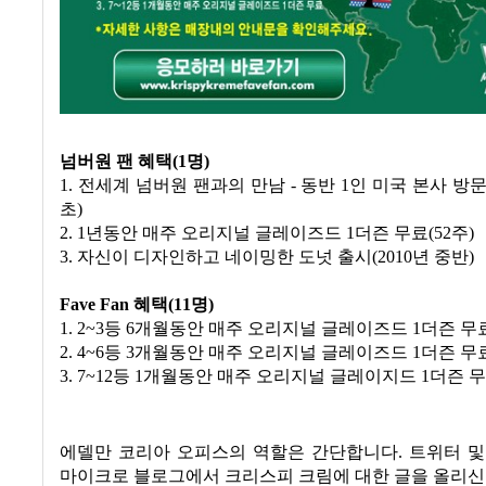
넘버원 팬 혜택
(1
명
)
1.
전세계 넘버원 팬과의 만남
-
동반
1
인 미국 본사 방
초
)
2. 1
년동안 매주 오리지널 글레이즈드
1
더즌 무료
(52
주
)
3.
자신이 디자인하고 네이밍한 도넛 출시
(2010
년 중반
)
Fave Fan
혜택
(11
명
)
1. 2~3
등
6
개월동안 매주 오리지널 글레이즈드
1
더즌 무
2. 4~6
등
3
개월동안 매주 오리지널 글레이즈드
1
더즌 무
3. 7~12
등
1
개월동안 매주 오리지널 글레이지드
1
더즌 
에델만 코리아 오피스의 역할은 간단합니다
.
트위터 및
마이크로 블로그에서 크리스피 크림에 대한 글을 올리신