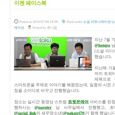
이젠 페이스북
Posted
at 2010/07/08 19:06
Filed
under
소셜 커뮤니케이션/소
케이션
Posted
by
쥬니캡
지난
7
월
7
@hongss
님
(
소셜 미디
했습니다
.
지난해 가
까지 트위
제목으로 
스마트폰을 주제로 이야기를 해왔었는데
,
일종의 시즌
칭을 소미다로 바꾸고 진행했습니다
.
장소는 실시간 동영상 스트림
트윗온에어
서비스를 런칭
행하시는
@naruter
님 사무실에서 진행했고
,
초
@social_link
의 새우깡소년
(
@pakseri79
)
가 함께 했습니