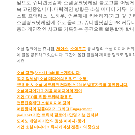
앞으로 쥬니캡닷컴과 소셜링크닷케얼 블로그를 어떻게
속 고민중입니다
.
대략적인 방향은 소셜 미디어 커뮤니케
스트 프랙티스
,
노하우
,
언론매체 커버리지
(
기고 및 인
소셜링크닷케얼에 주로 올리고
,
쥬니캡닷컴은
PR
커뮤니
용과 개인적인 사고를 기록하는 공간으로 활용할까 합
소셜 링크에는 쥬니캡
,
제이스
,
소셜로그
등 세명의 소셜 미디어 커
이 글을 공유하고 있습니다
.
그간에 올린 글들의 제목을 링크로 정리
네요
.
소셜
링크(Social Link)
를
소개합니다.
[
디지털세상]
소셜
미디어의
키워드 `
소통`
‘
트위터 &
소셜
네트워크
컨퍼런스 2010’
발표자료를
공유합니다.
소셜미디어가
가져올
아이디어의
전이
기업 CEO
를
위한
트위터
활용
팁
언론진흥재단
소셜
미디어
강의
어린왕자의
길들여지기
그리고 Engagement
@ollehkt
기업
트위터
팔로어 1
만명
기념
인터뷰
도미노
게임과
기업의
명성(
이미지)
쌓기
기업
소셜
미디어
커뮤니케이션
전문가의
중요성