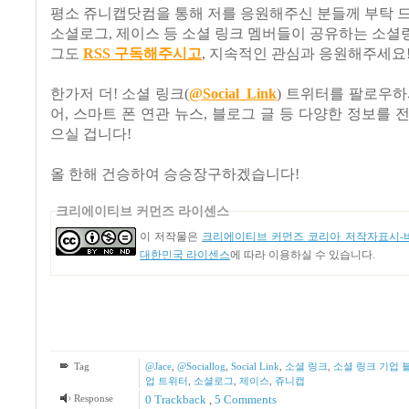
평소 쥬니캡닷컴을 통해 저를 응원해주신 분들께 부탁 
소셜로그
,
제이스 등 소셜 링크 멤버들이 공유하는 소셜
그도
RSS
구독해주시고
,
지속적인 관심과 응원해주세요
한가저 더! 소셜 링크(
@Social_Link
) 트위터를 팔로우하
어, 스마트 폰 연관 뉴스, 블로그 글 등 다양한 정보를 
으실 겁니다!
올 한해 건승하여 승승장구하겠습니다
!
크리에이티브 커먼즈 라이센스
이 저작물은
크리에이티브 커먼즈 코리아 저작자표시-비
대한민국 라이센스
에 따라 이용하실 수 있습니다.
Tag
@Jace
,
@Sociallog
,
Social Link
,
소셜 링크
,
소셜 링크 기업 
업 트위터
,
소셜로그
,
제이스
,
쥬니캡
Response
0 Trackback
,
5
Comments