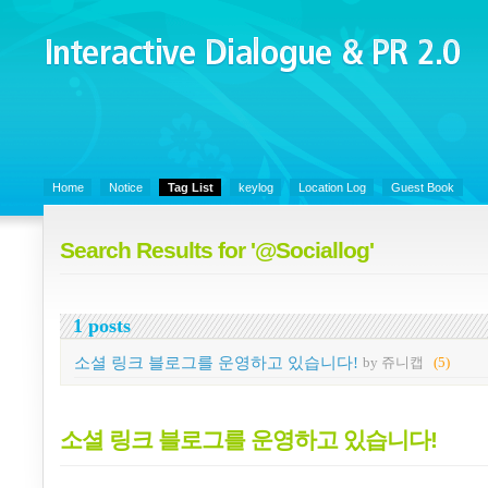
Interactive Dialogue &
PR 2.0
Juny's Blog is open for sharing personal experience and knowledge on k
Organizational Communicaitons, Soft Skills, Social Media
Home
Notice
Tag List
keylog
Location Log
Guest Book
Search Results for '@Sociallog'
1 posts
소셜 링크 블로그를 운영하고 있습니다!
by 쥬니캡
(5)
소셜 링크 블로그를 운영하고 있습니다!