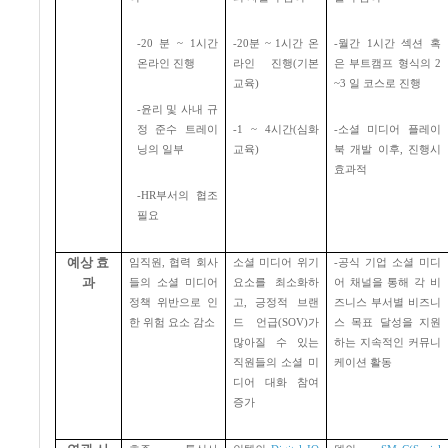
-20
분
~ 1
시간
-20
분
~ 1
시간 온
-
월간
1
시간 섹션 혹
온라인 진행
라인 진행
(
기본
은 부트캠프 형식의
2
교육
)
~3
일 코스로 진행
-
윤리 및 사내 규
정 준수 트레이
-1 ~ 4
시간
(
심화
-
소셜 미디어 플레이
닝의 일부
교육
)
북 개발 이후
,
진행시
효과적
-HR
부서의 협조
필요
예상 효
임직원
,
협력 회사
소셜 미디어 위기
-
공식 기업 소셜 미디
과
들의 소셜 미디어
요소를 최소화하
어 채널을 통해 각 비
정책 위반으로 인
고
,
긍정적 브랜
즈니스 부서별 비즈니
한 위험 요소 감소
드 언급
(SOV)
가
스 목표 달성을 지원
많아질 수 있는
하는 지속적인 커뮤니
직원들의 소셜 미
케이션 활동
디어 대화 참여
증가