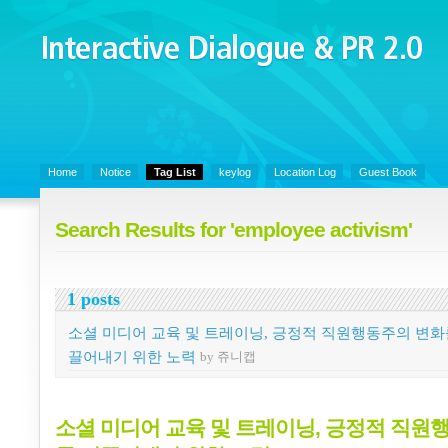
Interactive Dialogue &
PR 2.0
Juny's Blog is open for sharing personal experience and knowledge on k
Organizational Communicaitons, Soft Skills, Social Media
Home
Notice
Tag List
keylog
Location Log
Guest Book
Search Results for 'employee activism'
1 posts
소셜 미디어 교육 및 트레이닝, 긍정적 직원행동주의 변화
끌어내기 위한 노력
by 쥬니캡
소셜 미디어 교육 및 트레이닝, 긍정적 직원