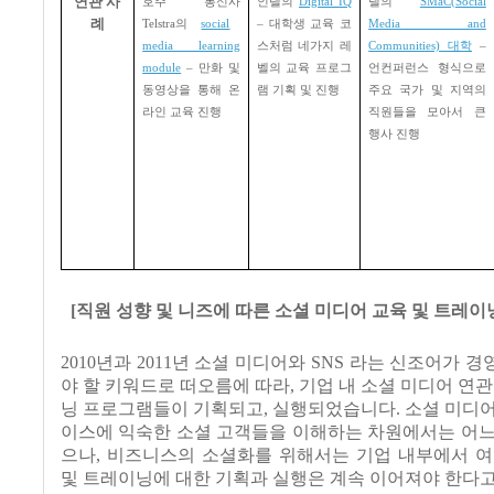
연관 사
호주 통신사
인텔의
Digital IQ
델의
SMaC(Social
례
Telstra
의
social
–
대학생 교육 코
Media and
media learning
스처럼 네가지 레
Communities)
대학
–
module
–
만화 및
벨의 교육 프로그
언컨퍼런스 형식으로
동영상을 통해 온
램 기획 및 진행
주요 국가 및 지역의
라인 교육 진행
직원들을 모아서 큰
행사 진행
[
직원 성향 및 니즈에 따른 소셜 미디어 교육 및 트레
2010년과 2011년 소셜 미디어와 SNS 라는 신조어가 
야 할 키워드로 떠오름에 따라, 기업 내 소셜 미디어 연관
닝 프로그램들이 기획되고, 실행되었습니다. 소셜 미디
이스에 익숙한 소셜 고객들을 이해하는 차원에서는 어느
으나, 비즈니스의 소셜화를 위해서는 기업 내부에서 여
및 트레이닝에 대한 기획과 실행은 계속 이어져야 한다고