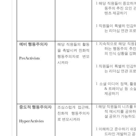
l
해당 직원들이 중요하게
동주의 추진 요인 
텐츠 제공하기
l
직원들이 특별히 민감하
는 리더십 연관 프
l
지속적으로 해당 직원
예비 행동주의자
해당 직원들의 활동
하는 행동주의 추진
을 촉발시켜 친화적
의 인식 상황을 강
행동주의자로 변모
PreActivists
시켜라
l
직원들이 특별히 민감하
는 리더십 연관 프
l
소셜 미디어 정책
,
활
&
트레이닝 등 소
제공하기
l
해당 직원들의 니즈를 
중도적 행동주의자
조심스럽게 접근해
,
적 메시지를 공유
친화적 행동주의자
셜 공유가 가능하도
로 변모시켜라
HyperActivies
l
이해하고 준수하기 쉬운
드라인 개발하고 