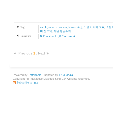
Tag
employee activism
,
employee rising
,
소셜 미디어 교육
,
소셜
버 샌드윅
,
직원 행동주의
Response
0 Trackback
,
0 Comment
≪
Previous
1
:
Next
≫
Powered by
Tattertools
. Suppoted by
TNM Media
.
Copyright (c) Interactive Dialogue & PR 2.0. All rights reserved.
Subscribe to
RSS