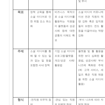
및 부서
목표
정책 교육을 통해
비즈니스 목적으
소셜 미디어 커뮤니케
소셜 미디어로 인
로 소셜 미디어를
이션 연관 직원의 역
한 위험 요소 최소
활용하는 직원들
량 강화 혹은 임직원
화
이 플랫폼과 성공
들의 브랜드 전도 활
사례 등에 대한
동을 이끌어내는 역량
공통의 이해도 확
강화
보
주제
소셜 미디어를 통
기업 소셜 미디어
플랫폼 및 툴 활용을
해 할 수 있는 일
프로그램
/
플랫폼
위한 보다 심화된 활
과 없는 일 등을
개요
/
성공 사례
/
용법
,
성공사례
/
부서
포함한 사내 정책
활용법
니즈에 특화된 주제
(
예
:
고객 서비스
,
세
일즈 혹은 직원 채용
을 위한 소셜 미디어
활용
)
형식
-
전직원 의무적 참
-
관심 있는 직원
-
부서 니즈에 따라 자
여
의 자별적 참여
발적 참여