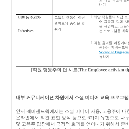
고 해당 직원의 올
내기
l
해당 직원들의 직접 보
비행동주의자
그들의 행동이 아닌
어 그룹과 함께 
관여도에 중점을 맞
을 규명하고
,
그들
춰라
InActives
는 프로그램을 계획
l
직원 참여를 이끌어내
공하는 웨버샌드윅
Science of Engage
뷰하기
[
직원 행동주의 팁 시트
(The Employee activism tip
내부 커뮤니케이션 차원에서 소셜 미디어 교육 프로그램
앞서 웨버샌드윅에서는 소셜 미디어 사용, 고용주에 대한
온라인에서 의견 표현 방식 등으로 6가지 유형으로 나
및 고용주 입장에서 긍정적 효과를 얻어내기 위해서 준