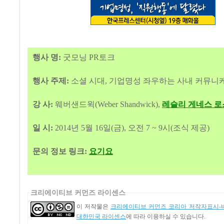
행사 명:
굿모닝 PR토크
행사 주제:
소셜 시대, 기업명성 좌우하는 사내 커뮤니
강 사:
웨버샌드윅(Weber Shandwick),
레슬리 게네스 로
일 시:
2014년 5월 16일(금), 오전 7 ~ 9시(조식 제공)
문의 정보 링크:
요기요
크리에이티브 커먼즈 라이센스
이 저작물은
크리에이티브 커먼즈 코리아 저작자표시-비
대한민국 라이센스
에 따라 이용하실 수 있습니다.