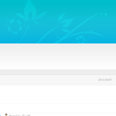
ywords regarding Business communications, Public Relations, Marketing Communica
2011/04/07
고
Posted
by
쥬니캡