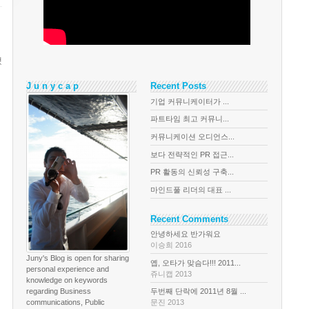
했
J u n y c a p
Recent Posts
기업 커뮤니케이터가 ...
파트타임 최고 커뮤니...
커뮤니케이션 오디언스...
보다 전략적인 PR 접근...
PR 활동의 신뢰성 구축...
마인드풀 리더의 대표 ...
Recent Comments
안녕하세요 반가워요
이승희 2016
Juny's Blog is open for sharing
옙, 오타가 맞슴다!!! 2011...
personal experience and
쥬니캡 2013
knowledge on keywords
regarding Business
두번째 단락에 2011년 8월 ...
communications, Public
문진 2013