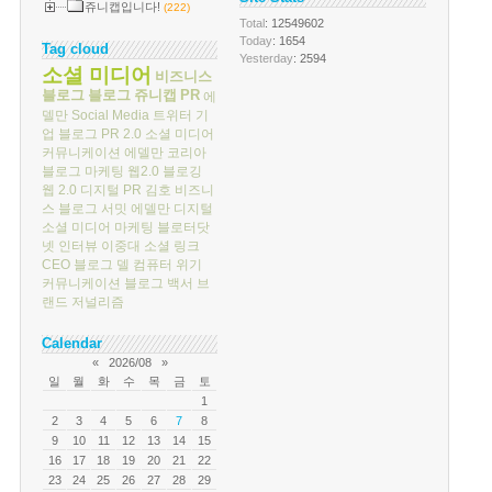
쥬니캡입니다!
(222)
Total
: 12549602
Today
: 1654
Tag cloud
Yesterday
: 2594
소셜 미디어
비즈니스
블로그
블로그
쥬니캡
PR
에
델만
Social Media
트위터
기
업 블로그
PR 2.0
소셜 미디어
커뮤니케이션
에델만 코리아
블로그 마케팅
웹2.0
블로깅
웹 2.0
디지털 PR
김호
비즈니
스 블로그 서밋
에델만 디지털
소셜 미디어 마케팅
블로터닷
넷
인터뷰
이중대
소셜 링크
CEO 블로그
델 컴퓨터
위기
커뮤니케이션
블로그 백서
브
랜드 저널리즘
Calendar
«
2026/08
»
일
월
화
수
목
금
토
1
2
3
4
5
6
7
8
9
10
11
12
13
14
15
16
17
18
19
20
21
22
23
24
25
26
27
28
29