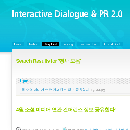
Interactive Dialogue &
PR 2.0
Juny's Blog is open for sharing personal experience and knowledge on ke
Home
Notice
Tag List
keylog
Location Log
Guest Book
Search Results for '행사 모음'
1 posts
4월 소셜 미디어 연관 컨퍼런스 정보 공유함다!
by 쥬니캡
4월 소셜 미디어 연관 컨퍼런스 정보 공유함다!
Posted
at 2011/04/07 11:25
Filed
under
쥬니캡입니다!/강의, 기사 및 기