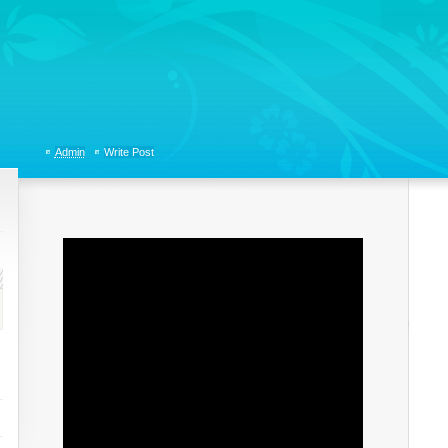
tions, Organizational Communicaitons, Soft Skills, Social Media
Admin
Write Post