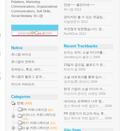
Relations, Marketing
안녕~~~ 올만이네~~~
Communications, Organizational
쥬니캡 2012
Communicaitons, Soft Skills,
Social Media
by 쥬니캡
관리자만 볼 수 있는 댓글입...
비밀방문자 2012
우연찮게 방문했습니다. 정...
RunNGun 2012
일
Recent Trackbacks
Notice
도미노 피자, 소셜 미디어를...
음
쥬니캡 바이오
Jennifer님의 블로그 2009
쥬니캡의 연락처
13일의 금요일, 블로드가 온...
컨퍼런스, 특강, 세미...
하츠의 꿈 2009
소
쥬니캡의 블로그 공개 ...
소셜 네트워크를 통해 입사 ...
지
권과장(舊 권대리) 2009
미디어 커버리지
한국 기업의 소셜 미디어 이...
미도리의 온라인 브랜딩 2009
Categories
네이버는 트랙백이 너무 힘...
전체
(609)
정신 똑바로 박힌 젊은이 _... 2009
PR 커뮤니케이션
(62)
PR 전문가가 되고자 하는 후...
비즈니스 커뮤니케이션
정신 똑바로 박힌 젊은이 _... 2009
(13)
위기 커뮤니케이션
(22)
소셜 커뮤니케이션
(286)
Site Stats