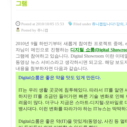
그램
Posted
at 2010/10/05 15:53
Filed
under
쥬니캡입니다!/강의, 
Posted
by
쥬니캡
2010
년
9
월 하반기부터 새롭게 참여한 프로젝트 중에
, 
자님이 메인으로 진행하는
디지털 쇼룸(Digital Showro
그램에 참여하고 있습니다
. Digital Showroom
이란 이데
동영상 뉴스 서비스라고 생각하시면 되고요
.
해당 보도
내용을 첨부하자면 다음과 같습니다
.
Digital
쇼룸은 좋은 약을 맛도 있게 만든다
.
IT
는 우리 생활 곳곳에 침투해있다
.
따라서
IT
를 알면
하지만
IT
를 조금만 들어가면 빠른 기술 변화로
인해 
려움이 많다
.
더구나 지금은 스마트
-
디지털
-
모바일로 
뱅시대다
.
이런 변화를 따라가야 하는
IT
뉴스는 딱딱하
Digital
쇼룸은 좋은 약
(IT)
을 맛있게
(
동영상
,
사진 등 