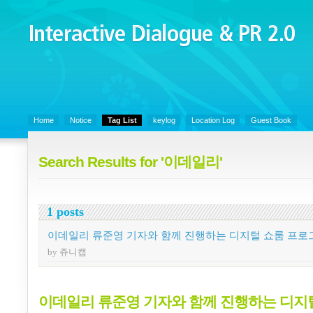
Interactive Dialogue &
PR 2.0
Juny's Blog is open for sharing personal experience and knowledge on k
Organizational Communicaitons, Soft Skills, Social Media
Home
Notice
Tag List
keylog
Location Log
Guest Book
Search Results for '이데일리'
1 posts
이데일리 류준영 기자와 함께 진행하는 디지털 쇼룸 프로
by 쥬니캡
이데일리 류준영 기자와 함께 진행하는 디지