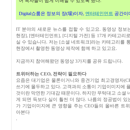
어 독자들이 쉽게 이해할 수 있도록 했다
.
場
Digital
쇼룸은 정보의 장
(
)
이자
,
엔터테인먼트
공간이
IT
분야의 새로운 뉴스를 접할 수 있고요
.
동영상 정보
현장
], [
엔터테인먼트
], [
디지털 가전
]
등
17
개 카테고리로
실 수 있습니다
.
저는
[
소셜 네트워크
]
라는 카테고리를 통
현장에서 촬영한 동영상 제작에 함께 하고 있고요
.
지금까지 참여해왔던 동영상
3
가지를 공유 드립니다
.
트위터하는
CEO,
전략이 필요하다
요즘은 대기업은 물론이거니와 중견기업 최고경영자
(C
쓰기에 몰두하고 있다
.
고객과의 소통이 기업이미지에 플
것이란 막연한 기대감 때문이다
.
하지만 무턱대고 소셜 
게 되면 득보다 실이 훨씬 더 많다
.
나름의 정공법이 있
가 기업이미지에 큰 영향을 주는
CEO
들의 올바른 트위
아본다
.