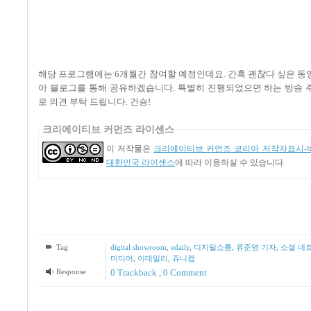
해당 프로그램에는
6
개월간 참여할 예정인데요
.
간혹 괜찮다 싶은 동
아 블로그를 통해 공유하겠습니다
.
특별히 진행되었으면 하는 방송 
로 의견 부탁 드립니다
.
건승
!
크리에이티브 커먼즈 라이센스
이 저작물은
크리에이티브 커먼즈 코리아 저작자표시-비
대한민국 라이센스
에 따라 이용하실 수 있습니다.
Tag
digital showroom
,
edaily
,
디지털쇼룸
,
류준영 기자
,
소셜 네
미디어
,
이데일리
,
쥬니캡
Response
0 Trackback
,
0 Comment