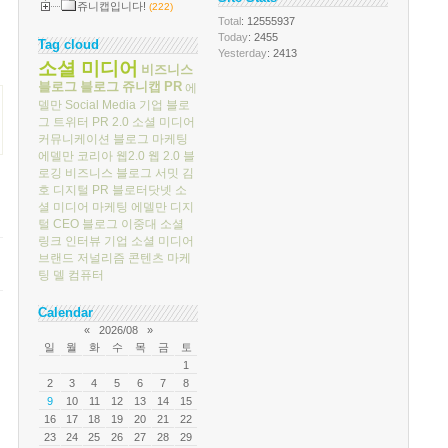
쥬니캡입니다!
(222)
Total
: 12555937
Today
: 2455
Tag cloud
Yesterday
: 2413
소셜 미디어
비즈니스
블로그
블로그
쥬니캡
PR
에
델만
Social Media
기업 블로
그
트위터
PR 2.0
소셜 미디어
커뮤니케이션
블로그 마케팅
에델만 코리아
웹2.0
웹 2.0
블
로깅
비즈니스 블로그 서밋
김
호
디지털 PR
블로터닷넷
소
셜 미디어 마케팅
에델만 디지
털
CEO 블로그
이중대
소셜
링크
인터뷰
기업 소셜 미디어
브랜드 저널리즘
콘텐츠 마케
팅
델 컴퓨터
Calendar
«
2026/08
»
일
월
화
수
목
금
토
1
2
3
4
5
6
7
8
9
10
11
12
13
14
15
16
17
18
19
20
21
22
23
24
25
26
27
28
29