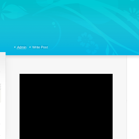
tions, Organizational Communicaitons, Soft Skills, Social Media
Admin
Write Post