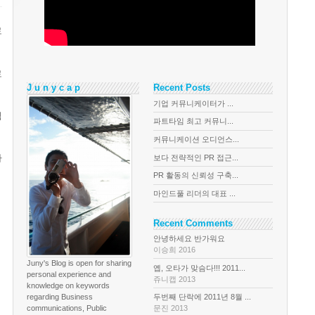
로
로
J u n y c a p
Recent Posts
기업 커뮤니케이터가 ...
낌
파트타임 최고 커뮤니...
커뮤니케이션 오디언스...
하
보다 전략적인 PR 접근...
PR 활동의 신뢰성 구축...
마인드풀 리더의 대표 ...
Recent Comments
안녕하세요 반가워요
이승희 2016
Juny's Blog is open for sharing
옙, 오타가 맞슴다!!! 2011...
personal experience and
쥬니캡 2013
knowledge on keywords
regarding Business
두번째 단락에 2011년 8월 ...
communications, Public
문진 2013