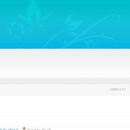
ywords regarding Business communications, Public Relations, Marketing Communica
2008/11/13
 커뮤니케이션
Posted
by
쥬니캡