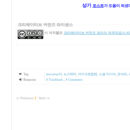
상기
포스트
가 도움이 되셨
크리에이티브 커먼즈 라이센스
이 저작물은
크리에이티브 커먼즈 코리아 저작자표시-비영
Tag
microtop10
,
뉴스레터
,
마이크로탑텐
,
소셜 미디어
,
온네트
,
Response
0 Trackback
,
4
Comments
≪
Previous
1
:
Next
≫