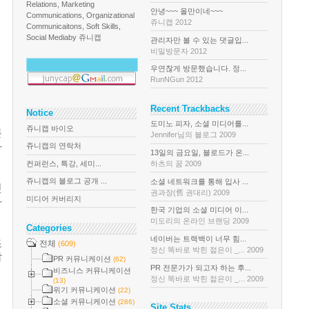
Relations, Marketing
안녕~~~ 올만이네~~~
Communications, Organizational
쥬니캡 2012
Communicaitons, Soft Skills,
Social Media
by 쥬니캡
관리자만 볼 수 있는 댓글입...
비밀방문자 2012
우연찮게 방문했습니다. 정...
RunNGun 2012
Recent Trackbacks
Notice
도미노 피자, 소셜 미디어를...
쥬니캡 바이오
분
Jennifer님의 블로그 2009
하
쥬니캡의 연락처
13일의 금요일, 블로드가 온...
컨퍼런스, 특강, 세미...
하츠의 꿈 2009
쥬니캡의 블로그 공개 ...
소셜 네트워크를 통해 입사 ...
엇
권과장(舊 권대리) 2009
미디어 커버리지
가
한국 기업의 소셜 미디어 이...
미도리의 온라인 브랜딩 2009
Categories
네이버는 트랙백이 너무 힘...
조
전체
(609)
정신 똑바로 박힌 젊은이 _... 2009
많
PR 커뮤니케이션
(62)
PR 전문가가 되고자 하는 후...
비즈니스 커뮤니케이션
정신 똑바로 박힌 젊은이 _... 2009
(13)
위기 커뮤니케이션
(22)
소셜 커뮤니케이션
(286)
Site Stats