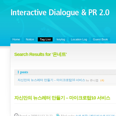
Interactive Dialogue &
PR 2.0
Juny's Blog is open for sharing personal experience and knowledge on ke
Home
Notice
Tag List
keylog
Location Log
Guest Book
Search Results for '온네트'
1 posts
자신만의 뉴스레터 만들기 – 마이크로탑10 서비스
by 쥬니캡
(4)
자신만의 뉴스레터 만들기 – 마이크로탑10 서비스
Posted
at 2008/11/13 21:22
Filed
under
소셜 커뮤니케이션/소셜 미디어