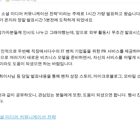
 소셜 미디어 커뮤니케이션 전략
’
이라는 주제로
1
시간 가량 발표하고 왔습니
가 온지라 정말 발표시간
5
분전에 도착하게 되었네요
.
참가자분들께 인사도 나누고 그래야했는데
,
앞으로 외부 활동시 무조건 발표시
개인적으로 두번째 직장에서다수의
IT
벤처 기업들을 위한
PR
서비스를 제공하
반으로 여러가지 새로운 비즈니스 모델을 준비하면서
,
자신의 서비스를 어떻게 
금이라도 도움이 되셨으면 하는 바람입니다
.
 최이사님 등 당일 발표내용을 통해 벤처 성장 스토리, 마이크로블로그, 모바일 
단과 같이 공유하오니
,
관심있는 분들에게 또한
,
도움이 되셨으면 합니다
. 행사 
다.
셜 미디어 커뮤니케이션 전략