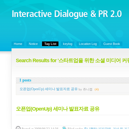
Interactive Dialogue &
PR 2.0
Juny's Blog is open for sharing personal experience and knowledge on ke
Home
Notice
Tag List
keylog
Location Log
Guest Book
Search Results for '스타트업을 위한 소셜 미디어
1 posts
오픈업(OpenUp) 세미나 발표자료 공유
by 쥬니캡
(4)
오픈업(OpenUp) 세미나 발표자료 공유
Posted
at 2009/06/22 14:56
Filed
under
쥬니캡입니다!/강의, 기사 및 기