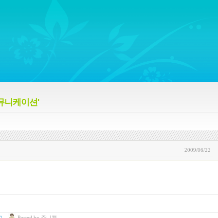
ywords regarding Business communications, Public Relations, Marketing Communica
 커뮤니케이션'
2009/06/22
고
Posted
by
쥬니캡