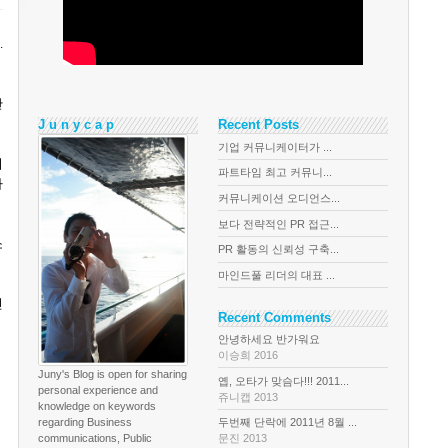
다
.
간
J u n y c a p
Recent Posts
기업 커뮤니케이터가 ...
며
파트타임 최고 커뮤니...
사
커뮤니케이션 오디언스...
보다 전략적인 PR 접근...
소
PR 활동의 신뢰성 구축...
마인드풀 리더의 대표 ...
진
Recent Comments
안녕하세요 반가워요
이승희 2016
Juny's Blog is open for sharing
옙, 오타가 맞슴다!!! 2011...
personal experience and
쥬니캡 2013
knowledge on keywords
regarding Business
두번째 단락에 2011년 8월 ...
communications, Public
문진 2013