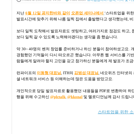
지난
6
월 12
일
공
지
한
바
와
같
이
오픈업 세미나에서
‘
스타트업을 위한
발표시간에 맞추기 위해 나름 일찍 집에서 출발했다고 생각했는데
,
비
보다 일찍 도착해서 발표자료도 셋팅하고
,
여러가지로 점검도 하고
,
보다 일찍 갈 수 있도록 노력해야겠다는 생각을 좀 했습니다
.
약
30~ 40
명의 벤처 창업를 준비하거나 하신 분들이 참여하셨고요
.
경험했던 기억들이 다시 떠오르곤 했습니다
.
아무튼 웹 서비스를 기
람들에게 알려야 할지 고민을 갖고 참가하신 분들에게 제 발표가 조
런파이프의
이동형 대표님
, ITH의
김범섭 대표님
, 네오위즈 인터넷의
셜 네트워크 서비스 등 이해하는데 많은 도움을 받았고요.
개인적으로 당일 발표자료로 활용했던 내용들을
PDF
로 변환하여 하
행을 위해 수고하신
@pletalk
,
@kkonal
및 멜로디언님께 감사 드립니
스타트업을 위한 소