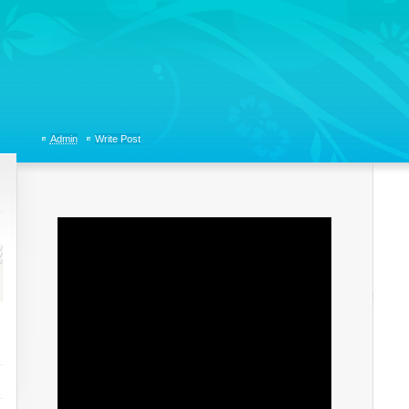
tions, Organizational Communicaitons, Soft Skills, Social Media
Admin
Write Post