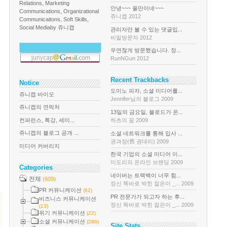
Relations, Marketing
안녕~~~ 올만이네~~~
Communications, Organizational
쥬니캡 2012
Communicaitons, Soft Skills,
Social Media
by 쥬니캡
관리자만 볼 수 있는 댓글입...
비밀방문자 2012
우연찮게 방문했습니다. 정...
RunNGun 2012
Recent Trackbacks
Notice
도미노 피자, 소셜 미디어를...
쥬니캡 바이오
Jennifer님의 블로그 2009
쥬니캡의 연락처
13일의 금요일, 블로드가 온...
컨퍼런스, 특강, 세미...
하츠의 꿈 2009
쥬니캡의 블로그 공개 ...
소셜 네트워크를 통해 입사 ...
권과장(舊 권대리) 2009
미디어 커버리지
한국 기업의 소셜 미디어 이...
미도리의 온라인 브랜딩 2009
Categories
네이버는 트랙백이 너무 힘...
전체
(609)
정신 똑바로 박힌 젊은이 _... 2009
PR 커뮤니케이션
(62)
PR 전문가가 되고자 하는 후...
비즈니스 커뮤니케이션
정신 똑바로 박힌 젊은이 _... 2009
(13)
위기 커뮤니케이션
(22)
소셜 커뮤니케이션
(286)
Site Stats