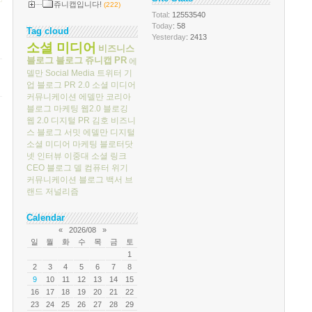
쥬니캡입니다!
(222)
Total
: 12553540
Today
: 58
Tag cloud
Yesterday
: 2413
소셜 미디어
비즈니스
블로그
블로그
쥬니캡
PR
에
델만
Social Media
트위터
기
업 블로그
PR 2.0
소셜 미디어
커뮤니케이션
에델만 코리아
블로그 마케팅
웹2.0
블로깅
웹 2.0
디지털 PR
김호
비즈니
스 블로그 서밋
에델만 디지털
소셜 미디어 마케팅
블로터닷
넷
인터뷰
이중대
소셜 링크
CEO 블로그
델 컴퓨터
위기
커뮤니케이션
블로그 백서
브
랜드 저널리즘
Calendar
«
2026/08
»
일
월
화
수
목
금
토
1
2
3
4
5
6
7
8
9
10
11
12
13
14
15
16
17
18
19
20
21
22
23
24
25
26
27
28
29