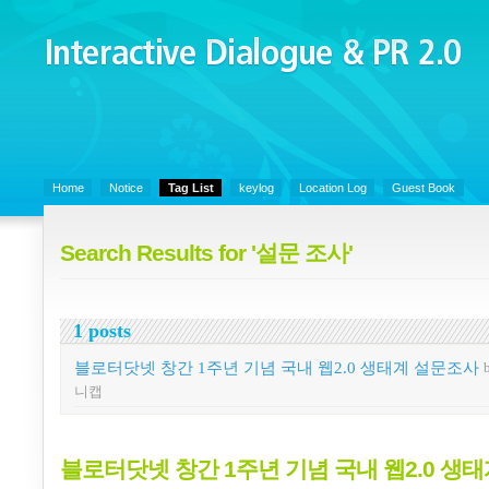
Interactive Dialogue &
PR 2.0
Juny's Blog is open for sharing personal experience and knowledge on k
Organizational Communicaitons, Soft Skills, Social Media
Home
Notice
Tag List
keylog
Location Log
Guest Book
Search Results for '설문 조사'
1 posts
블로터닷넷 창간 1주년 기념 국내 웹2.0 생태계 설문조사
니캡
블로터닷넷 창간 1주년 기념 국내 웹2.0 생