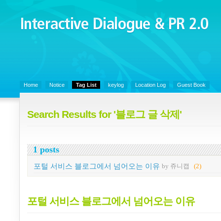
Interactive Dialogue &
PR 2.0
Juny's Blog is open for sharing personal experience and knowledge on k
Organizational Communicaitons, Soft Skills, Social Media
Home
Notice
Tag List
keylog
Location Log
Guest Book
Search Results for '블로그 글 삭제'
1 posts
포털 서비스 블로그에서 넘어오는 이유
by 쥬니캡
(2)
포털 서비스 블로그에서 넘어오는 이유