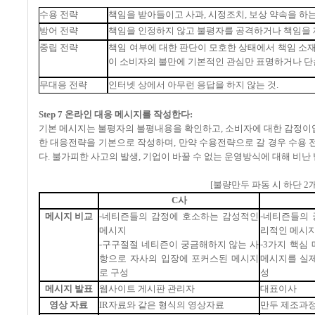
수용
전략
책임을
받아들이고
사과
,
시정조치
,
보상
약속을
하
방어
전략
책임을
인정하지
않고
불평자를
공격하거나
책임을
중립
전략
책임
여부에
대한
판단이
모호한
상태에서
책임
소
이
소비자의
불만에
기본적인
관심만
표명하거나
단
무대응
전략
인터넷
상에서
아무런
응답을
하지
않는
것
.
Step 7 온라인 대응 메시지를 작성한다:
기본 메시지는 불평자의 불평내용을 확인하고, 소비자에 대한 감정이입
한 대응전략을 기본으로 작성하며, 만약 수용전략으로 갈 경우 수용 전
다. 불가피한 사고의 발생, 기업이 바꿀 수 없는 운영방식에 대해 비
[
불량만두
파동
시
하단
2
C
사
메시지
비교
-
네티즌들의
감정에
호소하는
감성적인
-
네티즌들의
메시지
리적인
메시
-
구구절절
네티즌이
궁금해하지
않는
사
-3
가지
핵심
항으로
자사의
입장에
포커스된
메시지
메시지를
실
로
구성
성
메시지
발표
웹사이트
게시판
관리자
대표이사
영상
자료
IR
자료와
같은
형식의
영상자료
만두
제조과