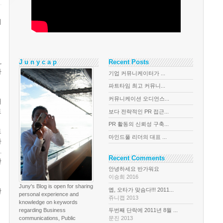
에
,
J u n y c a p
Recent Posts
라
기업 커뮤니케이터가 ...
파트타임 최고 커뮤니...
커뮤니케이션 오디언스...
대
트
보다 전략적인 PR 접근...
PR 활동의 신뢰성 구축...
트
마인드풀 리더의 대표 ...
다
.
Recent Comments
만
안녕하세요 반가워요
이승희 2016
Juny's Blog is open for sharing
옙, 오타가 맞슴다!!! 2011...
한
personal experience and
쥬니캡 2013
knowledge on keywords
regarding Business
두번째 단락에 2011년 8월 ...
communications, Public
문진 2013