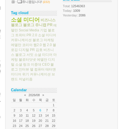
쥬니캡입니다!
(222)
Total
: 12546363
게
Today
: 1009
Tag cloud
Yesterday
: 2086
소셜 미디어
비즈니스
블로그
블로그
쥬니캡
PR
에
델만
Social Media
기업 블로
한
그
트위터
PR 2.0
소셜 미디어
효
커뮤니케이션
블로그 마케팅
에델만 코리아
웹2.0
웹 2.0
블
로깅
디지털 PR
김호
비즈니
스 블로그 서밋
소셜 미디어 마
케팅
블로터닷넷
에델만 디지
.
털
소셜 링크
이중대
CEO 블
인
로그
인터뷰
델 컴퓨터
태터앤
한
미디어
위기 커뮤니케이션
브
랜드 저널리즘
Calendar
문
«
2026/08
»
,
일
월
화
수
목
금
토
1
2
3
4
5
6
7
8
9
10
11
12
13
14
15
무
16
17
18
19
20
21
22
23
24
25
26
27
28
29