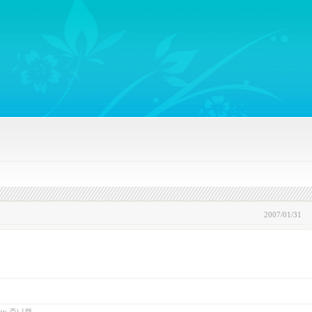
ywords regarding Business communications, Public Relations, Marketing Communica
2007/01/31
by
쥬니캡