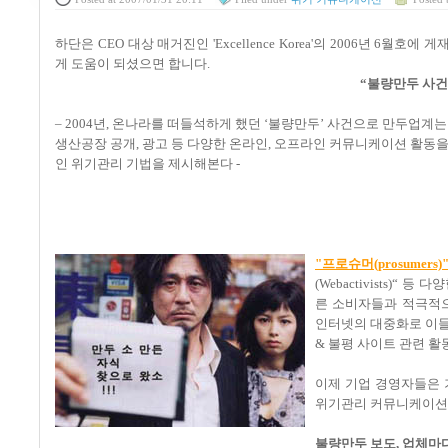
하단은 CEO 대상 매거진인 'Excellence Korea'의 2006년
게 도움이 되셨으면 합니다.
“불량만두 사건
– 2004년, 온나라를 떠들석하게 했던 ‘불량만두’ 사건으로 만두업계
생산공장 공개, 광고 등 다양한 온라인, 오프라인 커뮤니케이션 활동
인 위기관리 기법을 제시해본다 -
"프로슈머(prosumers)
(Webactivists)
른 소비자들과 적극적으
인터넷의 대중화로 이들
& 불평 사이트 관련 활
이제 기업 경영자들은 
위기관리 커뮤니케이션에
불량만두 보도, 업체마