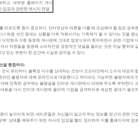
제하고
,
대부분
홈페이지
게시
사
입장과
관련한
메시지
전달
를 따르도록 함이 중요하다. 인터넷상의 여론을 다룰 때 조심해야 할 점은 섣부
이나 짜증 섞인 응대는 상황을 더욱 악화시키는 기폭제가 될 수 있다는 것을 명
이 식약청과 각종 동호회 게시판에 그대로 업로드되어 회자되면서 관련 기업에 
 자사 직원들을 동원해 소비자인양 긍정적인 댓글을 올리는 것은 자살 행위와 
고 있는 부분이 한 순간에 사실로 굳어질 수 있다.
이션을 통합하라:
것이 유리하다. 불특정 다수를 상대하는 것보다 오프라인에서 소수의 대표와 
. 온라인 불평자에 대해 온라인으로 대응했다고 하더라도 가능하면 불평자에게 
치에 대해 만족한 경우에는 불평글을 인터넷 게시판에서 삭제해 주도록 부탁한다. 
 내용을 다시 인터넷 게시판에 올리며 기업을 공격하므로 세심한 응대가 필요
증이 높아지게 되면, 네티즌들은 자신들이 알고자 하는 정보를 얻고자 관련 기
공백’ 상태를 메워주기 위한 자사의 입장을 빨리 정리하여 이를 홈페이지에 업