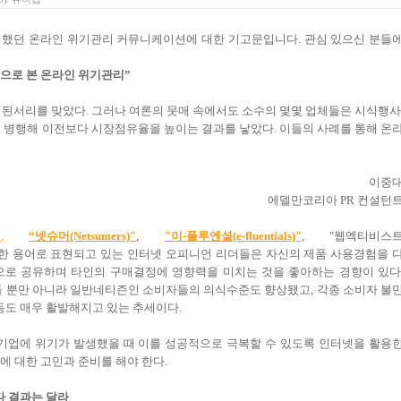
 6월호에 게재했던 온라인 위기관리 커뮤니케이션에 대한 기고문입니다. 관심 있으신 분들
으로 본 온라인 위기관리”
는 된서리를 맞았다. 그러나 여론의 뭇매 속에서도 소수의 몇몇 업체들은 시식행사
을 병행해 이전보다 시장점유율을 높이는 결과를 낳았다. 이들의 사례를 통해 온
이중
에델만코리아 PR 컨설턴
"
,
“넷슈머(Netsumers)"
,
"이-플루엔셜(e-fluentials)"
,
"웹엑티비스
“ 등 다양한 용어로 표현되고 있는 인터넷 오피니언 리더들은 자신의 제품 사용경험을 
로 공유하며 타인의 구매결정에 영향력을 미치는 것을 좋아하는 경향이 있다
 뿐만 아니라 일반네티즌인 소비자들의 의식수준도 향상됐고, 각종 소비자 불
동도 매우 활발해지고 있는 추세이다.
기업에 위기가 발생했을 때 이를 성공적으로 극복할 수 있도록 인터넷을 활용
 대한 고민과 준비를 해야 한다.
다 결과는 달라