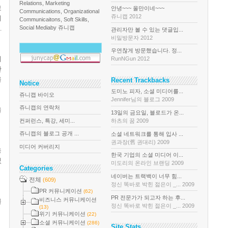
Relations, Marketing
보
안녕~~~ 올만이네~~~
Communications, Organizational
쥬니캡 2012
이
Communicaitons, Soft Skills,
.
Social Media
by 쥬니캡
관리자만 볼 수 있는 댓글입...
비밀방문자 2012
우연찮게 방문했습니다. 정...
미
RunNGun 2012
산
율
Recent Trackbacks
Notice
도미노 피자, 소셜 미디어를...
쥬니캡 바이오
Jennifer님의 블로그 2009
쥬니캡의 연락처
을
13일의 금요일, 블로드가 온...
컨퍼런스, 특강, 세미...
하츠의 꿈 2009
쥬니캡의 블로그 공개 ...
소셜 네트워크를 통해 입사 ...
권과장(舊 권대리) 2009
미디어 커버리지
응
한국 기업의 소셜 미디어 이...
있
미도리의 온라인 브랜딩 2009
Categories
네이버는 트랙백이 너무 힘...
전체
(609)
정신 똑바로 박힌 젊은이 _... 2009
PR 커뮤니케이션
(62)
PR 전문가가 되고자 하는 후...
비즈니스 커뮤니케이션
불
정신 똑바로 박힌 젊은이 _... 2009
(13)
위기 커뮤니케이션
(22)
소셜 커뮤니케이션
(286)
Site Stats