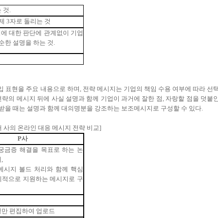
는
것
.
제
3
자로
돌리는
것
재에
대한
판단에
관계없이
기업
순한
설명을
하는
것
.
 표현을 주요 내용으로 하며, 전략 메시지는 기업의 책임 수용 여부에 따라 선
략의 메시지 뒤에 사실 설명과 함께 기업이 과거에 잘한 점, 자랑할 점을 덧붙
난 받을 때는 설명과 함께 대의명분을 강조하는 보조메시지로 구성할 수 있다.
개
사의
온라인
대응
메시지
전략
비교
]
P
사
궁금증
해결을
목표로
하는
논
지
,
메시지
볼드
처리와
함께
핵심
제적으로
지원하는
메시지로
구
정만
편집하여
업로드