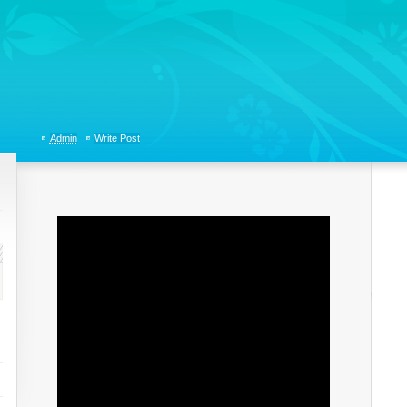
tions, Organizational Communicaitons, Soft Skills, Social Media
Admin
Write Post