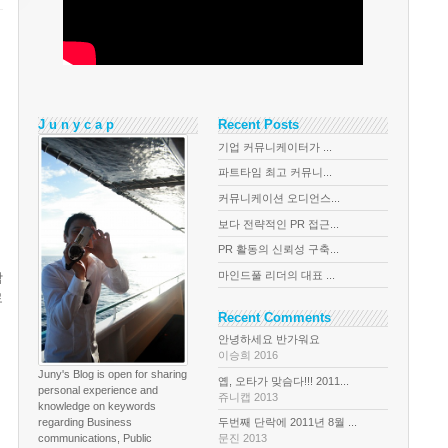
J u n y c a p
Recent Posts
기업 커뮤니케이터가 ...
파트타임 최고 커뮤니...
커뮤니케이션 오디언스...
보다 전략적인 PR 접근...
PR 활동의 신뢰성 구축...
마인드풀 리더의 대표 ...
합
로
Recent Comments
안녕하세요 반가워요
이승희 2016
Juny's Blog is open for sharing
옙, 오타가 맞슴다!!! 2011...
personal experience and
쥬니캡 2013
knowledge on keywords
regarding Business
두번째 단락에 2011년 8월 ...
communications, Public
문진 2013