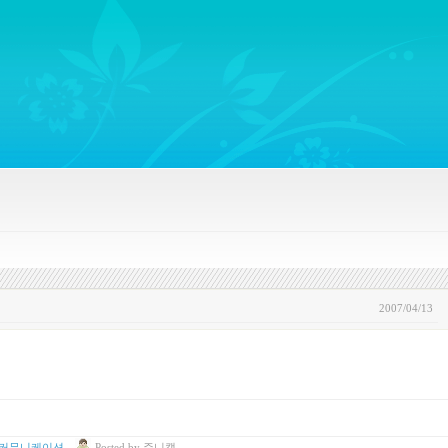
ywords regarding Business communications, Public Relations, Marketing Communica
2007/04/13
 커뮤니케이션
Posted
by
쥬니캡