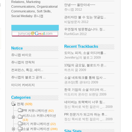
Relations, Marketing
움
안녕~~~ 올만이네~~~
Communications, Organizational
쥬니캡 2012
Communicaitons, Soft Skills,
Social Media
by 쥬니캡
관리자만 볼 수 있는 댓글입...
비밀방문자 2012
우연찮게 방문했습니다. 정...
RunNGun 2012
Recent Trackbacks
Notice
도미노 피자, 소셜 미디어를...
쥬니캡 바이오
Jennifer님의 블로그 2009
쥬니캡의 연락처
13일의 금요일, 블로드가 온...
컨퍼런스, 특강, 세미...
하츠의 꿈 2009
쥬니캡의 블로그 공개 ...
소셜 네트워크를 통해 입사 ...
권과장(舊 권대리) 2009
미디어 커버리지
한국 기업의 소셜 미디어 이...
미도리의 온라인 브랜딩 2009
Categories
네이버는 트랙백이 너무 힘...
전체
(609)
정신 똑바로 박힌 젊은이 _... 2009
PR 커뮤니케이션
(62)
PR 전문가가 되고자 하는 후...
비즈니스 커뮤니케이션
정신 똑바로 박힌 젊은이 _... 2009
(13)
위기 커뮤니케이션
(22)
소셜 커뮤니케이션
(286)
Site Stats