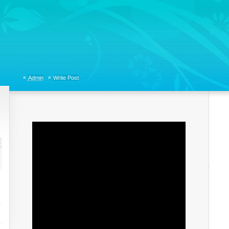
tions, Organizational Communicaitons, Soft Skills, Social Media
Admin
Write Post