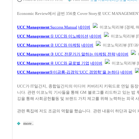
Economic Review에서 금번 356호 Cover Story로 UCC MANAGE
UCC Management
Success Manual
네이버
이코노믹리뷰 [경제, 매거진
UCC Management
① UCC와 이노베이션
네이버
이코노믹리뷰 [IT/
UCC Management
② UCC와 마케팅
네이버
이코노믹리뷰 [IT/과학,
UCC Management
③ UCC 전문가가 말하는 마케팅 전략
네이버
UCC Management
④ UCC와 글로벌 기업
네이버
이코노믹리뷰 [IT/
UCC Management
⑤이금룡-김경익‘UCC 경영학’을 논하다
네이버
UCC가 IT일간지, 종합일간지의 미디어 커버리지 키워드로 연일 등
니다. 관련 이코노믹 기사들을 통해 GM 블로그를 리드하고 있는 밥 
깅을 통해 사회공헌활동 및 브랜드 가치 제고를 위해 노력하는 외국 사
관련 특집에 저도 조금의 역할을 했습니다. 관련 내용이 하단과 같이
more..