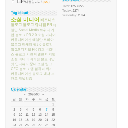
쥬니캡입니다!
(222)
Total
: 12550222
Today
: 2274
Tag cloud
Yesterday
: 2594
소셜 미디어
비즈니스
블로그
블로그
쥬니캡
PR
에
델만
Social Media
트위터
기
업 블로그
PR 2.0
소셜 미디어
커뮤니케이션
에델만 코리아
블로그 마케팅
웹2.0
블로깅
웹 2.0
디지털 PR
김호
비즈니
스 블로그 서밋
에델만 디지털
소셜 미디어 마케팅
블로터닷
넷
인터뷰
이중대
소셜 링크
CEO 블로그
델 컴퓨터
위기
커뮤니케이션
블로그 백서
브
랜드 저널리즘
Calendar
«
2026/08
»
일
월
화
수
목
금
토
1
2
3
4
5
6
7
8
9
10
11
12
13
14
15
16
17
18
19
20
21
22
23
24
25
26
27
28
29