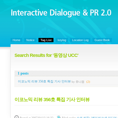
Interactive Dialogue &
PR 2.0
Juny's Blog is open for sharing personal experience and knowledge on ke
Home
Notice
Tag List
keylog
Location Log
Guest Book
Search Results for '동영상 UCC'
1 posts
이코노믹 리뷰 356호 특집 기사 인터뷰
by 쥬니캡
(2)
이코노믹 리뷰 356호 특집 기사 인터뷰
Posted
at 2007/04/13 16:32
Filed
under
소셜 커뮤니케이션/소셜 미디어