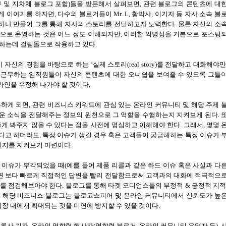
 및 지차체 블로그 포함
)
들을 방문해서 살펴보면
,
관련 블로그의 콘텐츠에 대
쉽게 이야기를 하자면
,
다수의 블로거들이
Mr. L,
황박사
,
이기자 등 자사 소속 블
하나 만들어 그를 통해 자사의 스토리를 전달하고자 노력한다
.
물론 자신의 소
으로 운영하는 것은 어느 정도 이해되지만
,
이러한 익명성을 기본으로 포스팅
보하는데 걸림돌으로 작용하고 있다
.
이 자신의 경험을 바탕으로 하는
‘
실제 스토리
(real story)
를 전달하고 대화해야만
 근무하는 임직원들이 자신의 콘텐츠에 대한 오너쉽을 보여줄 수 있도록 그들
라인을 수정해 나가야 할 것이다
.
픈하게 되면
,
관련 비즈니스 키워드에 관심 있는 온라인 커뮤니티 및 해당 주제 
운 소식을 전달해주는 정보의 원천으로 그 역할을 수행하는지 지켜보게 된다
.
게 봐주지 않을 수 있다는 점을 사전에 명심하고 이해해야 한다
.
그래서
,
몇몇 
했다고 하더라도
,
특정 이슈가 생길 경우 혹은 고객들이 궁금해하는 특정 이슈가 
것인지를 지켜보기 마련이다
.
 이슈가 부각되었을 때
(
예를 들어 제품 리콜과 같은 하드 이슈 혹은 사실과 다
면 보다 빠르게 직접적인 답변을 빨리 전달함으로써 고객과의 대화에 적극적으
스를 점검해보아야 한다
.
블로그를 통해 타겟 오디언스들의 부정적
&
긍정적 지
 해당 비즈니스 블로그는 블로고스피어 및 온라인 커뮤니티에서 신뢰도가 높
시장 내에서 확대되는 것을 미연에 방지할 수 있을 것이다
.
언론사 기자
,
온라인 영향력 행사자
(
영향력 블로거
,
온라인 커뮤니티 운영자 등
),