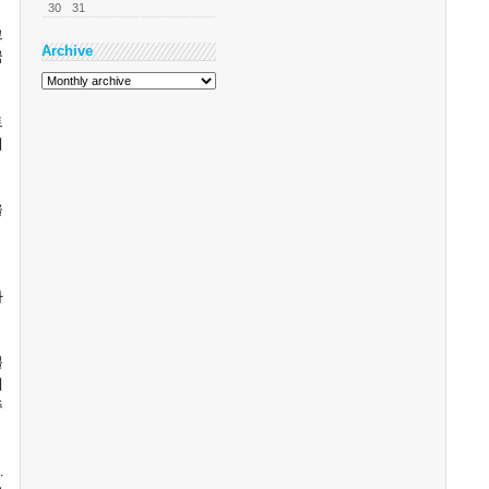
30
31
그
Archive
국
트
케
을
하
블
에
주
다
.