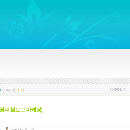
ywords regarding Business communications, Public Relations, Marketing Communica
2009/12/17
)
by 쥬니캡
(11)
영과 블로그 마케팅)
고
Posted
by
쥬니캡