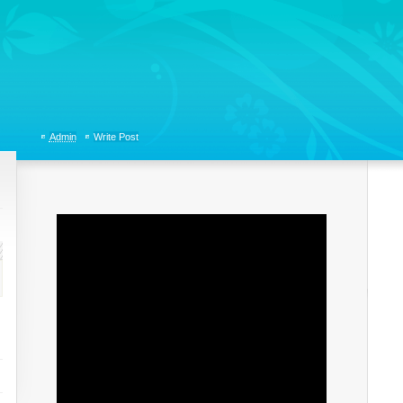
tions, Organizational Communicaitons, Soft Skills, Social Media
Admin
Write Post