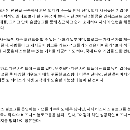
로서의 평판을 구축하게 되면 업계의 주목을 받게 된다
.
업계 사람들은 기업이
 매력적인 일터로 보게 될 가능성이 높다
.
지난
2007
년
2
월 중순 엔씨소프트 오
 애플
,
그리고 만화 슬램덩크를 통해 친근하고 쉽게 소개하여 자사의 인턴을 채
있다
.
사람들이 자주 코멘트를 할 수 있는 대화의 일부이며
,
블로그는 가치 평가를 제
 한다
.
사람들이 그 게시글에 링크를 거는가
?
그들의 의견은 어떠한가
?
보다 적
 제품을 테스트할 수 있는 기회를 제공하기도 하며
,
국내 다수 기업들 또한 관
하고 다른 사이트에 링크를 걸며
,
무엇보다 다른 사이트들이 링크를 많이 걸어
개설한 후 다양한 키워드에 대한 꾸준한 포스팅이 이루어진다면
,
관련 홈페이지
제품 및 서비스가 타겟 고객에게 노출될 가능성이 높아 질 것이다
.
스 블로그를 운영하는 기업들의 수치도 매우 낮지만
,
자사 비즈니스 블로그를 
 국내외 다수 비즈니스 블로그들을 살펴보면서
, “
어떻게 하면 성공적인 비즈니
지를 정리하여 공유한다
: