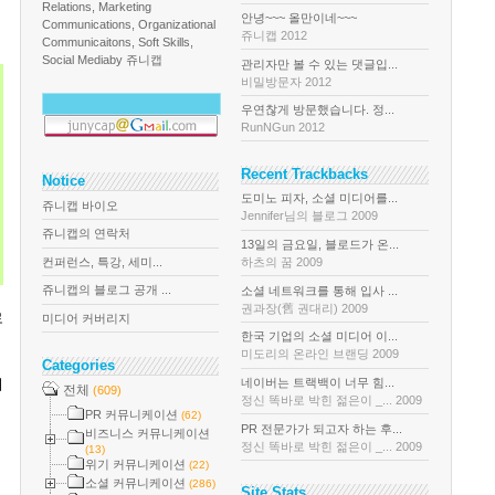
Relations, Marketing
안녕~~~ 올만이네~~~
Communications, Organizational
쥬니캡 2012
Communicaitons, Soft Skills,
Social Media
by 쥬니캡
관리자만 볼 수 있는 댓글입...
비밀방문자 2012
우연찮게 방문했습니다. 정...
RunNGun 2012
Recent Trackbacks
Notice
도미노 피자, 소셜 미디어를...
쥬니캡 바이오
Jennifer님의 블로그 2009
쥬니캡의 연락처
13일의 금요일, 블로드가 온...
컨퍼런스, 특강, 세미...
하츠의 꿈 2009
쥬니캡의 블로그 공개 ...
소셜 네트워크를 통해 입사 ...
권과장(舊 권대리) 2009
로
미디어 커버리지
한국 기업의 소셜 미디어 이...
미도리의 온라인 브랜딩 2009
Categories
네이버는 트랙백이 너무 힘...
기
전체
(609)
정신 똑바로 박힌 젊은이 _... 2009
PR 커뮤니케이션
(62)
PR 전문가가 되고자 하는 후...
비즈니스 커뮤니케이션
정신 똑바로 박힌 젊은이 _... 2009
(13)
위기 커뮤니케이션
(22)
소셜 커뮤니케이션
(286)
Site Stats