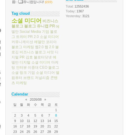
쥬니캡입니다!
(222)
Total
: 12552436
Today
: 1367
Tag cloud
Yesterday
: 3121
소셜 미디어
비즈니스
블로그
블로그
쥬니캡
PR
에
)
델만
Social Media
기업 블로
그
트위터
PR 2.0
소셜 미디어
커뮤니케이션
에델만 코리아
명
블로그 마케팅
웹2.0
웹 2.0
블
인
로깅
비즈니스 블로그 서밋
디
려
지털 PR
김호
블로터닷넷
에
델만 디지털
소셜 미디어 마케
팅
인터뷰
이중대
CEO 블로그
즈
소셜 링크
기업 소셜 미디어
델
컴퓨터
브랜드 저널리즘
콘텐
은
츠 마케팅
발
Calendar
«
2026/08
»
유
일
월
화
수
목
금
토
1
2
3
4
5
6
7
8
9
10
11
12
13
14
15
면
16
17
18
19
20
21
22
23
24
25
26
27
28
29