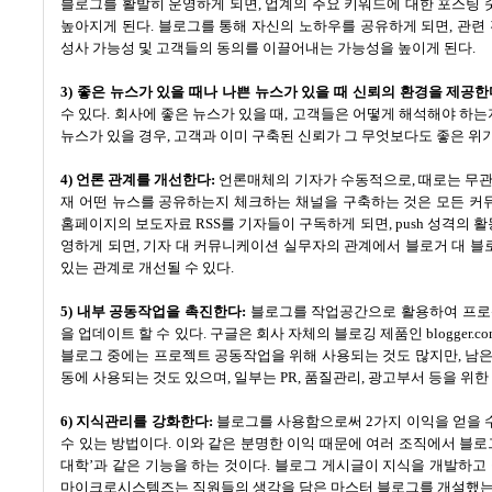
블로그를 활발히 운영하게 되면
,
업계의 주요 키워드에 대한 포스팅 
높아지게 된다
.
블로그를 통해 자신의 노하우를 공유하게 되면
,
관련
성사 가능성 및 고객들의 동의를 이끌어내는 가능성을 높이게 된다
.
3)
좋은 뉴스가 있을 때나 나쁜 뉴스가 있을 때 신뢰의 환경을 제공한
수 있다
.
회사에 좋은 뉴스가 있을 때
,
고객들은 어떻게 해석해야 하는
뉴스가 있을 경우
,
고객과 이미 구축된 신뢰가 그 무엇보다도 좋은 
4)
언론 관계를 개선한다
:
언론매체의 기자가 수동적으로
,
때로는 무관
재 어떤 뉴스를 공유하는지 체크하는 채널을 구축하는 것은 모든 
홈페이지의 보도자료
RSS
를 기자들이 구독하게 되면
, push
성격의 활
영하게 되면
,
기자 대 커뮤니케이션 실무자의 관계에서 블로거 대 블로
있는 관계로 개선될 수 있다
.
5)
내부 공동작업을 촉진한다
:
블로그를 작업공간으로 활용하여 프로젝
을 업데이트 할 수 있다
.
구글은 회사 자체의 블로깅 제품인
blogger.c
블로그 중에는 프로젝트 공동작업을 위해 사용되는 것도 많지만
,
남은
동에 사용되는 것도 있으며
,
일부는
PR,
품질관리
,
광고부서 등을 위한
6)
지식관리를 강화한다
:
블로그를 사용함으로써
2
가지 이익을 얻을 
수 있는 방법이다
.
이와 같은 분명한 이익 때문에 여러 조직에서 블
대학
’
과 같은 기능을 하는 것이다
.
블로그 게시글이 지식을 개발하고
마이크로시스템즈는 직원들의 생각을 담은 마스터 블로그를 개설했