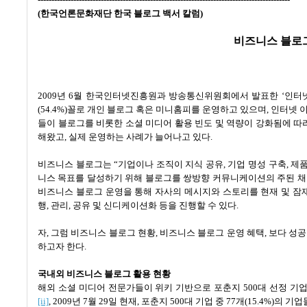
(
한국언론문화재단 한국 블로그 백서 칼럼
)
비즈니스 블로
2009
년
6
월 한국인터넷진흥원과 방송통신위원회에서 발표한 ‘인터
(54.4%)
꼴로 개인 블로그 혹은 미니홈피를 운영하고 있으며
,
인터넷 
들이 블로그를 비롯한 소셜 미디어 활용 빈도 및 역량이 강화됨에 따
해왔고
,
실제 운영하는 사례가 늘어나고 있다
.
비즈니스 블로그는
“
기업이나 조직이 지식 공유
,
기업 명성 구축
,
제품
니스 목표를 달성하기 위해 블로그를 쌍방향 커뮤니케이션의 주된 
비즈니스 블로그 운영을 통해 자사의 메시지와 스토리를 현재 및 잠
행
,
관리
,
공유 및 신디케이션화 등을 진행할 수 있다
.
자
,
그럼 비즈니스 블로그 현황
,
비즈니스 블로그 운영 혜택
,
보다 성공
하고자 한다
.
국내외 비즈니스 블로그 활용 현황
해외 소셜 미디어 전문가들이 위키 기반으로 포춘지
500
대 선정 기
[ii]
,
2009
년 7
월 29
일
현재
,
포춘지
500
대 기업 중
77
개
(15.4%)
의 기업