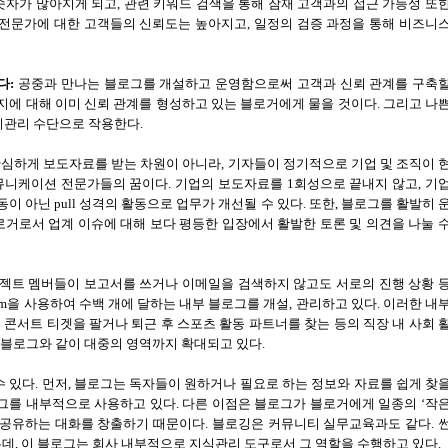
숫자가 많아지게 되고
,
관련 키워드 검색을 통해 잠재 고객과의 접근 가능성 또
 전문가에 대한 고객들의 신뢰도는 높아지고
,
일정의 검증 과정을 통해 비즈니
다
:
공중과 만나는 블로그를 개설하고 운영함으로써 고객과 신뢰 관계를 구축
지에 대해 이미 신뢰 관계를 형성하고 있는 블로거에게 물을 것이다
.
그리고 나
위기관리 수단으로 작용한다
.
심하게 보도자료를 받는 차원이 아니라
,
기자들이 정기적으로 기업 및 조직이 
커뮤니케이션 전문가들의 꿈이다
.
기업의 보도자료를
1
회성으로 끝내지 않고
,
기
동이 아닌
pull
성격의 활동으로 업무가 개선될 수 있다
.
또한
,
블로그를 활발히 
거로서 업계 이슈에 대해 보다 평등한 입장에서 활발한 토론 및 의견을 나눌 
트 멤버들이 보고서를 쓰거나 이메일을 검색하지 않고도 서로의 진행 상황 
om
을 사용하여 수백 개에 달하는 내부 블로그를 개설
,
관리하고 있다
.
이러한 내
 콘서트 티겟을 팔거나 퇴근 후 스포츠 활동 파트너를 찾는 등의 직장 내 사회 
 블로그와 같이 대중의 영역까지 확대되고 있다
.
수 있다
.
먼저
,
블로그는 독자들이 원하거나 필요로 하는 정보와 자료를 쉽게 찾
로그를 내부적으로 사용하고 있다
.
다른 이점은 블로그가 블로거에게 일종의
‘
작
 공유하는 대화를 창출하기 때문이다
.
블로깅은 커뮤니티 실무교육과도 같다
.
는데
,
이 블로그는 회사 내부적으로 지식관리 도구로서 그 역할을 수행하고 있다
.