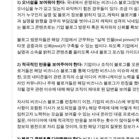
1)
오너쉽을 보여줘야 한다
:
국내에서 운영되는 비즈니스 블로그
(
정부
오너십을 누가 갖고 있는지 파악하기 힘든 경우들이 있다
.
조금 더 
거가 누구인지 실명 및 블로거 정보를 밝히지 않고
,
캐릭터 블로거를 
과 실명을 밝혔을 경우의 부담감을 벗어나고자 캐릭터 성격의 닉네임
는 블로그 콘텐츠로는 기업 블로그 방문자 혹은 독자와의 신뢰를 확
블로그 방문자들은 해당 기업에서 근무하는
“
실제 인물
(real person)’
타겟 공중과의 신뢰
(trust)
가 구축될 수 있는 법이다
.
되도록 기업에서
실명과 소속을 밝히고 콘텐츠를 올리도록 사내 블로그 포스팅 가이드
2)
적극적인 반응을 보여주어야 한다
:
기업이나 조직이 블로그를 오
로거들은 해당 비즈니스 블로그를 통해 다양한 비즈니스 이슈와 새로
한
,
모든 네티즌들이 관련 조직의 소셜 미디어 커뮤니케이션 노력을 좋
라인 커뮤니티나 주제 블로거들은 해당 비즈니스 블로그가 런칭을 
각될 경우 관련 이슈에 대해 해당 조직이 제대로 된 답변을 보여줄 
자사의 비즈니스 블로그를 런칭하기 이전
,
기업의 비즈니스에 부정적
사항이 포함된 기사가 보도되었을 경우
),
해당 주제에 대해 어떻게 하
임하고자 노력하는 모습을 보여줄 수 있는 사내 온라인 대응 프로세
질문
,
아이디어에 대해 적극적인 반응을 보여주는 횟수가 많아질수록
정보의 원천으로 자리 잡을 것이며
,
또한 해당 기업의 잘못된 정보가 
3)
블로그 콘텐츠를 다양화해야 한다
:
비즈니스 블로그 운영을 통해 