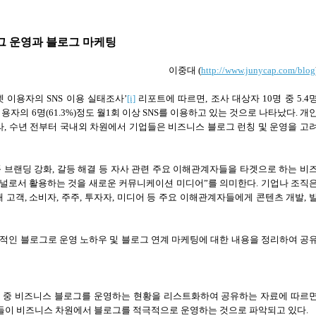
그 운영과 블로그 마케팅
이중대
(
http://www.junycap.com/blog
넷 이용자의
SNS
이용 실태조사’
[i]
리포트에 따르면
,
조사 대상자
10
명 중
5.4
이용자의
6
명
(61.3%)
정도 월
1
회 이상
SNS
를 이용하고 있는 것으로 나타났다
.
개
라
,
수년 전부터 국내외 차원에서 기업들은 비즈니스 블로그 런칭 및 운영을 고
 브랜딩 강화
,
갈등 해결 등 자사 관련 주요 이해관계자들을 타겟으로 하는 비
채널로서 활용하는 것을 새로운 커뮤니케이션 미디어
”
를 의미한다
.
기업나 조직
재 고객
,
소비자
,
주주
,
투자자
,
미디어 등 주요 이해관계자들에게 콘텐츠 개발
,
적인 블로그로 운영 노하우 및 블로그 연계 마케팅에 대한 내용을 정리하여 공
업 중 비즈니스 블로그를 운영하는 현황을 리스트화하여 공유하는 자료에 따르
들이 비즈니스 차원에서 블로그를 적극적으로 운영하는 것으로 파악되고 있다
.