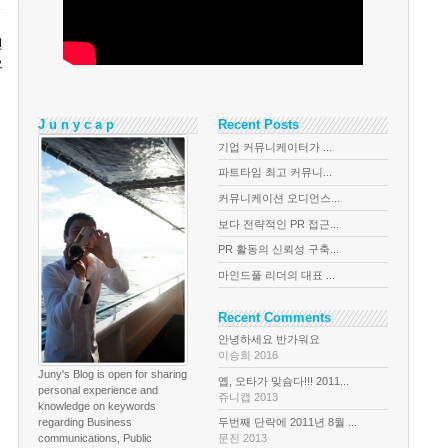
신
으
J u n y c a p
Recent Posts
기업 커뮤니케이터가 ...
파트타임 최고 커뮤니...
커뮤니케이션 오디언스...
보다 전략적인 PR 접근...
PR 활동의 신뢰성 구축...
마인드풀 리더의 대표 ...
Recent Comments
안녕하세요 반가워요
이승희 2016
Juny's Blog is open for sharing
옙, 오타가 맞슴다!!! 2011...
personal experience and
쥬니캡 2013
knowledge on keywords
regarding Business
두번째 단락에 2011년 8월 ...
communications, Public
문진 2013