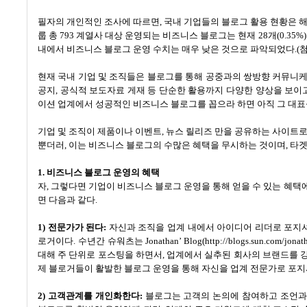
필자의 개인적인 조사에 따르면
,
국내 기업들의 블로그 활용 현황은 
룹 총
793
계열사 대상 운영되는 비즈니스 블로그는 현재
28
개
(0.35%
내에서 비즈니스 블로그 운영 수치는 매우 낮은 것으로 파악되었다
.(
현재 국내 기업 및 조직들은 블로그를 통해 공중과의 쌍방향 커뮤니
공지
,
공식적 보도자료 게재 등 단순한 활용까지 다양한 양상을 보이
이션 업계에서 성공적인 비즈니스 블로그를 꼽으라 하면 아직 그 대표
기업 및 조직이 제품이나 이벤트
,
뉴스 릴리즈 만을 공유하는 사이트로
뿐더러
,
이는 비즈니스 블로그의 수많은 혜택을 무시하는 것이며
,
타겟
1.
비즈니스 블로그 운영의 혜택
자
,
그렇다면 기업이 비즈니스 블로그 운영을 통해 얻을 수 있는 혜택
면 다음과 같다
.
1)
전문가가 된다
:
자신과 조직을 업계 내에서 아이디어 리더로 포지셔
로거이다
.
수년간 슈워츠는
Jonathan’ Blog(http://blogs.sun.com/jona
대해 주 단위로 포스팅을 하면서
,
업계에서 실추된 회사의 브랜드를 
제 블로거들이 활발한 블로그 운영을 통해 자신을 업계 전문가로 포
2)
고객관계를 개인화한다
:
블로그는 고객의 논의에 참여하고 조언과