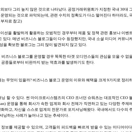
해외보다 그리 높지 않은 것으로 나타났다
.
공정거래위원회가 지정한 국내
30
대 
)
운영되는 것으로 파악되는데
,
관련 수치의 정확도가 다소 떨어진다 하더라도
,
첨부자료 참고
)
케이션을 활발하게 활용하는 모범적인 경우부터 제품 및 정책 관련 홍보나 이벤
고 있다
.
매년 비즈니스 블로그들이 다수 등장했지만
,
국내 소셜 미디어 커뮤니
성을 확보한 블로그는 그리 많이 발견되지 않고 있다
.
 비즈니스 블로그를 운영할 경우 똑똑한 타겟 오디언스들의 관심을 모을 수 없
 공중들로부터 비판까지 받는 역효과를 발생하기도 한다
.
에는 무엇이 있을까
?
비즈니스 블로그 운영의 이유와 혜택을 크게
9
가지로 정리
닝 할 수 있다
.
썬 마이크로시스템즈의
CEO
조너던 슈워츠는 대표적인
CEO
than)
운영을 통해 회사가 속한 업계와 회사 전체가 직면하고 있는 다양한 주제
강화하고
,
자신을 스스로 업계의 전문가로 포지셔닝해왔다
.
국내에서도 다수의 
지셔닝하는 사례가 늘어나고 있는 추세이다
.
 정보를 제공할 수 있으며
,
고객들의 피드백을 빠르게 받을 수 있는 미디어이