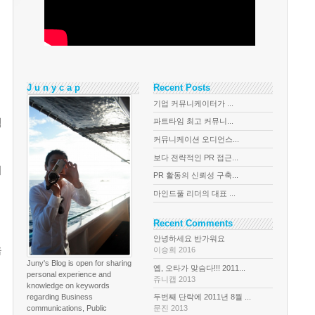
J u n y c a p
Recent Posts
기업 커뮤니케이터가 ...
젝
파트타임 최고 커뮤니...
커뮤니케이션 오디언스...
보다 전략적인 PR 접근...
기
PR 활동의 신뢰성 구축...
마인드풀 리더의 대표 ...
Recent Comments
안녕하세요 반가워요
을
이승희 2016
Juny's Blog is open for sharing
옙, 오타가 맞슴다!!! 2011...
personal experience and
쥬니캡 2013
knowledge on keywords
regarding Business
두번째 단락에 2011년 8월 ...
communications, Public
문진 2013