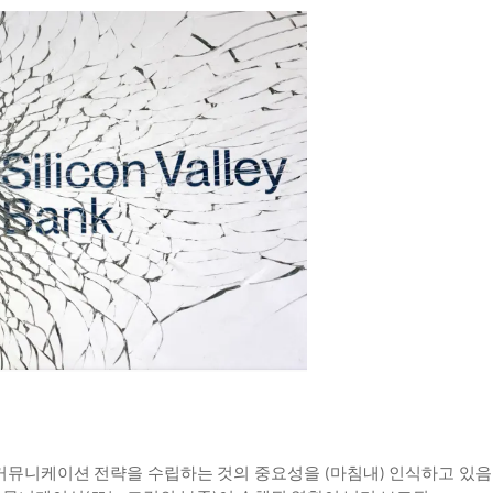
커뮤니케이션
전략을
수립하는
것의
중요성을
마침내
인식하고
있음
(
)