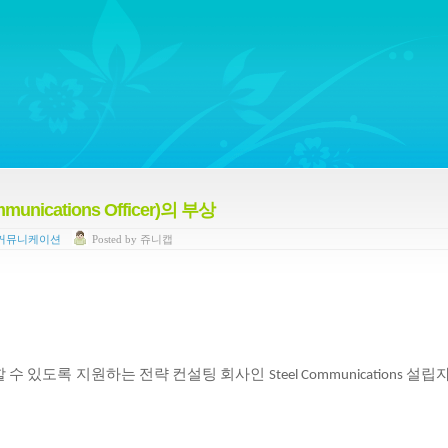
ywords regarding Business communications, Public Relations, Marketing Communica
ications Officer)의 부상
 커뮤니케이션
Posted
by
쥬니캡
할
수
있도록
지원하는
전략
컨설팅
회사인
설립
Steel Communications