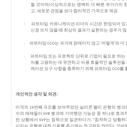
할
것이며
이상적으로는
명백히
더
빠른
부가가치
(
고
새로운
관점을
보다
합리적인
가격으로
제공
,
파트타임
커뮤니케이션
리더의
시간은
한정되어
있
-
신경
쓰지
않을
때
최상의
결과가
실현되는
경우가
많
파트타임
는
과거에
얽매이지
않고
어떻게
와
더
CCO
'
'
-
파트타임
또는
프로젝트
단위로
기업이
필요로
하는
-
자를
고용하는
데
유연하고
비용
효율적인
솔루션을
케이션
요구
사항을
충족하기
위해
파트타임
를
CCO
개인적인
생각
및
의견
:
미국의
번째
규모를
보여주었던
실리콘
밸리
은행의
뱅크
16
수의
매체들이
붕괴에
기여했던
가능성
중
하나로
효과
SVB
런
상황에서
는
침묵으로
일관하다가
침착하고
당황하
SVP
, “
시지는
은행에
대한
신뢰를
주기에는
정교하지
않았다
모바
.