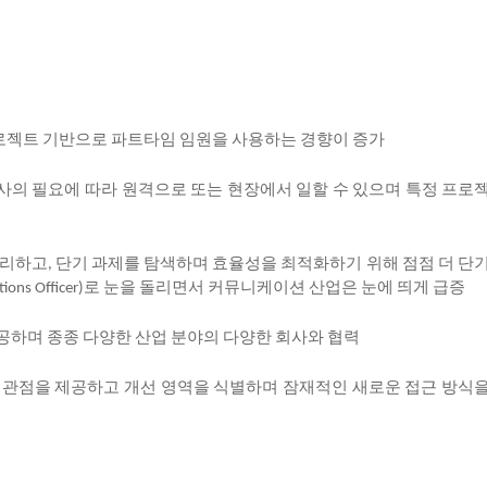
로젝트
기반으로
파트타임
임원을
사용하는
경향이
증가
사의
필요에
따라
원격으로
또는
현장에서
일할
수
있으며
특정
프로
리하고
단기
과제를
탐색하며
효율성을
최적화하기
위해
점점
더
단
,
로
눈을
돌리면서
커뮤니케이션
산업은
눈에
띄게
급증
ions Officer)
공하며
종종
다양한
산업
분야의
다양한
회사와
협력
관점을
제공하고
개선
영역을
식별하며
잠재적인
새로운
접근
방식