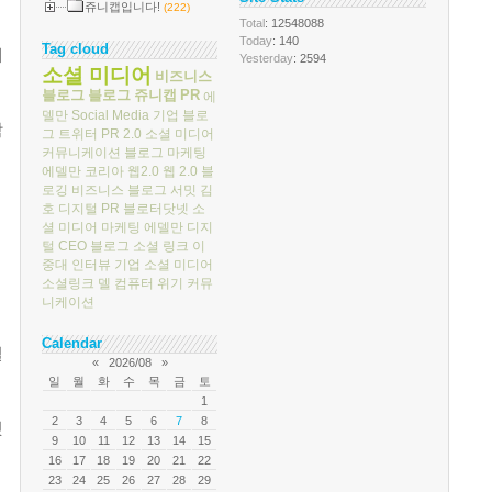
쥬니캡입니다!
(222)
Total
: 12548088
Today
: 140
Tag cloud
에
Yesterday
: 2594
소셜 미디어
비즈니스
블로그
블로그
쥬니캡
PR
에
델만
Social Media
기업 블로
함
그
트위터
PR 2.0
소셜 미디어
커뮤니케이션
블로그 마케팅
에델만 코리아
웹2.0
웹 2.0
블
로깅
비즈니스 블로그 서밋
김
호
디지털 PR
블로터닷넷
소
셜 미디어 마케팅
에델만 디지
털
CEO 블로그
소셜 링크
이
중대
인터뷰
기업 소셜 미디어
소셜링크
델 컴퓨터
위기 커뮤
니케이션
Calendar
일
«
2026/08
»
일
월
화
수
목
금
토
1
2
3
4
5
6
7
8
것
9
10
11
12
13
14
15
16
17
18
19
20
21
22
23
24
25
26
27
28
29