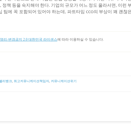
스
정책
등을
숙지해야
한다
기업의
규모가
어느
정도
올라서면
이런
,
.
,
십
팀에
꼭
포함되어
있어야
하는데
파트타임
의
부상이
꽤
괜찮
,
CCO
리-변경금지 2.0 대한민국 라이센스
에 따라 이용하실 수 있습니다.
밸리뱅크
,
최고커뮤니케이션책임자
,
커뮤니케이션위기