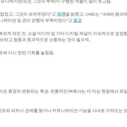
커뮤니케이션
또는
그것의
부족
이
수행된
역할이
널리
보고됨
(
)
.
없었고
그것이
보여주었다
고
의
견
을
밝혔고
는
의
붕괴
,
"
, CNBC
" SVB
니케이션
및
관리
관행의
부족이었다
고
보고
"
빠르게
퍼진
것
소셜
미디어
및
기타
디지털
채널이
지속적으로
성장
.
보하고
청중과
효과적으로
소통하는
것이
필수적
.
로써
다시
한번
기회를
놓쳤음
.
이션
환경의
변화하는
특성
전통적인
회사는
더
이상
현장에서
유
.
PR
턴트와
파트너
관계를
맺거나
커뮤니케이션
기능을
사내로
가져오는