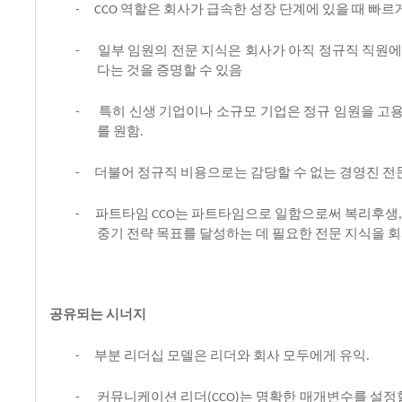
역할은
회사가
급속한
성장
단계에
있을
때
빠르
-
CCO
일부
임원의
전문
지식은
회사가
아직
정규직
직원
-
다는
것을
증명할
수
있음
특히
신생
기업이나
소규모
기업은
정규
임원을
고
-
를
원함
.
더불어
정규직
비용으로는
감당할
수
없는
경영진
전
-
파트타임
는
파트타임으로
일함으로써
복리후생
-
CCO
중기
전략
목표를
달성하는
데
필요한
전문
지식을
회
공유되는
시너지
부분
리더십
모델은
리더와
회사
모두에게
유익
-
.
커뮤니케이션
리더
는
명확한
매개변수를
설정
-
(CCO)