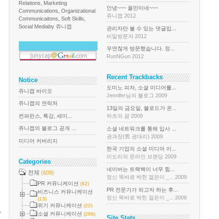
Relations, Marketing
안녕~~~ 올만이네~~~
Communications, Organizational
쥬니캡 2012
Communicaitons, Soft Skills,
Social Media
by 쥬니캡
관리자만 볼 수 있는 댓글입...
비밀방문자 2012
우연찮게 방문했습니다. 정...
RunNGun 2012
Recent Trackbacks
Notice
도미노 피자, 소셜 미디어를...
쥬니캡 바이오
Jennifer님의 블로그 2009
쥬니캡의 연락처
13일의 금요일, 블로드가 온...
컨퍼런스, 특강, 세미...
하츠의 꿈 2009
쥬니캡의 블로그 공개 ...
소셜 네트워크를 통해 입사 ...
권과장(舊 권대리) 2009
미디어 커버리지
한국 기업의 소셜 미디어 이...
미도리의 온라인 브랜딩 2009
Categories
네이버는 트랙백이 너무 힘...
전체
(609)
정신 똑바로 박힌 젊은이 _... 2009
PR 커뮤니케이션
(62)
PR 전문가가 되고자 하는 후...
비즈니스 커뮤니케이션
정신 똑바로 박힌 젊은이 _... 2009
(13)
위기 커뮤니케이션
(22)
.
소셜 커뮤니케이션
(286)
Site Stats