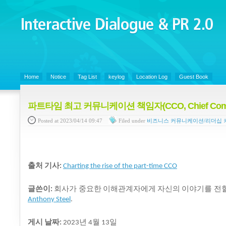
Interactive Dialogue &
PR 2.0
Juny's Blog is open for sharing personal experience and knowledge on ke
Home
Notice
Tag List
keylog
Location Log
Guest Book
파트타임 최고 커뮤니케이션 책임자(CCO, Chief Commun
Posted
at 2023/04/14 09:47
Filed
under
비즈니스 커뮤니케이션/리더십
출처
기사
:
Charting the rise of the part-time CCO
글쓴이
회사가
중요한
이해관계자에게
자신의
이야기를
전
:
Anthony Steel
.
게시
날짜
년
월
일
:
2023
4
13