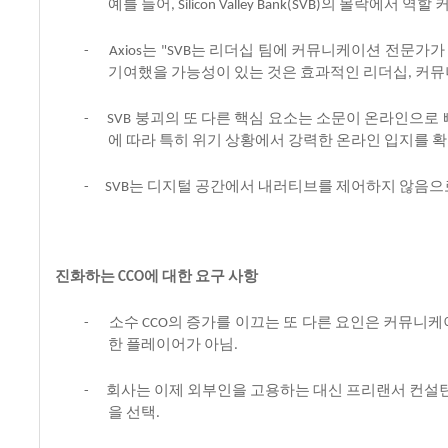
예를
들어
의
몰락에서
역할
, Silicon Valley Bank(SVB)
는
는
리더십
팀에
커뮤니케이션
전문가가
-
Axios
"SVB
기여했을
가능성이
있는
것은
효과적인
리더십
커뮤
,
붕괴의
또
다른
핵심
요소는
소문이
온라인으로
-
SVB
에
따라
특히
위기
상황에서
강력한
온라인
입지를
확
는
디지털
공간에서
내러티브를
제어하지
않음으
-
SVB
진화하는
에
대한
요구
사항
CCO
소수
의
증가를
이끄는
또
다른
요인은
커뮤니케
-
CCO
한
플레이어가
아님
.
회사는
이제
외부인을
고용하는
대신
프리랜서
컨설
-
을
선택
.