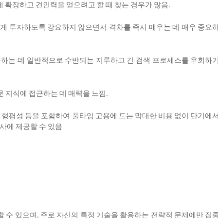
게
확장하고
견인력을
얻으려고
할
때
찾는
경우가
많음
.
에게
투자하도록
강요하지
않으면서
격차를
즉시
메우는
데
매우
중요
용하는
데
일반적으로
수반되는
지루하고
긴
검색
프로세스를
우회하
문
지식에
접근하는
데
매력을
느낌
.
형평성
등을
포함하여
풀타임
고용에
드는
막대한
비용
없이
단기에
,
사에
제공할
수
있음
할
수
있으며
주로
자신의
특정
기술을
활용하는
전략적
문제에만
집
,