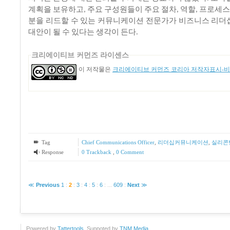
계획을
보유하고
주요
구성원들이
주요
절차
역할
프로세
,
,
,
분을
리드할
수
있는
커뮤니케이션
전문가가
비즈니스
리더
대안이
될
수
있다는
생각이
든다
.
크리에이티브 커먼즈 라이센스
이 저작물은
크리에이티브 커먼즈 코리아 저작자표시-비영
Tag
Chief Communications Officer
,
리더십커뮤니케이션
,
실리콘
Response
0 Trackback
,
0 Comment
≪
Previous
1
:
2
:
3
:
4
:
5
:
6
:
...
609
:
Next
≫
Powered by
Tattertools
. Suppoted by
TNM Media
.