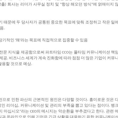
창출
회사는
리더가
사무실
정치
및
항상
해오던
방식
에
얽매이지
)
"
"
기
때문에
두
당사자가
공통된
중요한
목표에
맞춰
조정하고
작은
일
음
.
장기적인
왜
라는
목표에
직접적으로
집중할
수
있음
'
'
전문
지식을
제공함으로써
파트타임
는
풀타임
커뮤니케이션
책
CCO
제공
비즈니스
세계가
계속
진화함에
따라
점점
더
많은
기업이
커뮤
.
활용할
것으로
예상
.
런으로
인한
파산의
근본적인
원인은
다양할
것이다
흥미로운
것은
.
적인
리더십
커뮤니케이션
및
관리의
부족을
뽑고
있다는
점이다
뱅
,
.
지
마십시오
라는
의
메시지는
악순환을
부추겼다고
한다
관련
”
CEO
.
일과
온라인으로
인해
기업은
긴급
상황을
대응하기
위한
커뮤니케이