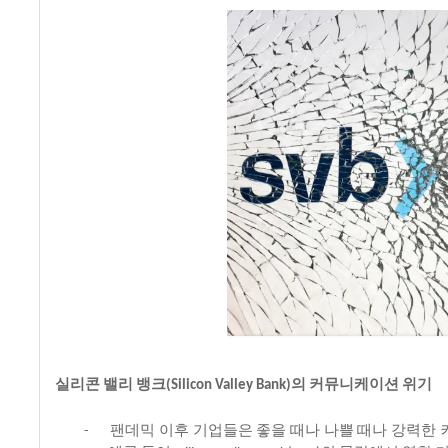
실리콘
밸리
뱅크
의
커뮤니케이션
위기
(Silicon Valley Bank)
팬데믹
이후
기업들은
좋을
때나
나쁠
때나
강력한
-