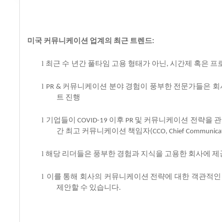
미국
커뮤니케이션
업계의
최근
트렌드
:
l
최근
수 년간
풀타임
고용
형태가
아닌
시간제
혹은
프
,
l
커뮤니케이션
분야
경험이
풍부한
전문가들은
회
PR &
트
진행
l
기업들이
이후
및
커뮤니케이션
전략을
관
COVID-19
PR
간
최고
커뮤니케이션
책임자
(CCO, Chief Communicat
l
해당
리더들은
풍부한
경험과
지식을
고용한
회사에
제
l
이를
통해
회사의
커뮤니케이션
전략에
대한
객관적인
제안할
수
있습니다
.